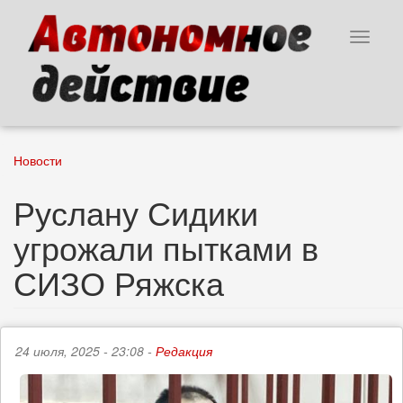
Перейти
к
Toggle
основному
navigat
содержанию
Новости
Руслану Сидики
угрожали пытками в
СИЗО Ряжска
24 июля, 2025 - 23:08 -
Редакция