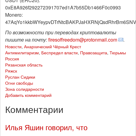
USDT (ERC20):
0xE8A926f292272391707ed1A7b55Db1466F0c0993
Monero:
47AqYo1kkbWYeypvDTrNtcBAKPJaHXRNjQsdRhrBm6SNVf
По возможности при переводах криптовалюты
пишите на почту:
firesoffreedom@protonmail.com
.
Новости
,
Анархический Чёрный Крест
Антимилитаризм
,
Беспредел власти
,
Правозащита
,
Тюрьмы
Россия
Рязанская область
Ряжск
Руслан Сидики
Огни свободы
Зона солидарности
Добавить комментарий
Комментарии
Илья Яшин говорил, что