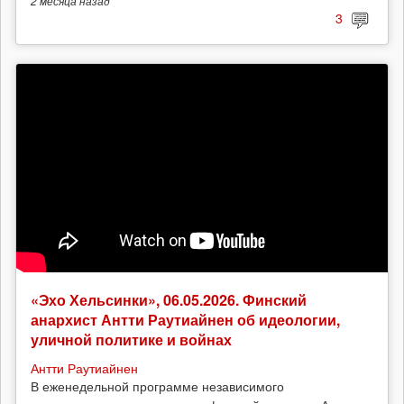
2 месяца
назад
3
«Эхо Хельсинки», 06.05.2026. Финский
анархист Антти Раутиайнен об идеологии,
уличной политике и войнах
Антти Раутиайнен
В еженедельной программе независимого