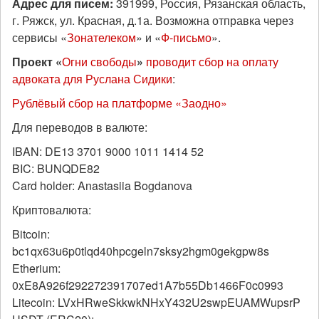
Адрес для писем:
391999, Россия, Рязанская область,
г. Ряжск, ул. Красная, д.1а. Возможна отправка через
сервисы «
Зонателеком
» и «
Ф-письмо
».
Проект «
Огни свободы
»
проводит сбор на оплату
адвоката для Руслана Сидики
:
Рублёвый сбор на платформе «Заодно»
Для переводов в валюте:
IBAN: DE13 3701 9000 1011 1414 52
BIC: BUNQDE82
Card holder: Anastasiia Bogdanova
Криптовалюта:
Bitcoin:
bc1qx63u6p0tlqd40hpcgeln7sksy2hgm0gekgpw8s
Etherium:
0xE8A926f292272391707ed1A7b55Db1466F0c0993
Litecoin: LVxHRweSkkwkNHxY432U2swpEUAMWupsrP