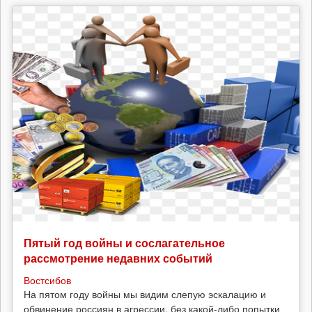
Пятый год войны и сослагательное
рассмотрение недавних событий
Востсибов
На пятом году войны мы видим слепую эскалацию и
обвинение россиян в агрессии, без какой-либо попытки