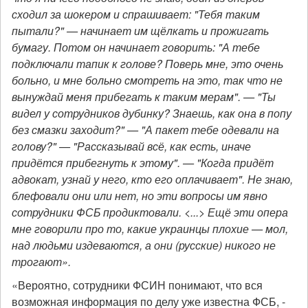
сходил за шокером и спрашивает: "Тебя таким
пытали?" — начинает им щёлкать и прожигать
бумагу. Потом он начинает говорить: "А тебе
подключали тапик к голове? Поверь мне, это очень
больно, и мне больно смотреть на это, так что не
вынуждай меня прибегать к таким мерам". — "Ты
видел у сотрудников дубинку? Знаешь, как она в попу
без смазки заходит?" — "А пакет тебе одевали на
голову?" — "Рассказывай всё, как есть, иначе
придётся прибегнуть к этому". — "Когда придёт
адвокат, узнай у него, кто его оплачивает". Не знаю,
блефовали они или нет, но эти вопросы им явно
сотрудники ФСБ продиктовали. <...> Ещё эти опера
мне говорили про то, какие украинцы плохие — мол,
над людьми издеваются, а они (русские) никого не
трогают».
«Вероятно, сотрудники ФСИН понимают, что вся
возможная информация по делу уже известна ФСБ, -