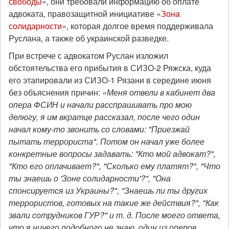
свободы
», они требовали информацию об оплате
адвоката, правозащитной инициативе «
Зона
солидарности
», которая долгое время поддерживала
Руслана, а также об украинской разведке.
При встрече с адвокатом Руслан изложил
обстоятельства его прибытия в СИЗО-2 Ряжска, куда
его этапировали из СИЗО-1 Рязани в середине июня
без объяснения причин:
«Меня отвели в кабинет два
опера ФСИН и начали расспрашивать про мою
делюгу, я им вкратце рассказал, после чего один
начал кому-то звонить со словами: "Приезжай
пытать террориста". Потом он начал уже более
конкретные вопросы задавать: "Кто мой адвокат?",
"Кто его оплачивает?", "Сколько ему платят?", "Что
ты знаешь о 'Зоне солидарности'?", "Она
спонсируется из Украины?", "Знаешь ли ты других
террористов, готовых на такие же действия?", "Как
звали сотрудников ГУР?" и т. д. После моего ответа,
что я ничего подобного не знаю, один из оперов