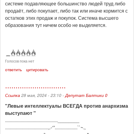
системе подавляющее большинство людей труд либо
продаёт, либо покупает, либо так или иначе кормится с
остатков этих продаж и покупок. Система высшего
образования тут ничем особо не выделяется.
Голосов пока нет
ответить
цитировать
.............................
Ссылка
28 мая, 2024 - 23:10 -
Депутат Балтики 0
"Левые интеллектуалы ВСЕГДА против анархизма
выступают "
............................................________
....................................,.-‘”...................``~.,