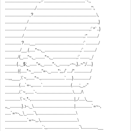
.............................,.-”..................................."-.,
.........................,/...............................................”:,
.....................,?......................................................\,
.................../...........................................................,}
................./......................................................,:`^`..}
.............../...................................................,:”........./
..............?.....__.........................................:`.........../
............./__.(....."~-,_..............................,:`........../
.........../(_....”~,_........"~,_....................,:`........_/
..........{.._$;_......”=,_......."-,_.......,.-~-,},.~”;/....}
...........((.....*~_.......”=-._......";,,./`..../”............../
...,,,___.\`~,......"~.,....................`.....}............../
............(....`=-,,.......`........................(......;_,,-”
............/.`~,......`-...............................\....../\
.............\`~.*-,.....................................|,./.....\,__
,,_..........}.>-._\...................................|..............`=~-,
.....`=~-,_\_......`\,.................................\
...................`=~-,,.\,...............................\
................................`:,,...........................`\..............__