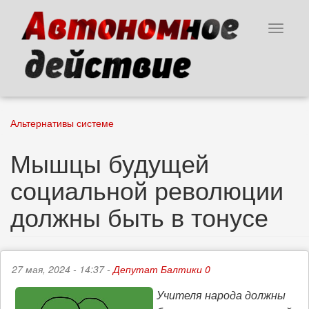
Перейти
к
Toggle
основному
navigat
содержанию
Альтернативы системе
Мышцы будущей
социальной революции
должны быть в тонусе
27 мая, 2024 - 14:37 -
Депутат Балтики 0
Учителя народа должны