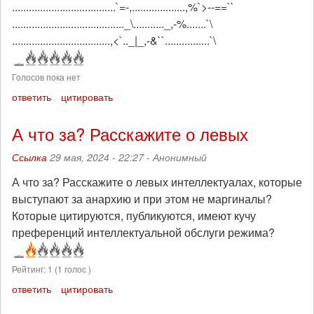
.....................................`=-,...................,%`>--==``
........................................_\..........._,-%.......`\
...................................,<`.._|_,-&``................`\
Голосов пока нет
ответить
цитировать
А что за? Расскажите о левых
Ссылка
29 мая, 2024 - 22:27 -
Анонимный
А что за? Расскажите о левых интеллектуалах, которые
выступают за анархию и при этом не маргиналы?
Которые цитируются, публикуются, имеют кучу
преференций интеллектуальной обслуги режима?
Рейтинг:
1
(
1
голос )
ответить
цитировать