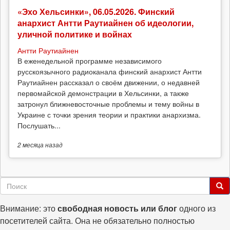
«Эхо Хельсинки», 06.05.2026. Финский
анархист Антти Раутиайнен об идеологии,
уличной политике и войнах
Антти Раутиайнен
В еженедельной программе независимого
русскоязычного радиоканала финский анархист Антти
Раутиайнен рассказал о своём движении, о недавней
первомайской демонстрации в Хельсинки, а также
затронул ближневосточные проблемы и тему войны в
Украине с точки зрения теории и практики анархизма.
Послушать...
2 месяца
назад
Форма
поиска
Поиск
Внимание: это
свободная новость или блог
одного из
посетителей сайта. Она не обязательно полностью