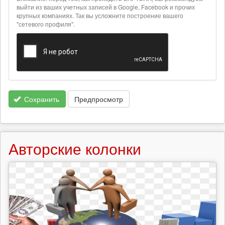
текстовых
выйти из ваших учетных записей в Google, Facebook и прочих
крупных компаниях. Так вы усложните построение вашего
форматах
"сетевого профиля".
Сохранить
Предпросмотр
Авторские колонки