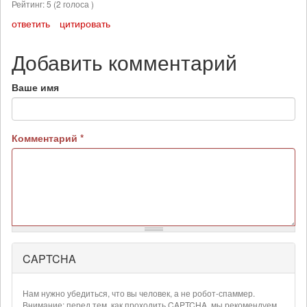
Рейтинг:
5
(
2
голоса )
ответить
цитировать
Добавить комментарий
Ваше имя
Комментарий
*
CAPTCHA
Более
подробная
информация
Нам нужно убедиться, что вы человек, а не робот-спаммер.
о
Внимание: перед тем, как проходить CAPTCHA, мы рекомендуем