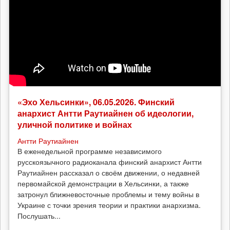
«Эхо Хельсинки», 06.05.2026. Финский
анархист Антти Раутиайнен об идеологии,
уличной политике и войнах
Антти Раутиайнен
В еженедельной программе независимого
русскоязычного радиоканала финский анархист Антти
Раутиайнен рассказал о своём движении, о недавней
первомайской демонстрации в Хельсинки, а также
затронул ближневосточные проблемы и тему войны в
Украине с точки зрения теории и практики анархизма.
Послушать...