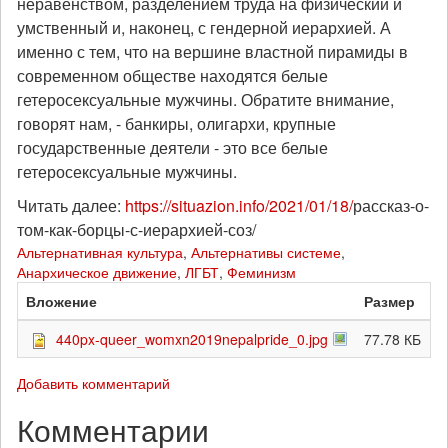
неравенством, разделением труда на физический и
умственный и, наконец, с гендерной иерархией. А
именно с тем, что на вершине властной пирамиды в
современном обществе находятся белые
гетеросексуальные мужчины. Обратите внимание,
говорят нам, - банкиры, олигархи, крупные
государственные деятели - это все белые
гетеросексуальные мужчины.
Читать далее:
https://situazion.info/2021/01/18/
рассказ-о-
том-как-борцы-с-иерархией-соз/
Альтернативная культура
,
Альтернативы системе
,
Анархическое движение
,
ЛГБТ
,
Феминизм
Вложение
Размер
440px-queer_womxn2019nepalpride_0.jpg
77.78 КБ
Добавить комментарий
Комментарии