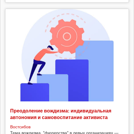
Преодоление вождизма: индивидуальная
автономия и самовоспитание активиста
Востсибов
Тема вождизма, "фюрерства" в левых организациях —