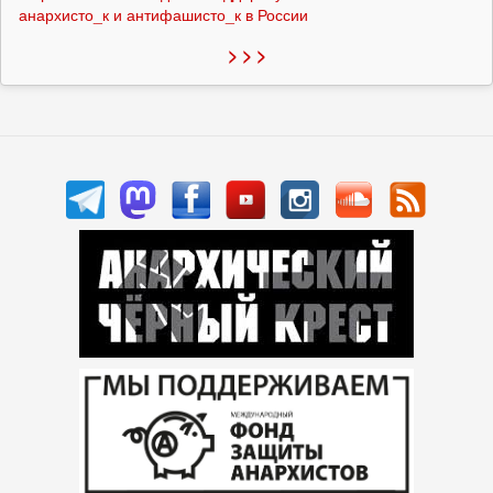
анархисто_к и антифашисто_к в России
> > >