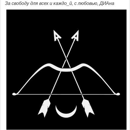
За свободу для всех и каждо_й, с любовью, ДИАна