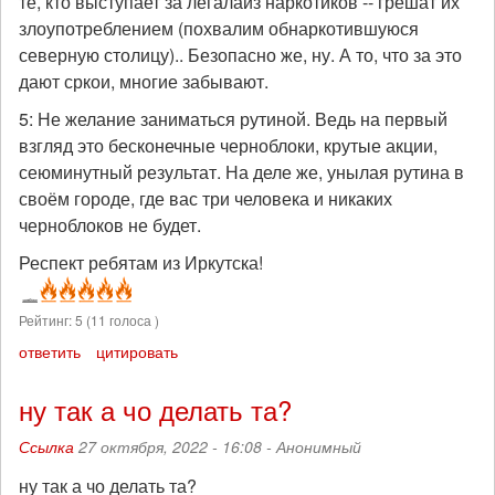
те, кто выступает за легалайз наркотиков -- грешат их
злоупотреблением (похвалим обнаркотившуюся
северную столицу).. Безопасно же, ну. А то, что за это
дают сркои, многие забывают.
5: Не желание заниматься рутиной. Ведь на первый
взгляд это бесконечные черноблоки, крутые акции,
сеюминутный результат. На деле же, унылая рутина в
своём городе, где вас три человека и никаких
черноблоков не будет.
Респект ребятам из Иркутска!
Рейтинг:
5
(
11
голоса )
ответить
цитировать
ну так а чо делать та?
Ссылка
27 октября, 2022 - 16:08 -
Анонимный
ну так а чо делать та?