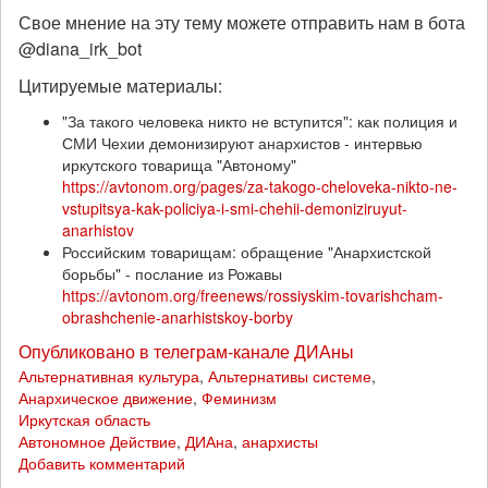
Свое мнение на эту тему можете отправить нам в бота
@diana_irk_bot
Цитируемые материалы:
"За такого человека никто не вступится": как полиция и
СМИ Чехии демонизируют анархистов - интервью
иркутского товарища "Автоному"
https://avtonom.org/pages/za-takogo-cheloveka-nikto-ne-
vstupitsya-kak-policiya-i-smi-chehii-demoniziruyut-
anarhistov
Российским товарищам: обращение "Анархистской
борьбы" - послание из Рожавы
https://avtonom.org/freenews/rossiyskim-tovarishcham-
obrashchenie-anarhistskoy-borby
Опубликовано в телеграм-канале ДИАны
Альтернативная культура
,
Альтернативы системе
,
Анархическое движение
,
Феминизм
Иркутская область
Автономное Действие
,
ДИАна
,
анархисты
Добавить комментарий