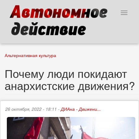
Перейти
к
Toggle
основному
navigat
содержанию
Альтернативная культура
Почему люди покидают
анархистские движения?
26 октября, 2022 - 18:11 -
ДИАна - Движени...