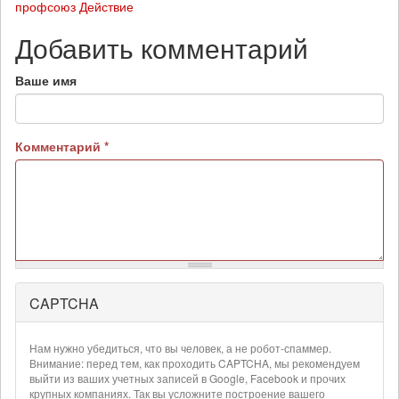
профсоюз Действие
Добавить комментарий
Ваше имя
Комментарий
*
CAPTCHA
Более
подробная
информация
Нам нужно убедиться, что вы человек, а не робот-спаммер.
о
Внимание: перед тем, как проходить CAPTCHA, мы рекомендуем
текстовых
выйти из ваших учетных записей в Google, Facebook и прочих
крупных компаниях. Так вы усложните построение вашего
форматах