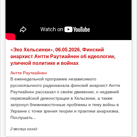
«Эхо Хельсинки», 06.05.2026. Финский
анархист Антти Раутиайнен об идеологии,
уличной политике и войнах
Антти Раутиайнен
В еженедельной программе независимого
русскоязычного радиоканала финский анархист Антти
Раутиайнен рассказал о своём движении, о недавней
первомайской демонстрации в Хельсинки, а также
затронул ближневосточные проблемы и тему войны в
Украине с точки зрения теории и практики анархизма.
Послушать...
2 месяца
назад