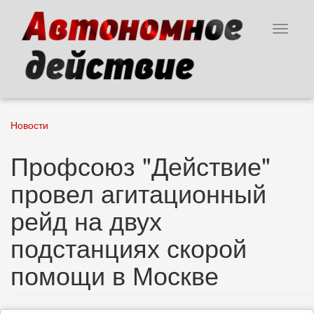
Перейти
к
Toggle
основному
navigat
содержанию
Новости
Профсоюз "Действие"
провел агитационный
рейд на двух
подстанциях скорой
помощи в Москве