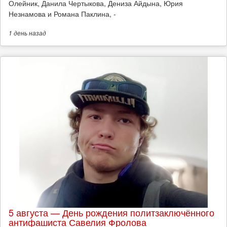
Олейник, Данила Чертыкова, Дениза Айдына, Юрия
Незнамова и Романа Паклина, -
1 день
назад
5 августа — День рождения политзаключённого
антифашиста Савелия Фролова