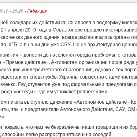
2010 - 20:28 -
Редакция
дней солидарных действий 20-22 апреля в поддержку киевс
, 21 апреля 2010 года в Севастополе прошло пикетирован
 застенках данного здания всегда располагались органы го
апо, КГБ, а в наши дни уже СБУ. Но не архитектурная ценн
приятия – донести до населения города проблемы, с котор
 «Прямое действие».
Активистам организации после ряда 
лизацию университетского образования, однако с тех пор 
существляют спецслужбы Украины совместно с администрац
вченко. Ряд студентов уже под формальными предлогами о
о рода «беседы», где им угрожают репрессиями.
ом пикета выступило движение «Автономное действие - Крым
енты, так и представители Автономного Действия, САУ, О
ми.
 показать, что нам не безразличны наши товарищи и их бо
 способны легко распространяться и на соседей.