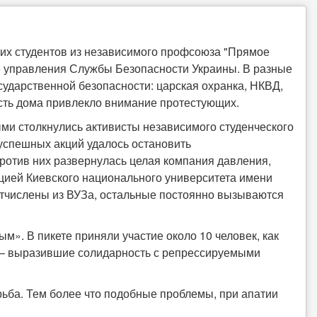
ких студентов из независимого профсоюза "Прямое
ие управления Службы Безопасности Украины. В разные
сударственной безопасности: царская охранка, НКВД,
ость дома привлекло внимание протестующих.
ыми столкнулись активисты независимого студенческого
успешных акций удалось остановить
против них развернулась целая компания давления,
ией Киевского национального университета имени
тчислены из ВУЗа, остальные постоянно вызываются
». В пикете приняли участие около 10 человек, как
М – выразившие солидарность с репрессируемыми
рьба. Тем более что подобные проблемы, при апатии