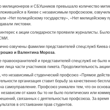
о милиционеров и СБУшников превышало количество мити
сложившейся в Киеве с независимым профсоюзом, озвучили
али «Нет полицейскому государству», «Нет милицейскому 
давали листовки.
интерес к акции солидарности проявили журналисты. Было
СМИ.
ично озвучены фамилии представителей спецслужб Киева
трошко и Валентина Мороза
.
 правоохранителей и представителей спецслужб не было н
е лица части участников пикета. Продолжительность акции
 что независимый студенческий профсоюз «Прямое действие
ельности организация ставит борьбу за качественно беспла
 на самоуправление. Профсоюз уникален тем, что он основа
 независим от каких бы то ни было политических или комме
решений, связанных с деятельностью профсоюза. За время
льтатов в отстаивании прав студентов.