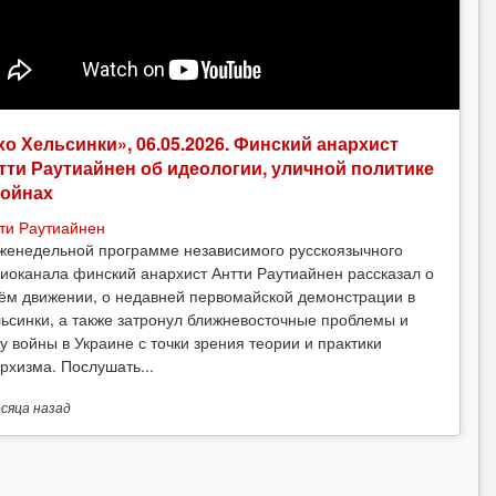
хо Хельсинки», 06.05.2026. Финский анархист
тти Раутиайнен об идеологии, уличной политике
войнах
ти Раутиайнен
женедельной программе независимого русскоязычного
иоканала финский анархист Антти Раутиайнен рассказал о
ём движении, о недавней первомайской демонстрации в
ьсинки, а также затронул ближневосточные проблемы и
у войны в Украине с точки зрения теории и практики
рхизма. Послушать...
есяца
назад