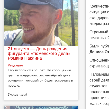
Количеств
ситуации 
скандиров
людям раз
Огромный 
печатных 
Были публ
21 августа — День рождения
Дениса О
фигуранта «тюменского дела»
Романа Паклина
Отношение
Редакция
скрывающи
Ему исполнится 29 лет. По сообщению
Напомним,
группы поддержки, это четвёртый день
своей деят
рождения, который он будет встречать в
неволе.
студентов
полностью
5 часов
назад
принятии 
малых резу