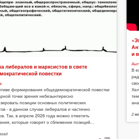
«Э
Ан
и 
Ант
а либералов и марксистов в свете
В е
мократической повестки
рад
сво
в
Хел
ктиве формирования общедемократической повестки
тем
арной точки зрения небезынтересно
ана
зировать позиции основных политических
тов - в данном случае либералов и частично
2 м
ов. Так, в апреле 2026 года можно отметить
ания, которые говорят о сближении позиций...
азад