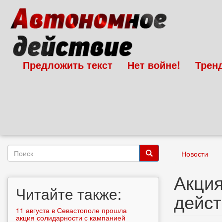
Перейти
к
основному
содержанию
Предложить текст
Нет войне!
Трен
Форма
Новости
поиска
Поиск
Акция
Читайте также:
дейст
11 августа в Севастополе прошла
акция солидарности с кампанией