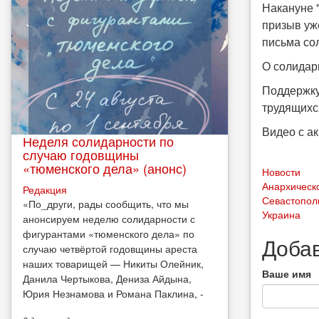
Накануне 
призыв уж
письма со
О солидар
Поддержку
трудящихс
Видео с а
Неделя солидарности по
случаю годовщины
«тюменского дела» (анонс)
Новости
Анархическ
Редакция
Севастопол
​«По_други, рады сообщить, что мы
Украина
анонсируем неделю солидарности с
фигурантами «тюменского дела» по
Доба
случаю четвёртой годовщины ареста
наших товарищей — Никиты Олейник,
Ваше имя
Данила Чертыкова, Дениза Айдына,
Юрия Незнамова и Романа Паклина, -