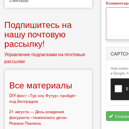
3 дня
назад
Коммента
Подпишитесь на
нашу почтовую
рассылку!
Более
CAPTC
Управление подписками на почтовые
подробная
информация
рассылки
о текстовых
Нам нужно 
форматах
в Google, 
Все материалы
DIY-фест «Тур ноу Футур» пройдёт
под Белградом
21 августа — День рождения
Сохран
фигуранта «тюменского дела»
Романа Паклина