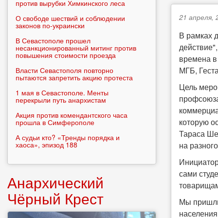
против вырубки Химкинского леса
21 апреля, 
О свободе шествий и соблюдении
законов по-украински
В рамках 
В Севастополе прошел
действие"
несанкционированный митинг против
повышения стоимости проезда
времена в
МГБ, Гест
Власти Севастополя повторно
пытаются запретить акцию протеста
Цель меро
1 мая в Севастополе. Менты
профсоюза
перекрыли путь анархистам
коммерциа
Акция против комендантского часа
которую о
прошла в Симферополе
Тараса Ше
А судьи кто? «Тренды порядка и
хаоса», эпизод 188
на разног
Инициатор
сами студ
Анархический
товарища
Чёрный Крест
Мы пришли
населения,