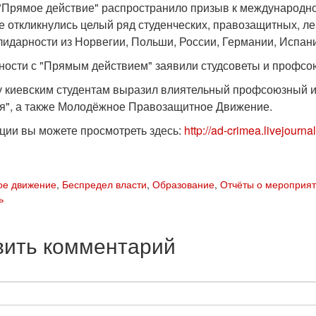
"Прямое действие" распространило призыв к международной
е откликнулись целый ряд студенческих, правозащитных, л
лидарности из Норвегии, Польши, России, Германии, Испани
ности с "Прямым действием" заявили студсоветы и профсою
 киевским студентам выразил влиятельный профсоюзный 
я", а также Молодёжное Правозащитное Движение.
кции вы можете просмотреть здесь:
http://ad-crimea.livejourn
ое движение
,
Беспредел власти
,
Образование
,
Отчёты о мероприя
ь
вить комментарий