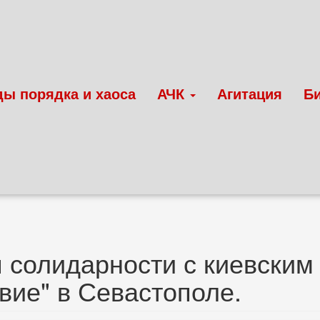
ды порядка и хаоса
АЧК
Агитация
Б
 солидарности с киевски
вие" в Севастополе.