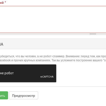
рий
*
HA
убедиться, что вы человек, а не робот-спаммер. Внимание: перед тем, как 
Facebook и прочих крупных компаниях. Так вы усложните построение вашего "
ить
Предпросмотр