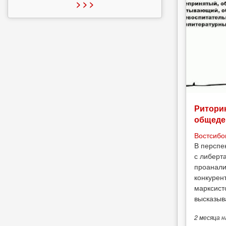
> > >
Риторик
общеде
Востсибо
В перспе
с либерт
проанали
конкурен
марксист
высказыв
2 месяца
н