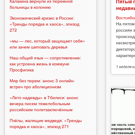
Пятый 
Калакина вернули из тюремной
больницы в колонию
недавн
Востсибо
Экономический кризис в России:
На пятом
«Тренды порядка и хаоса», эпизод
россиян 
272
происход
«мы — лес, который защищает себя»
несмотря
или зачем шиповать деревья
диктатор
характерн
Наш общий язык — сопротивление:
как устроена жизнь в коммуне
1 неделя
н
Просфигика
Мир без тюрем: анонс 3 онлайн-
встреч про аболиционизм
«Лето надежды» в Тбилиси: анонс
вечера писем тяжелобольным
российским политзаключённым
Пчёлы, жалящие медведя: «Тренды
порядка и хаоса», эпизод 271