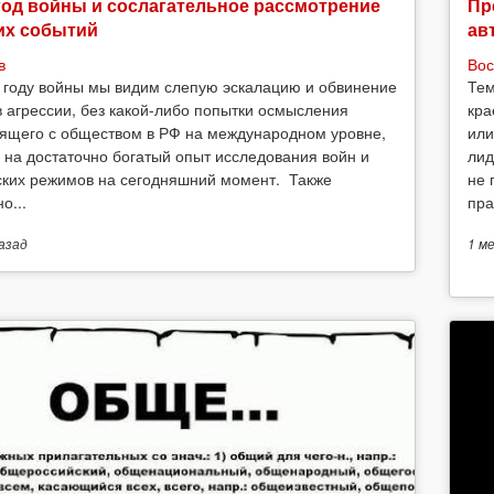
год войны и сослагательное рассмотрение
Пр
их событий
ав
в
Вос
 году войны мы видим слепую эскалацию и обвинение
Тем
в агрессии, без какой-либо попытки осмысления
кра
ящего с обществом в РФ на международном уровне,
или
 на достаточно богатый опыт исследования войн и
лид
ских режимов на сегодняшний момент. Также
не 
о...
пра
азад
1 м