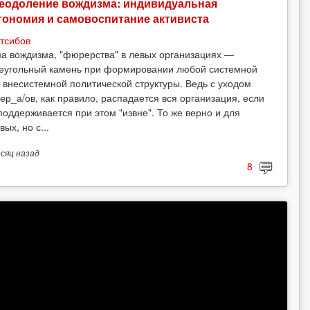
еодоление вождизма: индивидуальная
тономия и самовоспитание активиста
тсибов
а вождизма, "фюрерства" в левых организациях —
еугольный камень при формировании любой системной
 внесистемной политической структуры. Ведь с уходом
ер_а/ов, как правило, распадается вся организация, если
поддерживается при этом "извне". То же верно и для
вых, но с...
есяц
назад
8