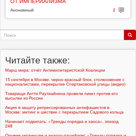
ОТ ИМПЕРИАЛИЗМА
Анонимный
2
Форма
поиска
Поиск
Читайте также:
Марш мира: отчёт Антимилитаристской Коалиции
15 сентября в Москве: черно-красный блок, столкновение с
националистами, перекрытие Спартаковской улицы (видео)
Товарищи Антти Раутиайнена провели пикет против его
высылки из России
Акция в защиту репрессированных антифашистов в
Москве: митинг и шествие с перекрытием Садового кольца
Начинает подкипать: «Тренды порядка и хаоса», эпизод
248
Оружие украинцам и анархо-пацифизм: «Тренды порядка и