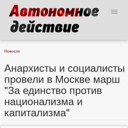
Перейти
к
Toggle
основному
navigat
содержанию
Новости
Анархисты и социалисты
провели в Москве марш
"За единство против
национализма и
капитализма"