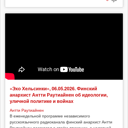
«Эхо Хельсинки», 06.05.2026. Финский
анархист Антти Раутиайнен об идеологии,
уличной политике и войнах
Антти Раутиайнен
В еженедельной программе независимого
русскоязычного радиоканала финский анархист Антти
Раутиайнен рассказал о своём движении, о недавней