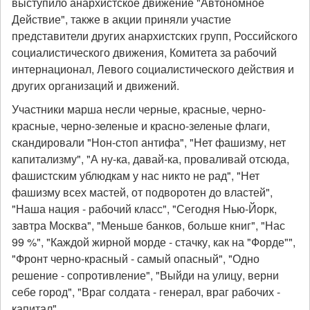
выступило анархистское движение "Автономное
Действие", также в акции приняли участие
представители других анархистских групп, Российского
социалистического движения, Комитета за рабочий
интернационал, Левого социалистического действия и
других организаций и движений.
Участники марша несли черные, красные, черно-
красные, черно-зеленые и красно-зеленые флаги,
скандировали "Нон-стоп антифа", "Нет фашизму, нет
капитализму", "А ну-ка, давай-ка, проваливай отсюда,
фашистским ублюдкам у нас никто не рад", "Нет
фашизму всех мастей, от подворотен до властей",
"Наша нация - рабочий класс", "Сегодня Нью-Йорк,
завтра Москва", "Меньше банков, больше книг", "Нас
99 %", "Каждой жирной морде - стачку, как на "Форде"",
"Фронт черно-красный - самый опасный", "Одно
решение - сопротивление", "Выйди на улицу, верни
себе город", "Враг солдата - генерал, враг рабочих -
капитал".