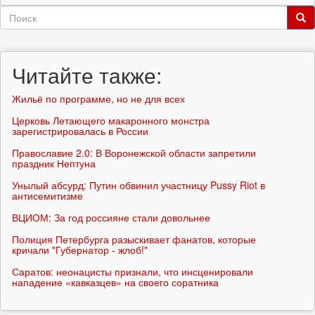
Форма
поиска
Поиск
Читайте также:
Жильё по программе, но не для всех
Церковь Летающего макаронного монстра
зарегистрировалась в России
Православие 2.0: В Воронежской области запретили
праздник Нептуна
Унылый абсурд: Путин обвинил участницу Pussy Riot в
антисемитизме
ВЦИОМ: За год россияне стали довольнее
Полиция Петербурга разыскивает фанатов, которые
кричали "Губернатор - жлоб!"
Саратов: неонацисты признали, что инсценировали
нападение «кавказцев» на своего соратника