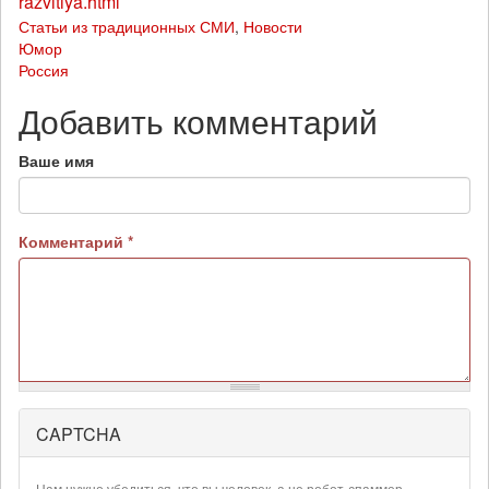
razvitiya.html
Статьи из традиционных СМИ
,
Новости
Юмор
Россия
Добавить комментарий
Ваше имя
Комментарий
*
CAPTCHA
Более
подробная
информация
Нам нужно убедиться, что вы человек, а не робот-спаммер.