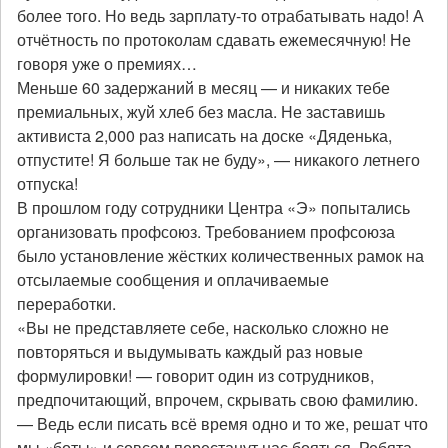
более того. Но ведь зарплату-то отрабатывать надо! А
отчётность по протоколам сдавать ежемесячную! Не
говоря уже о премиях…
Меньше 60 задержаний в месяц — и никаких тебе
премиальных, жуй хлеб без масла. Не заставишь
активиста 2,000 раз написать на доске «Дяденька,
отпустите! Я больше так не буду», — никакого летнего
отпуска!
В прошлом году сотрудники Центра «Э» попытались
организовать профсоюз. Требованием профсоюза
было установление жёстких количественных рамок на
отсылаемые сообщения и оплачиваемые
переработки.
«Вы не представляете себе, насколько сложно не
повторяться и выдумывать каждый раз новые
формулировки! — говорит один из сотрудников,
предпочитающий, впрочем, скрывать свою фамилию.
— Ведь если писать всё время одно и то же, решат что
мы «боты» и совсем перестанут нас бояться. Ребята-