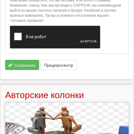
о
Внимание: перед тем, как проходить CAPTCHA, мы рекомендуем
текстовых
выйти из ваших учетных записей в Google, Facebook и прочих
крупных компаниях. Так вы усложните построение вашего
форматах
"сетевого профиля".
Сохранить
Предпросмотр
Авторские колонки