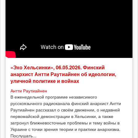
«Эхо Хельсинки», 06.05.2026. Финский
анархист Антти Раутиайнен об идеологии,
уличной политике и войнах
Антти Раутиайнен
В еженедельной программе независимого
русскоязычного радиоканала финский анархист Антти
Раутиайнен рассказал о своём движении, о недавней
первомайской демонстрации в Хельсинки, а также
затронул ближневосточные проблемы и тему войны в
Украине с точки зрения теории и практики анархизма.
Послушать...