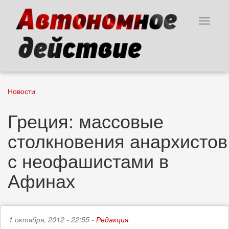
Перейти
к
Toggle
основному
navigat
содержанию
Новости
Греция: массовые
столкновения анархистов
с неофашистами в
Афинах
1 октября, 2012 - 22:55 -
Редакция