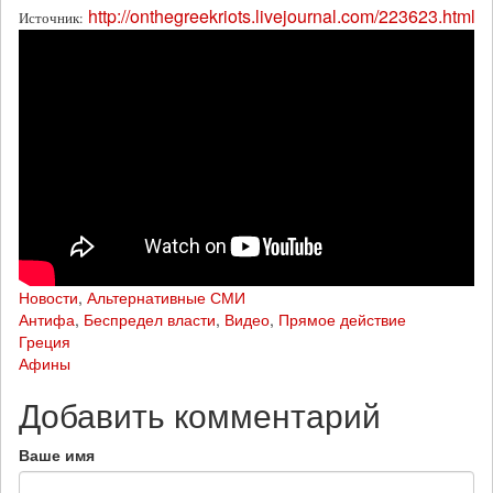
http://onthegreekriots.livejournal.com/223623.html
Источник:
Новости
,
Альтернативные СМИ
Антифа
,
Беспредел власти
,
Видео
,
Прямое действие
Греция
Афины
Добавить комментарий
Ваше имя