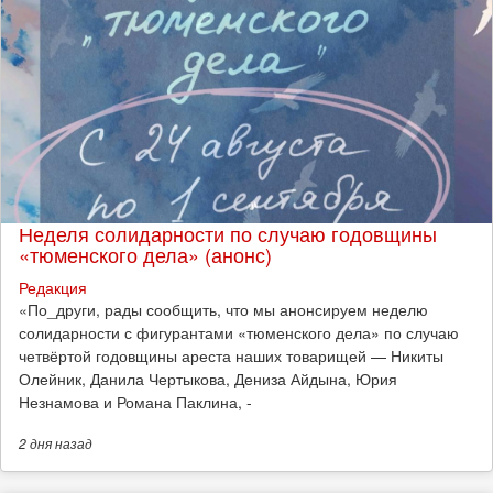
Неделя солидарности по случаю годовщины
«тюменского дела» (анонс)
Редакция
​«По_други, рады сообщить, что мы анонсируем неделю
солидарности с фигурантами «тюменского дела» по случаю
четвёртой годовщины ареста наших товарищей — Никиты
Олейник, Данила Чертыкова, Дениза Айдына, Юрия
Незнамова и Романа Паклина, -
2 дня
назад