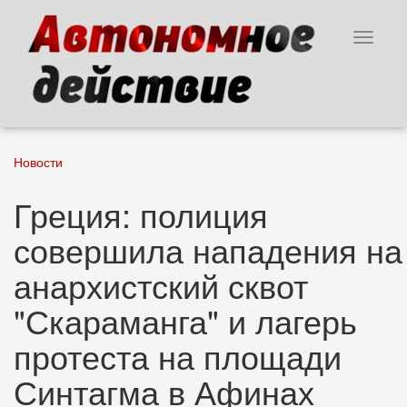
Перейти
к
Toggle
основному
navigat
содержанию
Новости
Греция: полиция
совершила нападения на
анархистский сквот
"Скараманга" и лагерь
протеста на площади
Синтагма в Афинах