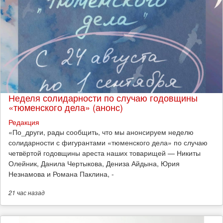
Неделя солидарности по случаю годовщины
«тюменского дела» (анонс)
Редакция
​«По_други, рады сообщить, что мы анонсируем неделю
солидарности с фигурантами «тюменского дела» по случаю
четвёртой годовщины ареста наших товарищей — Никиты
Олейник, Данила Чертыкова, Дениза Айдына, Юрия
Незнамова и Романа Паклина, -
21 час
назад