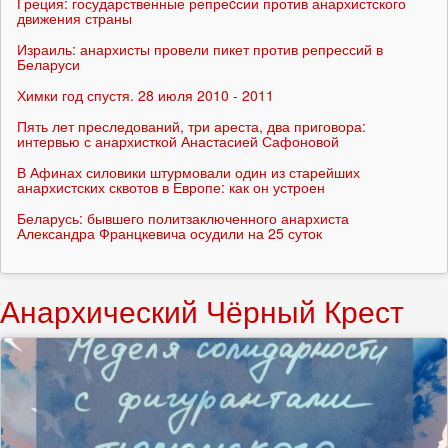
Греция: государственные репреcсии против анархистского
движения страны
Израиль: анархисты провели пикет против репрессий в
Беларуси
Химки год спустя. 28 июля 2010 - 2011
Пять лет преследований, три ареста, два приговора:
интервью с анархисткой Анастасией Сафоновой
В Афинах силовики штурмовали один из старейших
анархистских сквотов в Европе: как он устроен
Беларусь: бывшего политзаключенного анархиста
Александра Францкевича осудили на 25 суток
Анархический Чёрный Крест