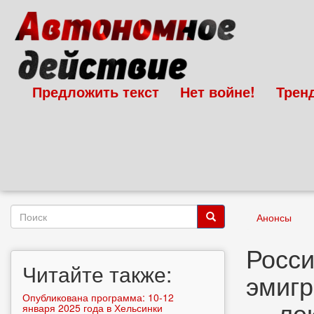
Перейти
к
основному
содержанию
Предложить текст
Нет войне!
Трен
Форма
Анонсы
поиска
Поиск
Росси
Читайте также:
эмигр
Опубликована программа: 10-12
— лек
января 2025 года в Хельсинки