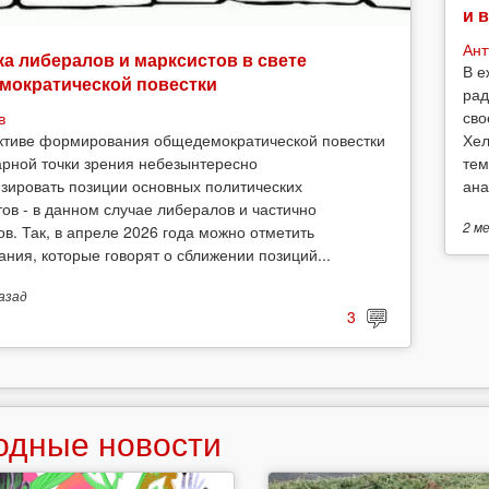
и 
Ант
а либералов и марксистов в свете
В е
мократической повестки
рад
сво
в
Хел
ктиве формирования общедемократической повестки
тем
арной точки зрения небезынтересно
ана
зировать позиции основных политических
тов - в данном случае либералов и частично
2 м
ов. Так, в апреле 2026 года можно отметить
ания, которые говорят о сближении позиций...
азад
3
одные новости