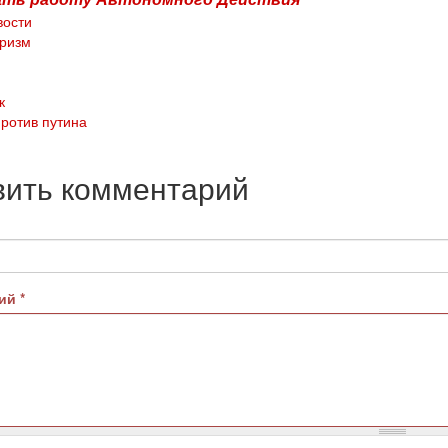
вости
ризм
к
ротив путина
вить комментарий
рий
*