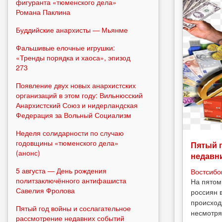
фигуранта «тюменского дела»
Романа Паклина
Буддийские анархисты — Мьянме
Фальшивые елочные игрушки:
«Тренды порядка и хаоса», эпизод
273
Появление двух новых анархистских
организаций в этом году: Вильнюсский
Анархистский Союз и нидерландская
Федерация за Вольный Социализм
Неделя солидарности по случаю
годовщины «тюменского дела»
Пятый 
(анонс)
недавн
5 августа — День рождения
Востсибо
политзаключённого антифашиста
На пятом
Савелия Фролова
россиян 
происход
Пятый год войны и сослагательное
несмотря
рассмотрение недавних событий