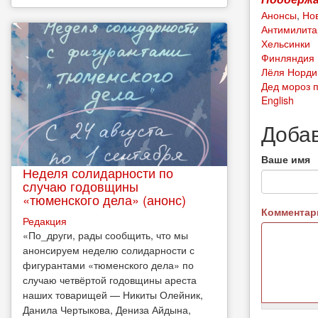
Анонсы
,
Но
Антимилита
Хельсинки
Финляндия
Лёля Норди
Дед мороз п
English
Доба
Ваше имя
Неделя солидарности по
случаю годовщины
«тюменского дела» (анонс)
Коммента
Редакция
​«По_други, рады сообщить, что мы
анонсируем неделю солидарности с
фигурантами «тюменского дела» по
случаю четвёртой годовщины ареста
наших товарищей — Никиты Олейник,
Данила Чертыкова, Дениза Айдына,