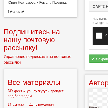
Юрия Незнамова и Романа Паклина, -
Более
CAPTC
подробная
3 дня
назад
информация
о текстовых
Нам нужно 
форматах
в Google, 
Подпишитесь на
нашу почтовую
рассылку!
Управление подписками на почтовые
Сохран
рассылки
Все материалы
Автор
DIY-фест «Тур ноу Футур» пройдёт
под Белградом
21 августа — День рождения