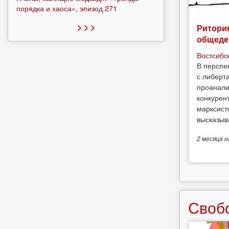
порядка и хаоса», эпизод 271
> > >
Риторик
общеде
Востсибо
В перспе
с либерт
проанали
конкурен
марксист
высказыв
2 месяца
н
Своб