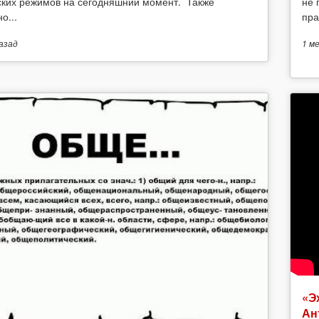
ских режимов на сегодняшний момент. Также
не 
о...
пра
азад
1 м
«Э
Ан