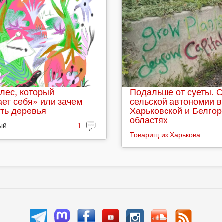
лес, который
Подальше от суеты. 
ет себя» или зачем
сельской автономии в
ть деревья
Харьковской и Белго
областях
ый
1
Товарищ из Харькова