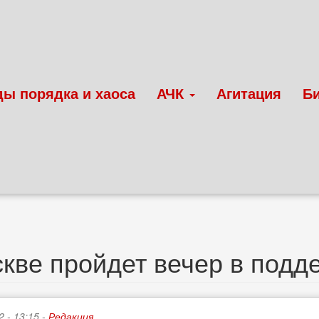
ды порядка и хаоса
АЧК
Агитация
Б
кве пройдет вечер в подд
2 - 13:15 -
Редакция