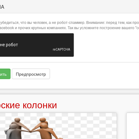
HA
убедиться, что вы человек, а не робот-спаммер. Внимание: перед тем, как 
Facebook и прочих крупных компаниях. Так вы усложните построение вашего "
ить
Предпросмотр
ские колонки