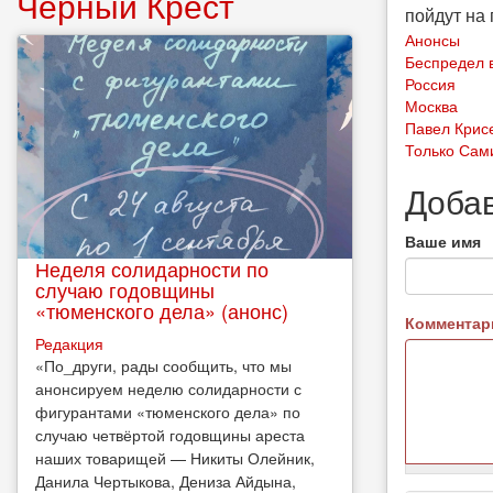
Чёрный Крест
пойдут на
Анонсы
Беспредел 
Россия
Москва
Павел Крис
Только Сам
Доба
Ваше имя
Неделя солидарности по
случаю годовщины
«тюменского дела» (анонс)
Коммента
Редакция
​«По_други, рады сообщить, что мы
анонсируем неделю солидарности с
фигурантами «тюменского дела» по
случаю четвёртой годовщины ареста
наших товарищей — Никиты Олейник,
Данила Чертыкова, Дениза Айдына,