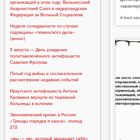
организаций в этом году: Вильнюсский
характерн
Анархистский Союз и нидерландская
Федерация за Вольный Социализм
6 дней
наз
Неделя солидарности по случаю
годовщины «тюменского дела»
(анонс)
5 августа — День рождения
политзаключённого антифашиста
Савелия Фролова
Пятый год войны и сослагательное
рассмотрение недавних событий
Иркутского антифашиста Антона
Калакина вернули из тюремной
больницы в колонию
Экономический кризис в России:
«Тренды порядка и хаоса», эпизод
272
«мы — лес, который защищает себя»