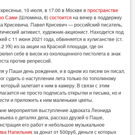
скресенье, 10 июля, в 17.00 в Москве в
пространстве
ко Сами
(Шломина, 6)
состоится
на вечер в поддержку
а Крисевича. Павел Крисевич — российский писатель,
тический активист, художник-акционист. Находится под
жей с 11 июня 2021 года, обвиняется в хулиганстве (ст.
.2 УК) из-за акции на Красной площади, где он
релил себе в висок из охолощенного пистолета в знак
еста против репрессий.
ля у Паши день рождения, и в одном из писем он писал,
мог судить о наступлении лета только по тополиному
 который залетает к ним в камеру. В связи с этим
лагается не просто подписать открытки и письма, но и
ести и приложить к ним маленькие цветы.
ане мероприятия выступление адвоката Леонида
вьева о деталях дела, рассказ друзей о Паше,
нстрация его работ и небольшое музыкальное
ива Напильник
за донат от 500руб, деньги с которых