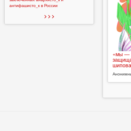
антифашисто_к в России
> > >
«мы — 
защища
шипова
Анонимн