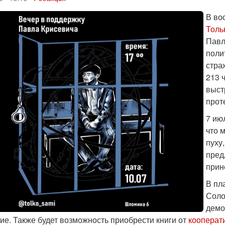
В во
Толь
Павл
поли
стра
213 ч
выст
прот
7 ию
что 
пуху,
пред
прин
В пл
Соло
демо
ие. Также будет возможность приобрести книги от
кооперат