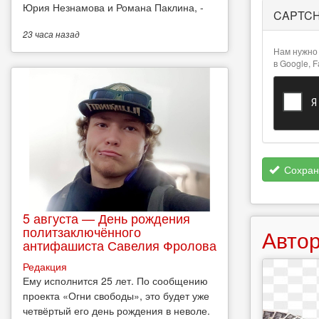
Более
Юрия Незнамова и Романа Паклина, -
CAPTC
подробная
информация
23 часа
назад
о текстовых
Нам нужно 
форматах
в Google, 
Сохран
5 августа — День рождения
политзаключённого
Автор
антифашиста Савелия Фролова
Редакция
Ему исполнится 25 лет. По сообщению
проекта «Огни свободы», это будет уже
четвёртый его день рождения в неволе.