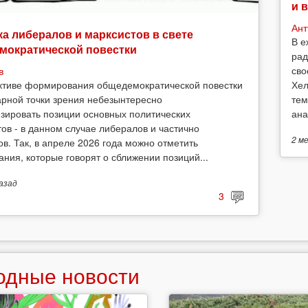
и 
Ант
а либералов и марксистов в свете
В е
мократической повестки
рад
сво
в
Хел
ктиве формирования общедемократической повестки
тем
арной точки зрения небезынтересно
ана
зировать позиции основных политических
тов - в данном случае либералов и частично
2 м
ов. Так, в апреле 2026 года можно отметить
ания, которые говорят о сближении позиций...
азад
3
одные новости