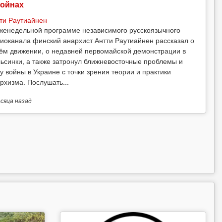
войнах
ти Раутиайнен
женедельной программе независимого русскоязычного
иоканала финский анархист Антти Раутиайнен рассказал о
ём движении, о недавней первомайской демонстрации в
ьсинки, а также затронул ближневосточные проблемы и
у войны в Украине с точки зрения теории и практики
рхизма. Послушать...
есяца
назад