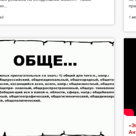
о...
пра
ад
1 м
«Э
Ан