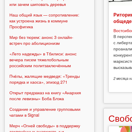
или зачем шиповать деревья
Риторик
Наш общий язык — сопротивление:
как устроена жизнь в коммуне
общеде
Просфигика
Востсибо
В перспе
Мир без тюрем: анонс 3 онлайн-
с либерт
встреч про аболиционизм
проанали
«Лето надежды» в Тбилиси: анонс
конкурен
вечера писем тяжелобольным
марксист
российским политзаключённым
высказыв
Пчёлы, жалящие медведя: «Тренды
2 месяца
н
порядка и хаоса», эпизод 271
Открыт предзаказ на книгу «Анархия
после левизны» Боба Блэка
Создание и управление групповыми
Своб
чатами в Signal
Мерч «Огней свободы» в поддержку
заключённых анархисто_к и