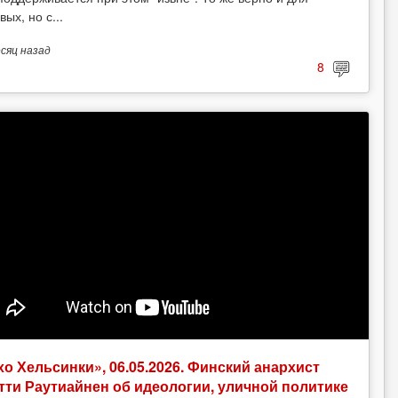
вых, но с...
есяц
назад
8
хо Хельсинки», 06.05.2026. Финский анархист
тти Раутиайнен об идеологии, уличной политике