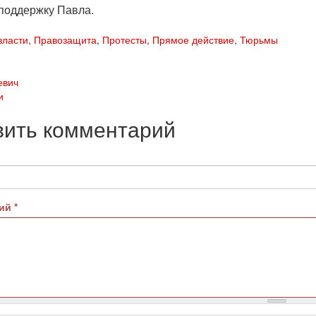
 поддержку Павла.
власти
,
Правозащита
,
Протесты
,
Прямое действие
,
Тюрьмы
евич
и
вить комментарий
рий
*