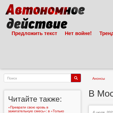
Перейти
к
основному
содержанию
Предложить текст
Нет войне!
Трен
Форма
Анонсы
поиска
Поиск
В Мос
Читайте также:
«Преврати свою кровь в
зажигательную смесь»: в «Только
6 июля, 202