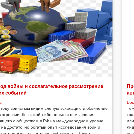
год войны и сослагательное рассмотрение
Пр
их событий
ав
в
Вос
 году войны мы видим слепую эскалацию и обвинение
Тем
в агрессии, без какой-либо попытки осмысления
кра
ящего с обществом в РФ на международном уровне,
или
 на достаточно богатый опыт исследования войн и
лид
ских режимов на сегодняшний момент. Также
не 