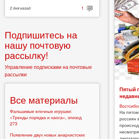
1
2 дня
назад
Подпишитесь на
нашу почтовую
рассылку!
Управление подписками на почтовые
рассылки
Пятый 
недавн
Все материалы
Востсибо
Фальшивые елочные игрушки:
На пятом
«Тренды порядка и хаоса», эпизод
россиян 
273
происход
несмотря
Появление двух новых анархистских
диктатор