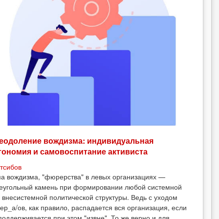
еодоление вождизма: индивидуальная
тономия и самовоспитание активиста
тсибов
а вождизма, "фюрерства" в левых организациях —
еугольный камень при формировании любой системной
 внесистемной политической структуры. Ведь с уходом
ер_а/ов, как правило, распадается вся организация, если
поддерживается при этом "извне". То же верно и для