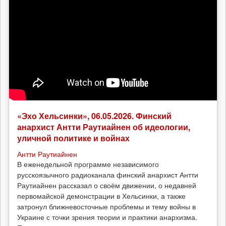
«Эхо Хельсинки», 06.05.2026. Финский
анархист Антти Раутиайнен об идеологии,
уличной политике и войнах
Антти Раутиайнен
В еженедельной программе независимого
русскоязычного радиоканала финский анархист Антти
Раутиайнен рассказал о своём движении, о недавней
первомайской демонстрации в Хельсинки, а также
затронул ближневосточные проблемы и тему войны в
Украине с точки зрения теории и практики анархизма.