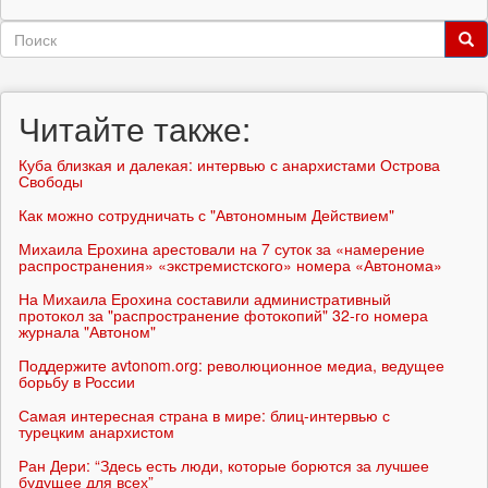
Форма
поиска
Поиск
Читайте также:
Куба близкая и далекая: интервью с анархистами Острова
Свободы
Как можно сотрудничать с "Автономным Действием"
Михаила Ерохина арестовали на 7 суток за «намерение
распространения» «экстремистского» номера «Автонома»
На Михаила Ерохина составили административный
протокол за "распространение фотокопий" 32-го номера
журнала "Автоном"
Поддержите avtonom.org: революционное медиа, ведущее
борьбу в России
Самая интересная страна в мире: блиц-интервью с
турецким анархистом
Ран Дери: “Здесь есть люди, которые борются за лучшее
будущее для всех”