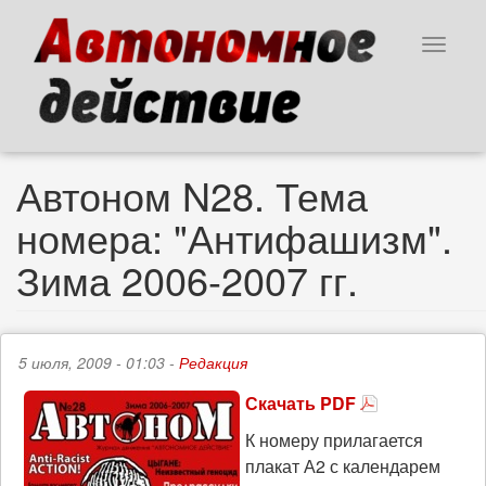
Перейти
к
Toggle
основному
navigat
содержанию
Автоном N28. Тема
номера: "Антифашизм".
Зима 2006-2007 гг.
5 июля, 2009 - 01:03 -
Редакция
Скачать PDF
К номеру прилагается
плакат А2 с календарем