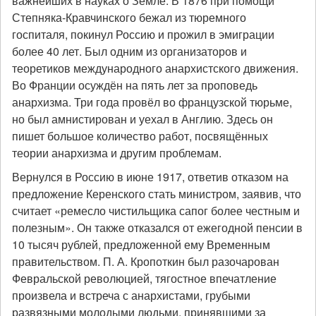
важнейших в науках о Земле. В 1876 при помощи
Степняка-Кравчинского бежал из тюремного
госпиталя, покинул Россию и прожил в эмиграции
более 40 лет. Был одним из организаторов и
теоретиков международного анархистского движения.
Во Франции осуждён на пять лет за проповедь
анархизма. Три года провёл во французской тюрьме,
но был амнистирован и уехал в Англию. Здесь он
пишет большое количество работ, посвящённых
теории анархизма и другим проблемам.
Вернулся в Россию в июне 1917, ответив отказом на
предложение Керенского стать министром, заявив, что
считает «ремесло чистильщика сапог более честным и
полезным». Он также отказался от ежегодной пенсии в
10 тысяч рублей, предложенной ему Временным
правительством. П. А. Кропоткин был разочарован
Февральской революцией, тягостное впечатление
произвела и встреча с анархистами, грубыми
развязными молодыми людьми, принявшими за