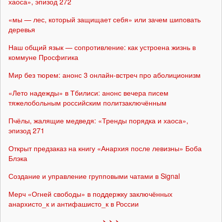
хаоса», эпизод 272
«мы — лес, который защищает себя» или зачем шиповать
деревья
Наш общий язык — сопротивление: как устроена жизнь в
коммуне Просфигика
Мир без тюрем: анонс 3 онлайн-встреч про аболиционизм
«Лето надежды» в Тбилиси: анонс вечера писем
тяжелобольным российским политзаключённым
Пчёлы, жалящие медведя: «Тренды порядка и хаоса»,
эпизод 271
Открыт предзаказ на книгу «Анархия после левизны» Боба
Блэка
Создание и управление групповыми чатами в Signal
Мерч «Огней свободы» в поддержку заключённых
анархисто_к и антифашисто_к в России
> > >