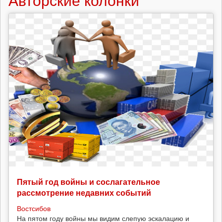
Пятый год войны и сослагательное
рассмотрение недавних событий
Востсибов
На пятом году войны мы видим слепую эскалацию и