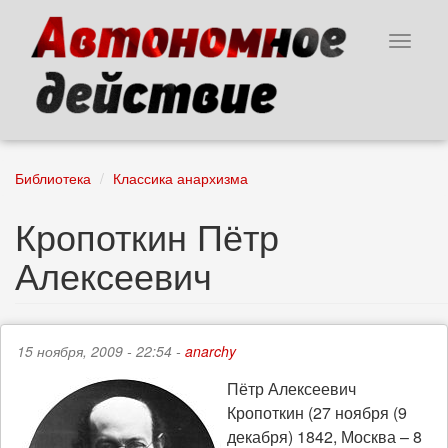
Перейти
к
Toggle
основному
navigat
содержанию
Библиотека
Классика анархизма
Кропоткин Пётр
Алексеевич
15 ноября, 2009 - 22:54 -
anarchy
Пётр Алексеевич
Кропоткин (27 ноября (9
декабря) 1842, Москва – 8