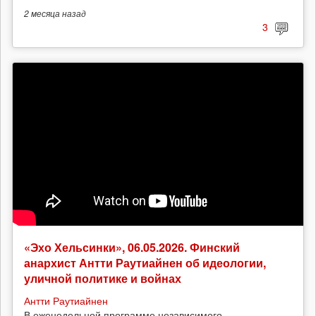
2 месяца
назад
3
«Эхо Хельсинки», 06.05.2026. Финский
анархист Антти Раутиайнен об идеологии,
уличной политике и войнах
Антти Раутиайнен
В еженедельной программе независимого