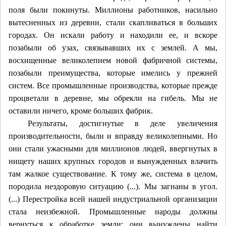
поля были покинуты. Миллионы работников, насильно
вытесненных из деревни, стали скапливаться в больших
городах. Он искали работу и находили ее, и вскоре
позабыли об узах, связывавших их с землей. А мы,
восхищенные великолепием новой фабричной системы,
позабыли преимущества, которые имелись у прежней
систем. Все промышленные производства, которые прежде
процветали в деревне, мы обрекли на гибель. Мы не
оставили ничего, кроме больших фабрик.
Результаты, достигнутые в деле увеличения
производительности, были и вправду великолепными. Но
они стали ужасными для миллионов людей, ввергнутых в
нищету наших крупных городов и вынужденных влачить
там жалкое существование. К тому же, система в целом,
породила нездоровую ситуацию (...). Мы загнаны в угол.
(...) Перестройка всей нашей индустриальной организации
стала неизбежной. Промышленные народы должны
вернуться к обработке земли; они вынуждены найти