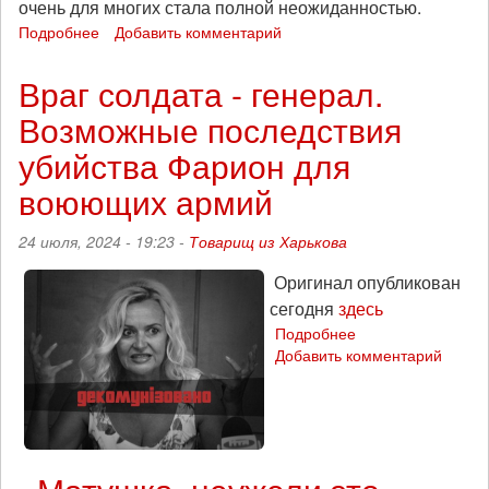
очень для многих стала полной неожиданностью.
Подробнее
о
Добавить комментарий
Вулкан
патриотизма:
Враг солдата - генерал.
события
Возможные последствия
в
Курской
убийства Фарион для
области
как
воюющих армий
возможность
сбить
24 июля, 2024 - 19:23 -
Товарищ из Харькова
недовольство
войной
Оригинал опубликован
по
сегодня
здесь
обе
Подробнее
о
стороны
Добавить комментарий
Враг
фронта
солдата
-
генерал.
Возможные
последствия
убийства