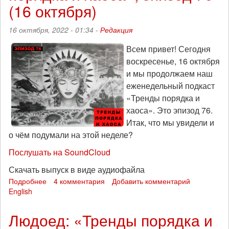
(16 октября)
и
хаоса»,
16 октября, 2022 - 01:34 -
Редакция
эпизод
77
Всем привет! Сегодня
(23
воскресенье, 16 октября
октября)
и мы продолжаем наш
еженедельный подкаст
«Тренды порядка и
хаоса». Это эпизод 76.
Итак, что мы увидели и
о чём подумали на этой неделе?
Послушать на SoundCloud
Скачать выпуск в виде аудиофайла
Подробнее
о
4 комментария
Добавить комментарий
English
Дрон-
камикадзе:
«Тренды
Людоед: «Тренды порядка и
порядка