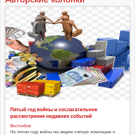
хаоса»,
эпизод
75
(9
октября)
Пятый год войны и сослагательное
рассмотрение недавних событий
Востсибов
На пятом году войны мы видим слепую эскалацию и