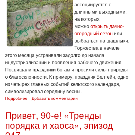
ассоциируется с
длинными выходными,
на которых
можно
открыть дачно-
огородный сезон
или
выбраться на шашлыки.
Торжества в начале
этого месяца устраивали задолго до начала
индустриализации и появления рабочего движения.
Посвящали праздники богам и просили силы природы
о благосклонности. К примеру, праздник Белтейн, одно
из четырех главных событий кельтского календаря,
символизировал середину весны.
Подробнее
о
Добавить комментарий
Подальше
от
Привет, 90-е! «Тренды
суеты.
порядка и хаоса», эпизод
Опыт
сельской
247
автономии