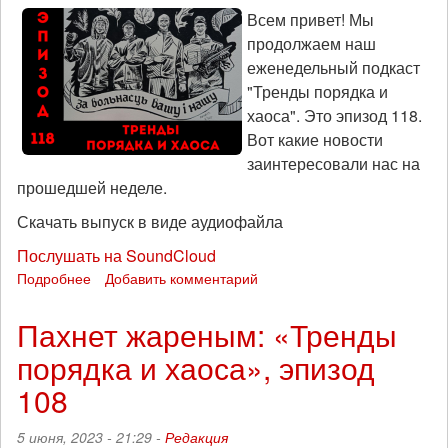
121
Всем привет! Мы
продолжаем наш
еженедельный подкаст
"Тренды порядка и
хаоса". Это эпизод 118.
Вот какие новости
заинтересовали нас на
прошедшей неделе.
Скачать выпуск в виде аудиофайла
Послушать на SoundCloud
Подробнее
о
Добавить комментарий
Структуры
свободы:
Пахнет жареным: «Тренды
«Тренды
порядка и хаоса», эпизод
порядка
и
108
хаоса»,
эпизод
5 июня, 2023 - 21:29 -
Редакция
118