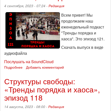
2024-
4 сентября, 2023 - 07:24 -
Редакция
й:
взгляд
Всем привет! Мы
из
продолжаем наш
Харькова
еженедельный подкаст
на
"Тренды порядка и
еще
хаоса". Это эпизод 121.
один
год
Скачать выпуск в виде
окопной
аудиофайла
войны
Послушать на SoundCloud
Подробнее
о
Добавить комментарий
Мы
-
Структуры свободы:
сила:
«Тренды порядка и хаоса»,
«Тренды
порядка
эпизод 118
и
хаоса»,
14 августа, 2023 - 08:00 -
Редакция
эпизод