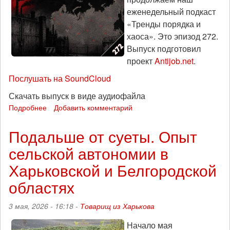
еженедельный подкаст
«Тренды порядка и
хаоса». Это эпизод 272.
Выпуск подготовил
проект
Antijob.net
.
Послушать на SoundCloud
Скачать выпуск в виде аудиофайла
Подробнее
о
Добавить комментарий
Экономический
кризис
Подальше от суеты. Опыт
в
сельской автономии в
России:
«Тренды
Харьковской и Белгородской
порядка
и
областях
хаоса»,
эпизод
3 мая, 2026 - 16:18 -
Товарищ из Харькова
272
Начало мая