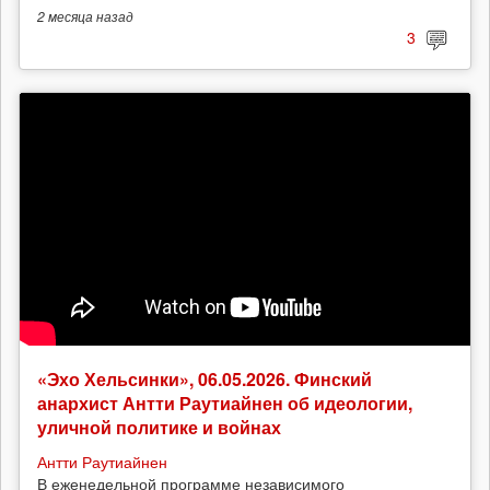
2 месяца
назад
3
«Эхо Хельсинки», 06.05.2026. Финский
анархист Антти Раутиайнен об идеологии,
уличной политике и войнах
Антти Раутиайнен
В еженедельной программе независимого