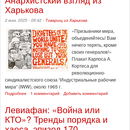
Харькова
2 мая, 2025 - 09:42 -
Товарищ из Харькова
«Призывники мира,
объединяйтесь! Вам
нечего терять, кроме
своих генералов!»
Плакат Карлоса А.
Кортеса для
революционно-
синдикалистского союза “Индустриальные рабочие
мира” (IWW), около 1965 г.
Подробнее
о
1 комментарий
Добавить комментарий
Первомай
как
Левиафан: «Война или
день
КТО»? Тренды порядка и
антивоенной
солидарности!
хаоса, эпизод 170
Анархистский