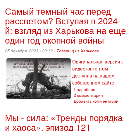
Изменить
мир,
Самый темный час перед
не
рассветом? Вступая в 2024-
захватывая
власть?
й: взгляд из Харькова на еще
«Тренды
порядка
один год окопной войны
и
хаоса»,
25 декабря, 2023 - 22:12 -
Товарищ из Харькова
эпизод
149
Оригинальная версия с
видеоконтентом
доступна на нашем
собственном сайте
Подробнее
о
2 комментария
Самый
Добавить комментарий
темный
час
перед
Мы - сила: «Тренды порядка
рассветом?
и хаоса», эпизод 121
Вступая
в