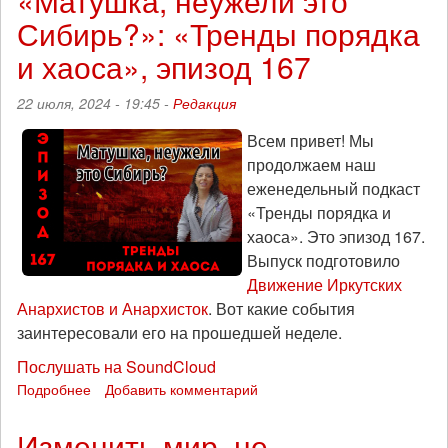
«Матушка, неужели это
Фарион
Сибирь?»: «Тренды порядка
для
и хаоса», эпизод 167
воюющих
армий
22 июля, 2024 - 19:45 -
Редакция
Всем привет! Мы
продолжаем наш
еженедельный подкаст
«Тренды порядка и
хаоса». Это эпизод 167.
Выпуск подготовило
Движение Иркутских
Анархистов и Анархисток
. Вот какие события
заинтересовали его на прошедшей неделе.
Послушать на SoundCloud
Подробнее
о
Добавить комментарий
«Матушка,
неужели
Изменить мир, не