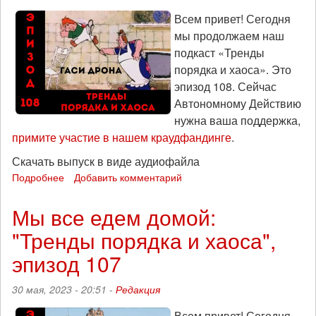
Всем привет! Сегодня
мы продолжаем наш
подкаст «Тренды
порядка и хаоса». Это
эпизод 108. Сейчас
Автономному Действию
нужна ваша поддержка,
примите участие в нашем краудфандинге
.
Скачать выпуск в виде аудиофайла
Подробнее
о
Добавить комментарий
Пахнет
жареным: «Тренды
Мы все едем домой:
порядка
"Тренды порядка и хаоса",
и
хаоса»,
эпизод 107
эпизод
108
30 мая, 2023 - 20:51 -
Редакция
Всем привет! Сегодня