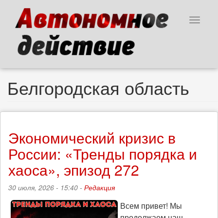
Перейти
к
Toggle
основному
navigat
содержанию
Белгородская область
Экономический кризис в
России: «Тренды порядка и
хаоса», эпизод 272
30 июля, 2026 - 15:40 -
Редакция
Всем привет! Мы
продолжаем наш