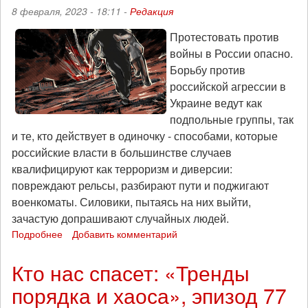
эпизод
8 февраля, 2023 - 18:11 -
Редакция
107
Протестовать против
войны в России опасно.
Борьбу против
российской агрессии в
Украине ведут как
подпольные группы, так
и те, кто действует в одиночку - способами, которые
российские власти в большинстве случаев
квалифицируют как терроризм и диверсии:
повреждают рельсы, разбирают пути и поджигают
военкоматы. Силовики, пытаясь на них выйти,
зачастую допрашивают случайных людей.
Подробнее
о
Добавить комментарий
Антивоенное
сопротивление,
Кто нас спасет: «Тренды
репрессии
порядка и хаоса», эпизод 77
и
правозащита: