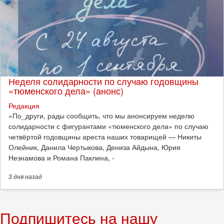
Неделя солидарности по случаю годовщины
«тюменского дела» (анонс)
Редакция
​«По_други, рады сообщить, что мы анонсируем неделю
солидарности с фигурантами «тюменского дела» по случаю
четвёртой годовщины ареста наших товарищей — Никиты
Олейник, Данила Чертыкова, Дениза Айдына, Юрия
Незнамова и Романа Паклина, -
3 дня
назад
Подпишитесь на нашу