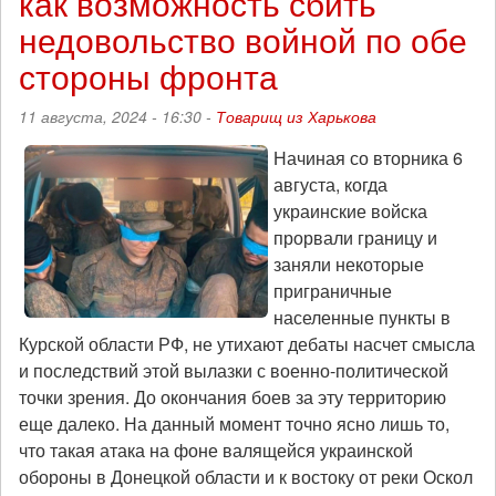
как возможность сбить
порядка
и
недовольство войной по обе
хаоса,
стороны фронта
эпизод
170
11 августа, 2024 - 16:30 -
Товарищ из Харькова
Начиная со вторника 6
августа, когда
украинские войска
прорвали границу и
заняли некоторые
приграничные
населенные пункты в
Курской области РФ, не утихают дебаты насчет смысла
и последствий этой вылазки с военно-политической
точки зрения. До окончания боев за эту территорию
еще далеко. На данный момент точно ясно лишь то,
что такая атака на фоне валящейся украинской
обороны в Донецкой области и к востоку от реки Оскол