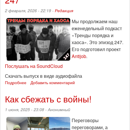
в
2 февраля, 2026 - 22:19 -
Редакция
Харьковской
и
Мы продолжаем наш
Белгородской
еженедельный подкаст
областях
«Тренды порядка и
хаоса». Это эпизод 247.
Его подготовил проект
Antijob
.
Послушать на SoundCloud
Скачать выпуск в виде аудиофайла
Подробнее
о
Добавить комментарий
Привет,
90-
Как сбежать с войны!
е!
«Тренды
1 июня, 2025 - 23:08 -
Анонимный
порядка
и
Переговоры
хаоса»,
переговорами, а
эпизод