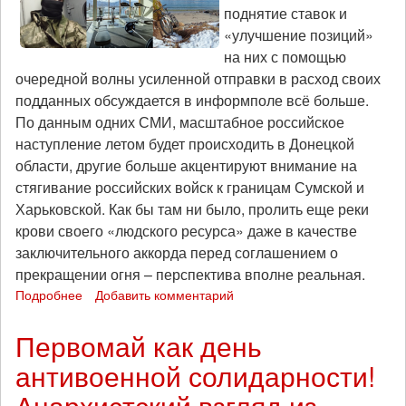
поднятие ставок и
247
«улучшение позиций»
на них с помощью
очередной волны усиленной отправки в расход своих
подданных обсуждается в информполе всё больше.
По данным одних СМИ, масштабное российское
наступление летом будет происходить в Донецкой
области, другие больше акцентируют внимание на
стягивание российских войск к границам Сумской и
Харьковской. Как бы там ни было, пролить еще реки
крови своего «людского ресурса» даже в качестве
заключительного аккорда перед соглашением о
прекращении огня – перспектива вполне реальная.
Подробнее
о
Добавить комментарий
Как
сбежать
Первомай как день
с
антивоенной солидарности!
войны!
Анархистский взгляд из