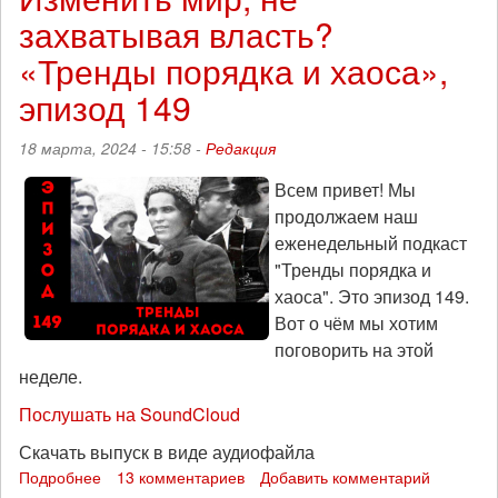
это
захватывая власть?
Сибирь?»:
«Тренды
«Тренды порядка и хаоса»,
порядка
и
эпизод 149
хаоса»,
эпизод
18 марта, 2024 - 15:58 -
Редакция
167
Всем привет! Мы
продолжаем наш
еженедельный подкаст
"Тренды порядка и
хаоса". Это эпизод 149.
Вот о чём мы хотим
поговорить на этой
неделе.
Послушать на SoundCloud
Скачать выпуск в виде аудиофайла
Подробнее
о
13 комментариев
Добавить комментарий