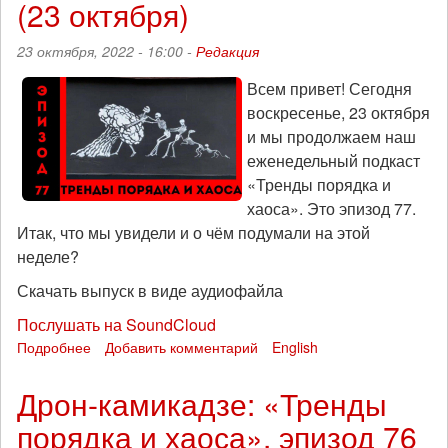
(23 октября)
расследование
BBC
23 октября, 2022 - 16:00 -
Редакция
Всем привет! Сегодня
воскресенье, 23 октября
и мы продолжаем наш
еженедельный подкаст
«Тренды порядка и
хаоса». Это эпизод 77.
Итак, что мы увидели и о чём подумали на этой
неделе?
Скачать выпуск в виде аудиофайла
Послушать на SoundCloud
Подробнее
о
Добавить комментарий
English
Кто
нас
Дрон-камикадзе: «Тренды
спасет:
порядка и хаоса», эпизод 76
«Тренды
порядка