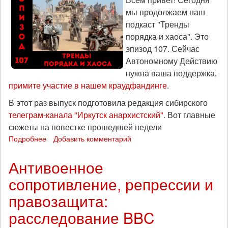
мы продолжаем наш
подкаст "Тренды
порядка и хаоса". Это
эпизод 107. Сейчас
Автономному Действию
нужна ваша поддержка,
примите участие в нашем краудфандинге
.
В этот раз выпуск подготовила редакция сибирского
телеграм-канала "Иркутск анархистский"
. Вот главные
сюжеты на повестке прошедшей недели
Подробнее
о
Добавить комментарий
Мы
все
Антивоенное
едем
сопротивление, репрессии и
домой:
"Тренды
правозащита:
порядка
и
расследование BBC
хаоса",