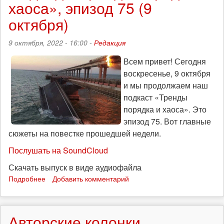
хаоса», эпизод 75 (9
и
хаоса»,
октября)
эпизод
76
9 октября, 2022 - 16:00 -
Редакция
(16
октября)
Всем привет! Сегодня
воскресенье, 9 октября
и мы продолжаем наш
подкаст «Тренды
порядка и хаоса». Это
эпизод 75. Вот главные
сюжеты на повестке прошедшей недели.
Послушать на SoundCloud
Скачать выпуск в виде аудиофайла
Подробнее
о
Добавить комментарий
Людоед:
«Тренды
порядка
Авторские колонки
и