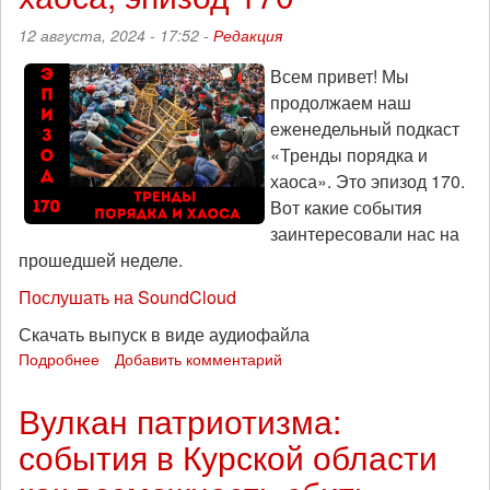
взгляд
12 августа, 2024 - 17:52 -
Редакция
из
Харькова
Всем привет! Мы
продолжаем наш
еженедельный подкаст
«Тренды порядка и
хаоса». Это эпизод 170.
Вот какие события
заинтересовали нас на
прошедшей неделе.
Послушать на SoundCloud
Скачать выпуск в виде аудиофайла
Подробнее
о
Добавить комментарий
Левиафан:
«Война
Вулкан патриотизма:
или
события в Курской области
КТО»?
Тренды