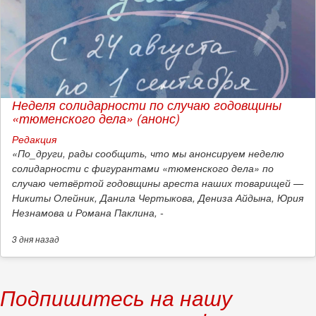
Неделя солидарности по случаю годовщины
«тюменского дела» (анонс)
Редакция
​«По_други, рады сообщить, что мы анонсируем неделю
солидарности с фигурантами «тюменского дела» по
случаю четвёртой годовщины ареста наших товарищей —
Никиты Олейник, Данила Чертыкова, Дениза Айдына, Юрия
Незнамова и Романа Паклина, -
3 дня
назад
Подпишитесь на нашу