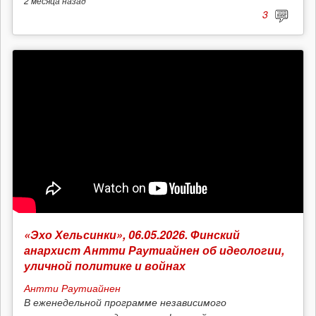
2 месяца
назад
3
«Эхо Хельсинки», 06.05.2026. Финский
анархист Антти Раутиайнен об идеологии,
уличной политике и войнах
Антти Раутиайнен
В еженедельной программе независимого