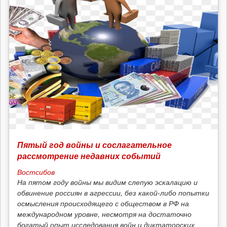
Пятый год войны и сослагательное
рассмотрение недавних событий
Востсибов
На пятом году войны мы видим слепую эскалацию и
обвинение россиян в агрессии, без какой-либо попытки
осмысления происходящего с обществом в РФ на
международном уровне, несмотря на достаточно
богатый опыт исследования войн и диктаторских