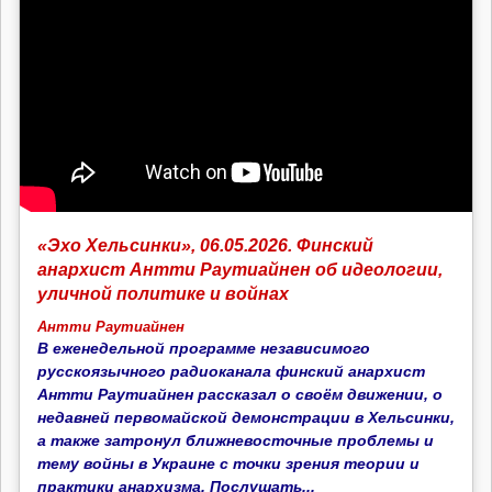
«Эхо Хельсинки», 06.05.2026. Финский
анархист Антти Раутиайнен об идеологии,
уличной политике и войнах
Антти Раутиайнен
В еженедельной программе независимого
русскоязычного радиоканала финский анархист
Антти Раутиайнен рассказал о своём движении, о
недавней первомайской демонстрации в Хельсинки,
а также затронул ближневосточные проблемы и
тему войны в Украине с точки зрения теории и
практики анархизма. Послушать...