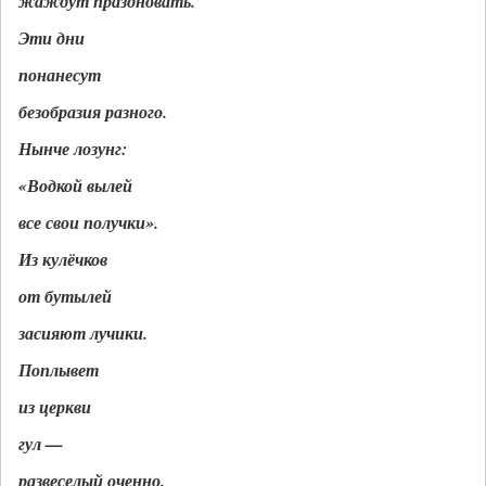
жаждут праздновать.
Эти дни
понанесут
безобразия разного.
Нынче лозунг:
«Водкой вылей
все свои получки».
Из кулёчков
от бутылей
засияют лучики.
Поплывет
из церкви
гул —
развеселый оченно.