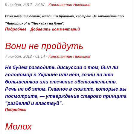
9 ноября, 2012 - 23:57 -
Константин Николаев
Показывайте детям, младшим братьям, сестрам. Не забывайте про
"Чиполлино" и "Незнайку на Луне".
Подробнее
о
Добавить комментарий
Скорая
помощь
Вони не пройдуть
7 ноября, 2012 - 01:14 -
Константин Николаев
Не будем разводить дискуссии о том, был ли
голодомор в Украине или нет, козни ли это
большевиков или стечение обстоятельств.
Речь не об этом. Главное в сюжете, которые вы
посмотрите, — утверждение старого принципа
"разделяй и властвуй".
Подробнее
о
Вони
не
Молох
пройдуть