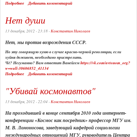
Подробнее
о
Добавить комментарий
Чье
рождество?
Нет души
13 декабря, 2012 - 23:18 -
Константин Николаев
Нет, мы против возрождения СССР.
Но эту говорящую хуню в случае красно-черной революции, если
хуйня доживет, необходимо пристрелить.
Чё? Негуманно? Вам ответит Ванейгем
https://vk.com/avtonom_org?
w=wall-30606852_41134
Подробнее
о
Добавить комментарий
Нет
души
"Убивай космонавтов"
13 декабря, 2012 - 22:04 -
Константин Николаев
На проходившей в конце сентября 2010 года интернет-
конференции «Космос как посредник» профессор МГУ им.
М. В. Ломоносова, заведующий кафедрой социологии
международных отношений МГУ, руководитель Центра