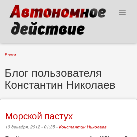
Перейти
к
Toggle
основному
navigat
содержанию
Блоги
Блог пользователя
Константин Николаев
Морской пастух
19 декабря, 2012 - 01:35 -
Константин Николаев