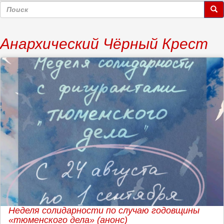
Форма
поиска
Поиск
Анархический Чёрный Крест
Неделя солидарности по случаю годовщины
«тюменского дела» (анонс)