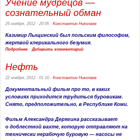
Учение мудрецов —
-
США
сознательный обман
и
фашизм
25 ноября, 2012 - 20:05 -
Константин Николаев
Казимир Лыщинский был польским
фил
ософ
ом,
жертвой клерикального безумия.
Подробнее
о
Добавить комментарий
Учение
мудрецов
Нефть
—
сознательный
обман
22 ноября, 2012 - 01:10 -
Константин Николаев
Документальный фильм про то, в каких
условиях приходится трудиться буровикам.
Снято, предположительно, в Республике Коми.
Фильм Александра Дерягина рассказывает
о доблестной вахте, которую отправляют на
технически нерабочую буровую — насосы не