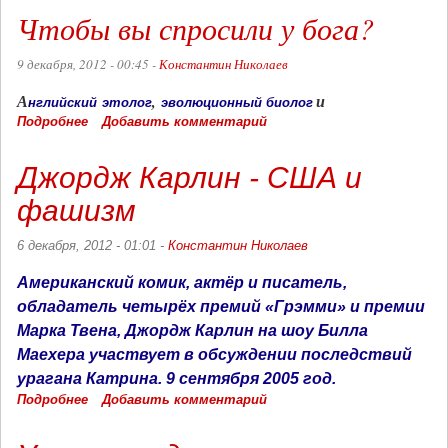
крайности
Чтобы вы спросили у бога?
9 декабря, 2012 - 00:45 -
Константин Николаев
А
,
и
нгл
ийский
этол
ог
эво
люционный биолог
Подробнее
о
Добавить комментарий
Чтобы
вы
Джордж Карлин - США и
спросили
у
фашизм
бога?
6 декабря, 2012 - 01:01 -
Константин Николаев
Американский
комик
, актёр и писатель,
обладатель четырёх премий «
Грэмми
» и премии
Марка Твена,
Джордж Карлин на шоу Билла
Маехера участвует в обсуждении последствий
урагана Катрина. 9 сентября 2005 год.
Подробнее
о
Добавить комментарий
Джордж
Карлин