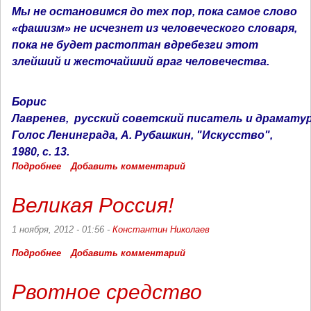
Мы не остановимся до тех пор, пока самое слово
«фашизм» не исчезнет из человеческого словаря,
пока не будет растоптан вдребезги этот
злейший и жесточайший враг человечества.
Борис
Лавренев,
русский
советский
писатель
и
драмату
Голос Ленинграда, А. Рубашкин, "Искусство",
1980, с. 13.
Подробнее
о
Добавить комментарий
Мы
не
Великая Россия!
остановимся
1 ноября, 2012 - 01:56 -
Константин Николаев
Подробнее
о
Добавить комментарий
Великая
Россия!
Рвотное средство