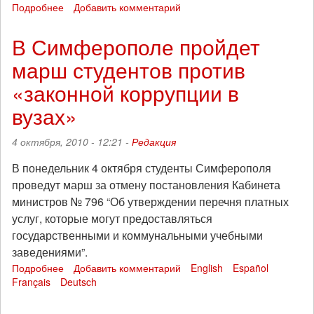
Подробнее
о
Добавить комментарий
Рецензия
на
В Симферополе пройдет
книгу
марш студентов против
Питера
Гелдерлооса
«законной коррупции в
"Консенсус:
принятие
вузах»
решений
в
4 октября, 2010 - 12:21 -
Редакция
свободном
обществе"
В понедельник 4 октября студенты Симферополя
проведут марш за отмену постановления Кабинета
министров № 796 “Об утверждении перечня платных
услуг, которые могут предоставляться
государственными и коммунальными учебными
заведениями”.
Подробнее
о
Добавить комментарий
English
Español
Français
Deutsch
В
Симферополе
пройдет