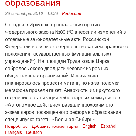
образования
26 сентября, 2010 - 13:38 -
Редакция
Сегодня в Иркутске прошла акция против
Федерального закона №83 (“О внесении изменений в
отдельные законодательные акты Российской
Федерации в связи с совершенствованием правового
положения государственных (муниципальных)
учреждений”). На площади Труда возле Цирка
собралось около двадцати человек из разных
общественных организаций. Изначально
планировалось провести митинг, но из-за поломки
мегафона провели пикет. Анархисты из иркутского
отделения организации либертарных коммунистов
«Автономное действие» раздали прохожим сто
экземпляров посвященного реформе образования
спецвыпуска газеты «Вольная Сибирь».
Подробнее
о
Добавить комментарий
English
Español
Français
Deutsch
В