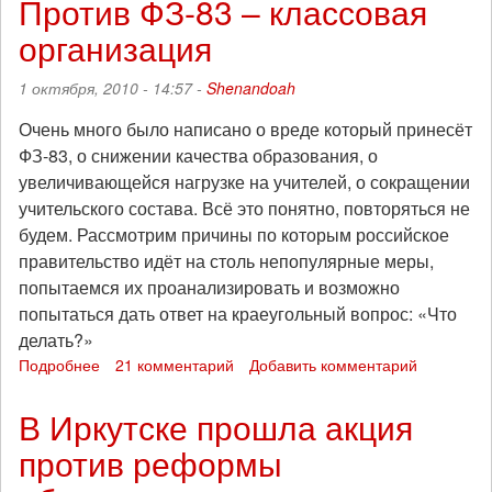
Против ФЗ-83 – классовая
марш
организация
студентов
против
«законной
1 октября, 2010 - 14:57 -
Shenandoah
коррупции
в
Очень много было написано о вреде который принесёт
вузах»
ФЗ-83, о снижении качества образования, о
увеличивающейся нагрузке на учителей, о сокращении
учительского состава. Всё это понятно, повторяться не
будем. Рассмотрим причины по которым российское
правительство идёт на столь непопулярные меры,
попытаемся их проанализировать и возможно
попытаться дать ответ на краеугольный вопрос: «Что
делать?»
Подробнее
о
21 комментарий
Добавить комментарий
Против
ФЗ-83
В Иркутске прошла акция
–
против реформы
классовая
организация