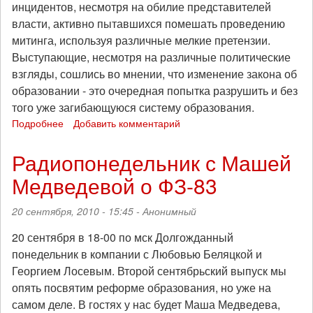
инцидентов, несмотря на обилие представителей
власти, активно пытавшихся помешать проведению
митинга, используя различные мелкие претензии.
Выступающие, несмотря на различные политические
взгляды, сошлись во мнении, что изменение закона об
образовании - это очередная попытка разрушить и без
того уже загибающуюся систему образования.
Подробнее
о
Добавить комментарий
Митинг
против
Радиопонедельник с Машей
реформы
Медведевой о ФЗ-83
образования
(ФЗ-83)
в
20 сентября, 2010 - 15:45 -
Анонимный
Питере.
20 сентября в 18-00 по мск Долгожданный
понедельник в компании с Любовью Беляцкой и
Георгием Лосевым. Второй сентябрьский выпуск мы
опять посвятим реформе образования, но уже на
самом деле. В гостях у нас будет Маша Медведева,