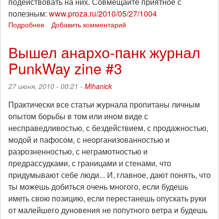
подействовать на них. Совмещайте приятное с
полезным:
www.proza.ru/2010/05/27/1004
Подробнее
о
Добавить комментарий
"Националистус
обыкновеннус"
Вышел анархо-панк журнал
плюс
PunkWay zine #3
клад
для
антиклерикалов.
27 июня, 2010 - 00:21 -
Mihanick
Практически все статьи журнала пропитаны личным
опытом борьбы в том или ином виде с
несправедливостью, с бездействием, с продажностью,
модой и пафосом, с неорганизованностью и
разрозненностью, с неграмотностью и
предрассудками, с границами и стенами, что
придумывают себе люди... И, главное, дают понять, что
ты можешь добиться очень многого, если будешь
иметь свою позицию, если перестанешь опускать руки
от малейшего дуновения не попутного ветра и будешь