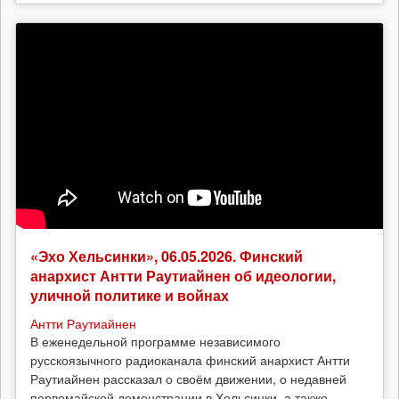
«Эхо Хельсинки», 06.05.2026. Финский
анархист Антти Раутиайнен об идеологии,
уличной политике и войнах
Антти Раутиайнен
В еженедельной программе независимого
русскоязычного радиоканала финский анархист Антти
Раутиайнен рассказал о своём движении, о недавней
первомайской демонстрации в Хельсинки, а также