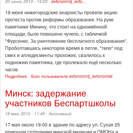
20 июня, 2010 - 14:03 -
avtonomnij_avto...
19 июня нижегородские анархисты провели акцию
протеста против реформы образования. На руке
памятнике Минину, что стоит на одноимённой
площади, было повешено чучело, с табличкой
"Фурсенко. За уничтожение бесплатного образования".
Проболтавшись некоторое время в петле, "тело" под
смех и аплодисменты прохожих, свалилось к
подножию памятника, где пролежало ещё несколько
часов.
Подробнее
о
Блог пользователя avtonomnij_avtonomist
Нижний
Новгород.
Минск: задержание
Акция
участников Беспартшколы
против
реформы
образования
19 мая, 2010 - 11:45 -
Анонимный
17 мая около 19-00 в здание по адресу ул. Сухая 25
приехали сотрудники минской милиции и ОМОНа и