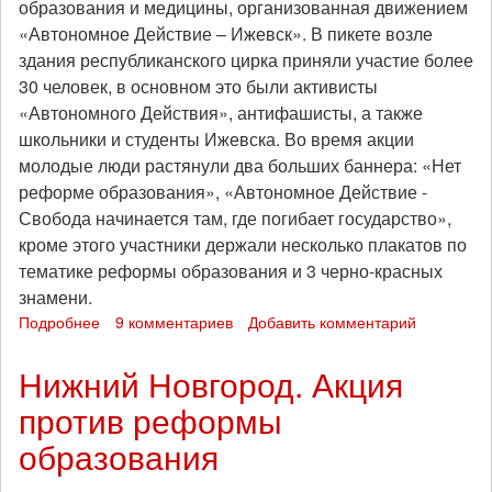
образования и медицины, организованная движением
«Автономное Действие – Ижевск». В пикете возле
здания республиканского цирка приняли участие более
30 человек, в основном это были активисты
«Автономного Действия», антифашисты, а также
школьники и студенты Ижевска. Во время акции
молодые люди растянули два больших баннера: «Нет
реформе образования», «Автономное Действие -
Свобода начинается там, где погибает государство»,
кроме этого участники держали несколько плакатов по
тематике реформы образования и 3 черно-красных
знамени.
Подробнее
о
9 комментариев
Добавить комментарий
Ижевск
против
Нижний Новгород. Акция
уничтожения
против реформы
бесплатного
образования
образования
и
медицины