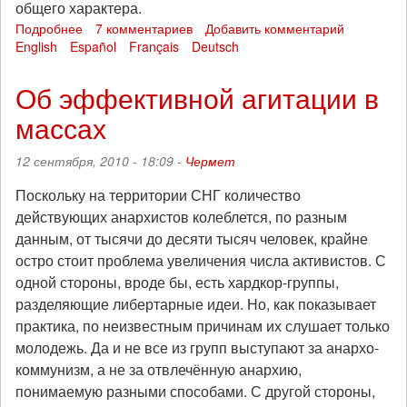
общего характера.
Подробнее
о
7 комментариев
Добавить комментарий
English
Español
Марш
Français
Deutsch
"Антикапитализм-2010"
в
Об эффективной агитации в
Уфе
массах
12 сентября, 2010 - 18:09 -
Чермет
Поскольку на территории СНГ количество
действующих анархистов колеблется, по разным
данным, от тысячи до десяти тысяч человек, крайне
остро стоит проблема увеличения числа активистов. С
одной стороны, вроде бы, есть хардкор-группы,
разделяющие либертарные идеи. Но, как показывает
практика, по неизвестным причинам их слушает только
молодежь. Да и не все из групп выступают за анархо-
коммунизм, а не за отвлечённую анархию,
понимаемую разными способами. С другой стороны,