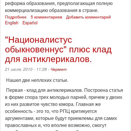
реформа образования, предполагающая полную
коммерциализацию образования в стране.
Подробнее
о
5 комментариев
Добавить комментарий
English
Español
Министр
образования
России
"Националистус
был
обыкновеннус" плюс клад
замечен
в
для антиклерикалов.
черносотенной
футболке
21 июля, 2010 - 11:28 -
Чермет
Нашел две неплохих статьи.
Первая - клад для антиклерикалов. Построена статья
в форме спора трех молодых парней, причем у двоих
из них развитое чувство юмора. Главная же
особенность - это то, что РПЦ критикуется
аргументами, которые будут приемлемы для самих
православных и, что вполне возможно, смогут