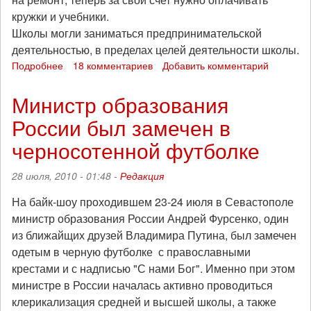
кружки и учебники.
Школы могли заниматься предпринимательской
деятельностью, в пределах целей деятельности школы.
Подробнее
о
18 комментариев
Добавить комментарий
Пока
гром
Министр образования
не
России был замечен в
грянул
(по
черносотенной футболке
реформе
образования)
28 июля, 2010 - 01:48 -
Редакция
На байк-шоу проходившем 23-24 июля в Севастополе
министр образования России Андрей Фурсенко, один
из ближайщих друзей Владимира Путина, был замечен
одетым в черную футболке с православными
крестами и с надписью "С нами Бог". Именно при этом
министре в России началась активно проводиться
клерикализация средней и высшей школы, а также