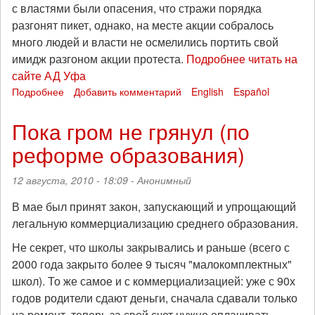
с властями были опасения, что стражи порядка
разгонят пикет, однако, на месте акции собралось
много людей и власти не осмелились портить свой
имидж разгоном акции протеста.
Подробнее читать на
сайте АД Уфа
Подробнее
о
Добавить комментарий
English
Español
Нет
коммерциализации
Пока гром не грянул (по
и
реформе образования)
башкиризации
образования
12 августа, 2010 - 18:09 -
Анонимный
В мае был принят закон, запускающий и упрощающий
легальную коммерциализацию среднего образования.
Не секрет, что школы закрывались и раньше (всего с
2000 года закрыто более 9 тысяч "малокомплектных"
школ). То же самое и с коммерциализацией: уже с 90х
годов родители сдают деньги, сначала сдавали только
на ремонт, теперь за свой счет нужно оплачивать