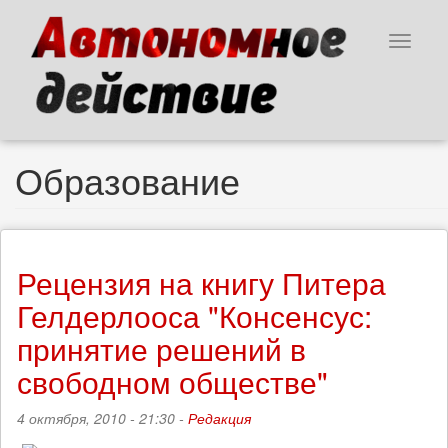
Перейти
к
Toggle
основному
navigat
содержанию
Образование
Рецензия на книгу Питера
Гелдерлооса "Консенсус:
принятие решений в
свободном обществе"
4 октября, 2010 - 21:30 -
Редакция