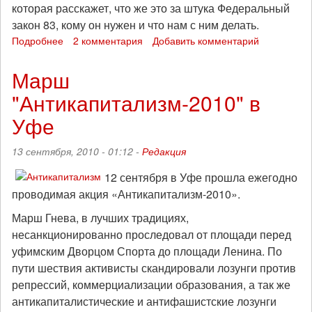
которая расскажет, что же это за штука Федеральный
закон 83, кому он нужен и что нам с ним делать.
Подробнее
о
2 комментария
Добавить комментарий
Радиопонедельник
с
Марш
Машей
"Антикапитализм-2010" в
Медведевой
о
Уфе
ФЗ-83
13 сентября, 2010 - 01:12 -
Редакция
12 сентября в Уфе прошла ежегодно
проводимая акция «Антикапитализм-2010».
Марш Гнева, в лучших традициях,
несанкционированно проследовал от площади перед
уфимским Дворцом Спорта до площади Ленина. По
пути шествия активисты скандировали лозунги против
репрессий, коммерциализации образования, а так же
антикапиталистические и антифашистские лозунги