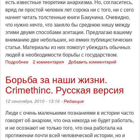
есть известные теоретики анархизма. Но, согласитесь,
вряд ли простой человек лет сорока ни с того, ни с сего
начнет читать толстенные книги Бакунина. Очевидно,
что нужно нечто, что заняло бы среднюю нишу между
этими двумя способами агитации. Предлагаю вашему
вниманию две небольших, но емких публицистических
статьи. Материалы из них помогут убеждать обычных
людей в необходимости борьбы с государством.
Подробнее
о
2 комментария
Добавить комментарий
Об
эффективной
Борьба за наши жизни.
агитации
Crimethinc. Русская версия
в
массах
12 сентября, 2010 - 13:16 -
Редакция
Люди с очень маленькими познаниями в истории часто
говорят об анархии, что она никогда не будет работать,
и не осознают не только того, что она работала на
протяжении почти всей человеческой истории, но и