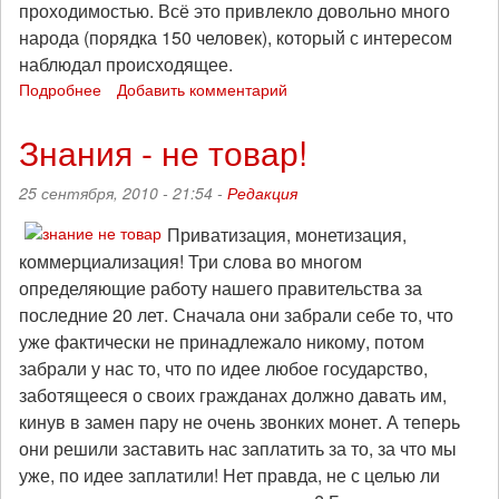
проходимостью. Всё это привлекло довольно много
народа (порядка 150 человек), который с интересом
наблюдал происходящее.
Подробнее
о
Добавить комментарий
Пикет
против
Знания - не товар!
реформы
бюджетной
25 сентября, 2010 - 21:54 -
Редакция
сферы
прошёл
Приватизация, монетизация,
в
коммерциализация! Три слова во многом
Тюмени
определяющие работу нашего правительства за
последние 20 лет. Сначала они забрали себе то, что
уже фактически не принадлежало никому, потом
забрали у нас то, что по идее любое государство,
заботящееся о своих гражданах должно давать им,
кинув в замен пару не очень звонких монет. А теперь
они решили заставить нас заплатить за то, за что мы
уже, по идее заплатили! Нет правда, не с целью ли