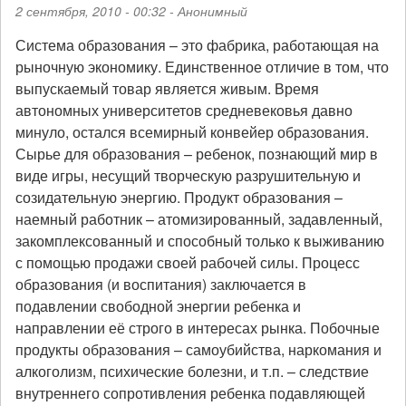
2 сентября, 2010 - 00:32 -
Анонимный
Crimethinc.
Русская
Система образования – это фабрика, работающая на
версия
рыночную экономику. Единственное отличие в том, что
выпускаемый товар является живым. Время
автономных университетов средневековья давно
минуло, остался всемирный конвейер образования.
Сырье для образования – ребенок, познающий мир в
виде игры, несущий творческую разрушительную и
созидательную энергию. Продукт образования –
наемный работник – атомизированный, задавленный,
закомплексованный и способный только к выживанию
с помощью продажи своей рабочей силы. Процесс
образования (и воспитания) заключается в
подавлении свободной энергии ребенка и
направлении её строго в интересах рынка. Побочные
продукты образования – самоубийства, наркомания и
алкоголизм, психические болезни, и т.п. – следствие
внутреннего сопротивления ребенка подавляющей