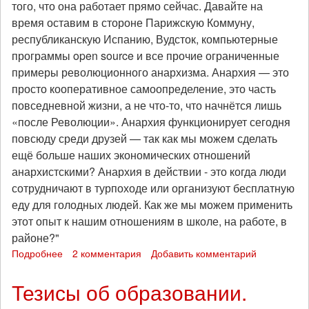
того, что она работает прямо сейчас. Давайте на
время оставим в стороне Парижскую Коммуну,
республиканскую Испанию, Вудсток, компьютерные
программы open source и все прочие ограниченные
примеры революционного анархизма. Анархия — это
просто кооперативное самоопределение, это часть
повседневной жизни, а не что-то, что начнётся лишь
«после Революции». Анархия функционирует сегодня
повсюду среди друзей — так как мы можем сделать
ещё больше наших экономических отношений
анархистскими? Анархия в действии - это когда люди
сотрудничают в турпоходе или организуют бесплатную
еду для голодных людей. Как же мы можем применить
этот опыт к нашим отношениям в школе, на работе, в
районе?"
Подробнее
о
2 комментария
Добавить комментарий
Борьба
за
Тезисы об образовании.
наши
жизни.