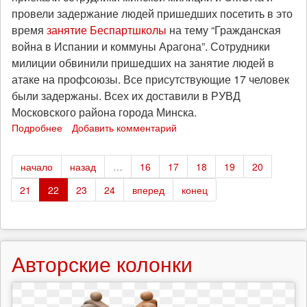
провели задержание людей пришедших посетить в это
время
занятие Беспартшколы
на тему “Гражданская
война в Испании и коммуны Арагона”. Сотрудники
милиции обвинили пришедших на занятие людей в
атаке на профсоюзы. Все присутствующие 17 человек
были задержаны. Всех их доставили в РУВД
Московского района города Минска.
Подробнее
о
Добавить комментарий
Минск:
задержание
начало
назад
…
16
17
18
19
20
участников
Беспартшколы
21
22
23
24
вперед
конец
Авторские колонки