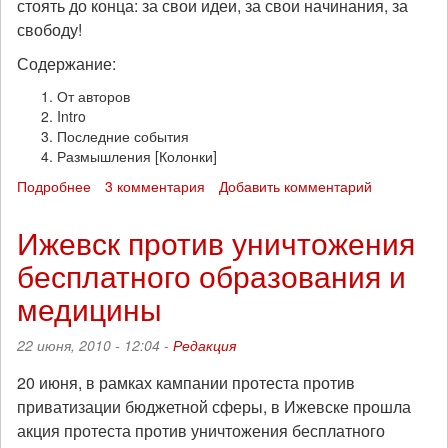
стоять до конца: за свои идеи, за свои начинания, за
свободу!
Содержание:
От авторов
Intro
Последние события
Размышления [Колонки]
Подробнее
о
3 комментария
Добавить комментарий
Вышел
анархо-
Ижевск против уничтожения
панк
бесплатного образования и
журнал
PunkWay
медицины
zine
#3
22 июня, 2010 - 12:04 -
Редакция
20 июня, в рамках кампании протеста против
приватизации бюджетной сферы, в Ижевске прошла
акция протеста против уничтожения бесплатного