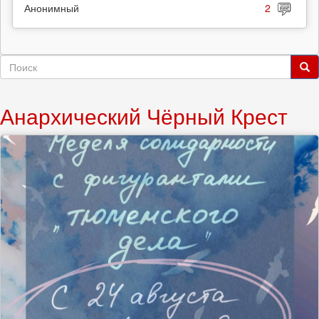
Анонимный
2
Форма
поиска
Поиск
Анархический Чёрный Крест