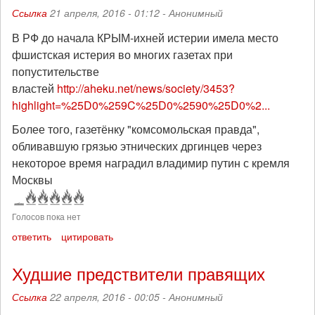
Ссылка
21 апреля, 2016 - 01:12 -
Анонимный
В РФ до начала КРЫМ-ихней истерии имела место
фшистская истерия во многих газетах при
попустительстве
властей
http://aheku.net/news/society/3453?
highlight=%25D0%259C%25D0%2590%25D0%2...
Более того, газетёнку "комсомольская правда",
обливавшую грязью этнических дргинцев через
некоторое время наградил владимир путин с кремля
Москвы
Голосов пока нет
ответить
цитировать
Худшие предствители правящих
Ссылка
22 апреля, 2016 - 00:05 -
Анонимный