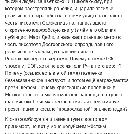
тысячи людей за цвет кожи, и Николаю-2му, при
котором расстреляли рабочих, и царило засилье
религиозного мракобесия; почему улицы называют в
честь писсателя Солженицына, написавшего
откровенно юдофобскую книгу (в чём его обличил
публицист Марк Дейч), и называют станцию метро в
честь писсателя Достоевского, оправдывавшего
религиозное засилье, и сравнивавшего
Революционеров с чертями. Почему в гимне РФ
упомянут БОГ, хотя не все жители РФ в него верят?
Почему (ссылка есть в этой теме) газетёнки
безнаказанно фашиствуют, и потом ещё награждаются
прези-шефом. Почему христианские поповники в
Москве строют, а мусульманские запрещают строить
фактически. Почему кремлёвский сайт рекламирует
презентацию в кремле "православной" энциклопедии?
Кто-то зомбируется и такие штуки с восторгом
принимает, но вот у меня холуйским жёстким
воспитанием не удалось отключить чувство логики.