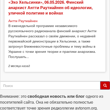
«Эхо Хельсинки», 06.05.2026. Финский
анархист Антти Раутиайнен об идеологии,
уличной политике и войнах
Антти Раутиайнен
В еженедельной программе независимого
русскоязычного радиоканала финский анархист Антти
Раутиайнен рассказал о своём движении, о недавней
первомайской демонстрации в Хельсинки, а также
затронул ближневосточные проблемы и тему войны в
Украине с точки зрения теории и практики анархизма.
Послушать...
2 месяца
назад
Форма
поиска
Поиск
Внимание: это
свободная новость или блог
одного из
посетителей сайта. Она не обязательно полностью
соответствует точке зрения редколлегии avtonom.org.