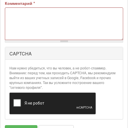
Комментарий
*
CAPTCHA
Более
подробная
информация
Нам нужно убедиться, что вы человек, а не робот-спаммер.
о
Внимание: перед тем, как проходить CAPTCHA, мы рекомендуем
текстовых
выйти из ваших учетных записей в Google, Facebook и прочих
крупных компаниях. Так вы усложните построение вашего
форматах
"сетевого профиля".