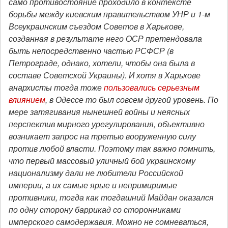
само противостояние проходило в контексте
борьбы между киевским правительством УНР и 1-м
Всеукраинским съездом Советов в Харькове,
созданная в результате него ОСР претендовала
быть непосредственно частью РСФСР (в
Петрограде, однако, хотели, чтобы она была в
составе Советской Украины). И хотя в Харькове
анархисты тогда тоже
пользовались серьезным
влиянием
, в Одессе то был совсем другой уровень. По
мере затягивания нынешней войны и неясных
перспектив мирного урегулирования, объективно
возникает запрос на третью вооруженную силу
против любой власти. Поэтому так важно помнить,
что
первый массовый уличный бой украинскому
национализму дали не любители Российской
империи, а их самые ярые и непримиримые
противники, тогда как тогдашний Майдан оказался
по одну сторону баррикад со сторонниками
имперского самодержавия. Можно не сомневаться,