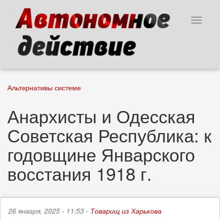
Перейти
к
Toggle
основному
navigat
содержанию
Альтернативы системе
Анархисты и Одесская
Советская Республика: к
годовщине Январского
восстания 1918 г.
26 января, 2025 - 11:53 -
Товарищ из Харькова