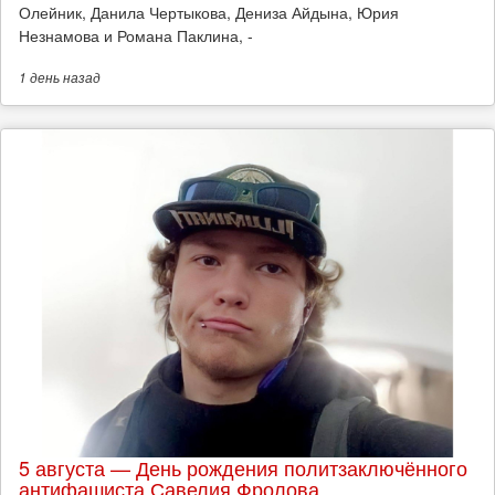
Олейник, Данила Чертыкова, Дениза Айдына, Юрия
Незнамова и Романа Паклина, -
1 день
назад
5 августа — День рождения политзаключённого
антифашиста Савелия Фролова