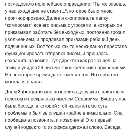
последовало нелепейшее оправдание: "Ты же знаешь,
у нас входящие не ставят...", которое было мною
проигнорировано. Далее я скопировал в папку
"компромат" все его письма с угрозами, в которых он
приказывал работать без выходных, постоянно грозил
увольнением, и продлевал приказами рабочий день
подчиненных. Вот только как-то неожиданно перестала
функционировать отправка писем, и пришлось
сохранить на компе. Тут директор как раз зашел на
точку и увидел 24 письма с конкретными нарушениями.
На некоторое время даже сменил тон. Но горбатого
могила исправит...
Днем
3 февраля
мне позвонила девушка с приятным
голосом и прекрасным именем Серафима. Вчера у нас
была беседа, в которой я ей изложил всю суть
проблемы и был выслушан крайне внимательно. Она
пообещала позвонить, и позвонила! Это первый
случай когда кто то из офиса сдержал слово. Беседа