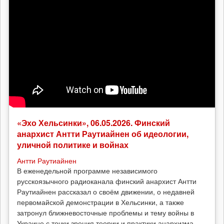
«Эхо Хельсинки», 06.05.2026. Финский
анархист Антти Раутиайнен об идеологии,
уличной политике и войнах
Антти Раутиайнен
В еженедельной программе независимого
русскоязычного радиоканала финский анархист Антти
Раутиайнен рассказал о своём движении, о недавней
первомайской демонстрации в Хельсинки, а также
затронул ближневосточные проблемы и тему войны в
Украине с точки зрения теории и практики анархизма.