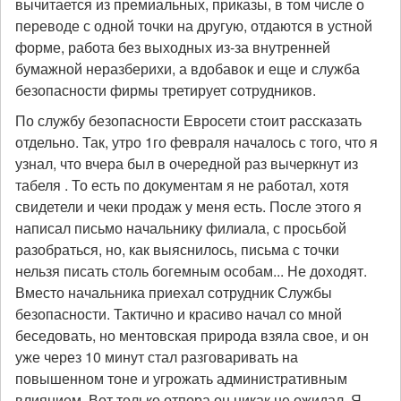
вычитается из премиальных, приказы, в том числе о
переводе с одной точки на другую, отдаются в устной
форме, работа без выходных из-за внутренней
бумажной неразберихи, а вдобавок и еще и служба
безопасности фирмы третирует сотрудников.
По службу безопасности Евросети стоит рассказать
отдельно. Так, утро 1го февраля началось с того, что я
узнал, что вчера был в очередной раз вычеркнут из
табеля . То есть по документам я не работал, хотя
свидетели и чеки продаж у меня есть. После этого я
написал письмо начальнику филиала, с просьбой
разобраться, но, как выяснилось, письма с точки
нельзя писать столь богемным особам... Не доходят.
Вместо начальника приехал сотрудник Службы
безопасности. Тактично и красиво начал со мной
беседовать, но ментовская природа взяла свое, и он
уже через 10 минут стал разговаривать на
повышенном тоне и угрожать административным
влиянием. Вот только отпора он никак не ожидал. Я