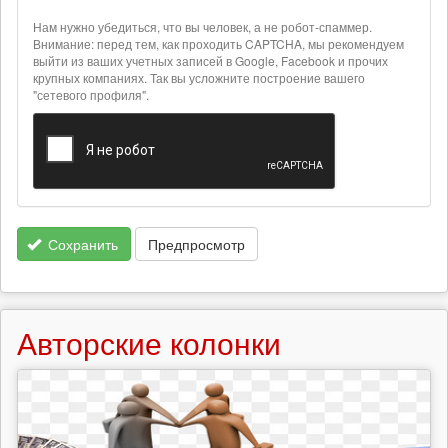
подробная
информация
Нам нужно убедиться, что вы человек, а не робот-спаммер.
о
Внимание: перед тем, как проходить CAPTCHA, мы рекомендуем
текстовых
выйти из ваших учетных записей в Google, Facebook и прочих
крупных компаниях. Так вы усложните построение вашего
форматах
"сетевого профиля".
Сохранить
Предпросмотр
Авторские колонки