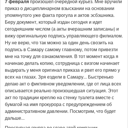
7 февраля
произошел очередной курьез. Мне вручили
приказ о дисциплинарном взыскании на основании
упомянутого уже факта прогула и актов эсбэшника.
Беру документ, который издан сегодня и идет
сегодняшним числом (а акты вчерашним записаны) и
вижу оригинальную подпись управляющего филиалом.
Ну не верю, что так можно за один день свозить на
подпись в Самару самому главному, потом привезти
мне на точку для ознакомления. В тот момент когда я
начинаю делать копию, сотрудница с визгом начинает
выдирать у меня оригинал приказа и рвет его прямо у
всех на глазах. Зря ездили в Самару... Быстренько
делаю акт о фиктивном уведомлении, где от лица всех
описывается реально произошедшая ситуация. Этот
акт по традиции креплю на стенку туалета вместе с
бумагой на имя прокурора с предупреждением об
административном давлении. Посмотрим, что будет
дальше...
Преступная группа во главе этой компании