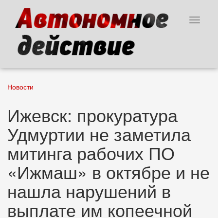
Перейти
к
Toggle
основному
navigat
содержанию
Новости
Ижевск: прокуратура
Удмуртии не заметила
митинга рабочих ПО
«Ижмаш» в октябре и не
нашла нарушений в
выплате им копеечной