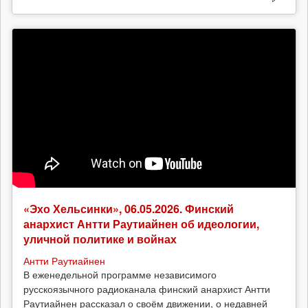
«Эхо Хельсинки», 06.05.2026. Финский
анархист Антти Раутиайнен об идеологии,
уличной политике и войнах
Антти Раутиайнен
В еженедельной программе независимого
русскоязычного радиоканала финский анархист Антти
Раутиайнен рассказал о своём движении, о недавней