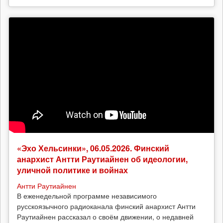
«Эхо Хельсинки», 06.05.2026. Финский
анархист Антти Раутиайнен об идеологии,
уличной политике и войнах
Антти Раутиайнен
В еженедельной программе независимого
русскоязычного радиоканала финский анархист Антти
Раутиайнен рассказал о своём движении, о недавней