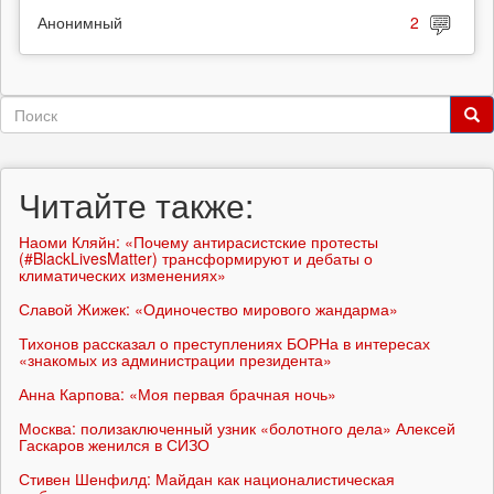
Анонимный
2
Форма
поиска
Поиск
Читайте также:
Наоми Кляйн: «Почему антирасистские протесты
(#BlackLivesMatter) трансформируют и дебаты о
климатических изменениях»
Славой Жижек: «Одиночество мирового жандарма»
Тихонов рассказал о преступлениях БОРНа в интересах
«знакомых из администрации президента»
Анна Карпова: «Моя первая брачная ночь»
Москва: полизаключенный узник «болотного дела» Алексей
Гаскаров женился в СИЗО
Стивен Шенфилд: Майдан как националистическая