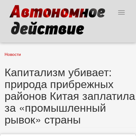
Перейти
к
Toggle
основному
navigat
содержанию
Новости
Капитализм убивает:
природа прибрежных
районов Китая заплатила
за «промышленный
рывок» страны