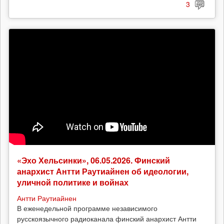
3
«Эхо Хельсинки», 06.05.2026. Финский
анархист Антти Раутиайнен об идеологии,
уличной политике и войнах
Антти Раутиайнен
В еженедельной программе независимого
русскоязычного радиоканала финский анархист Антти