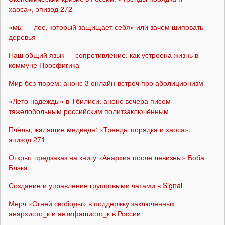
хаоса», эпизод 272
«мы — лес, который защищает себя» или зачем шиповать
деревья
Наш общий язык — сопротивление: как устроена жизнь в
коммуне Просфигика
Мир без тюрем: анонс 3 онлайн-встреч про аболиционизм
«Лето надежды» в Тбилиси: анонс вечера писем
тяжелобольным российским политзаключённым
Пчёлы, жалящие медведя: «Тренды порядка и хаоса»,
эпизод 271
Открыт предзаказ на книгу «Анархия после левизны» Боба
Блэка
Создание и управление групповыми чатами в Signal
Мерч «Огней свободы» в поддержку заключённых
анархисто_к и антифашисто_к в России