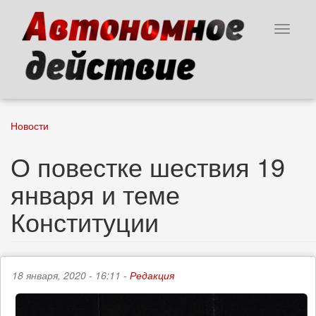
Перейти
к
Toggle
основному
navigat
содержанию
Новости
О повестке шествия 19
января и теме
Конституции
18 января, 2020 - 16:11 -
Редакция