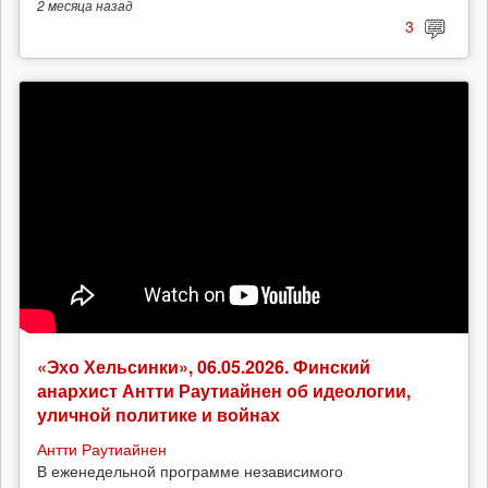
2 месяца
назад
3
«Эхо Хельсинки», 06.05.2026. Финский
анархист Антти Раутиайнен об идеологии,
уличной политике и войнах
Антти Раутиайнен
В еженедельной программе независимого