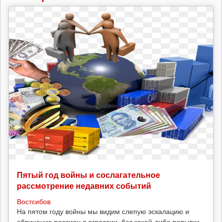
Пятый год войны и сослагательное
рассмотрение недавних событий
Востсибов
На пятом году войны мы видим слепую эскалацию и
обвинение россиян в агрессии, без какой-либо попытки