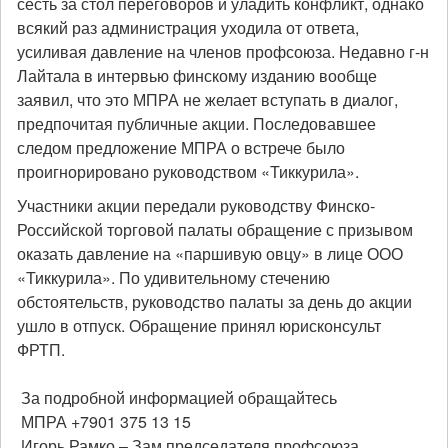
сесть за стол переговоров и уладить конфликт, однако
всякий раз администрация уходила от ответа,
усиливая давление на членов профсоюза. Недавно г-н
Лайтала в интервью финскому изданию вообще
заявил, что это МПРА не желает вступать в диалог,
предпочитая публичные акции. Последовавшее
следом предложение МПРА о встрече было
проигнорировано руководством «Тиккурила».
Участники акции передали руководству Финско-
Российской торговой палаты обращение с призывом
оказать давление на «паршивую овцу» в лице ООО
«Тиккурила». По удивительному стечению
обстоятельств, руководство палаты за день до акции
ушло в отпуск. Обращение принял юрисконсульт
ФРТП.
За подробной информацией обращайтесь
МПРА +7901 375 13 15
Игорь Рамко – Зам.председателя профсоюза