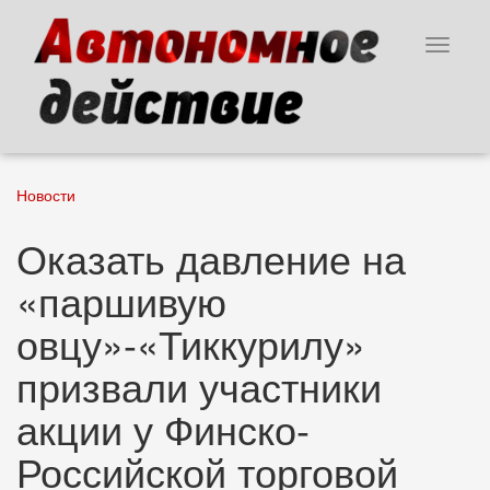
Перейти
к
Toggle
основному
navigat
содержанию
Новости
Оказать давление на
«паршивую
овцу»-«Тиккурилу»
призвали участники
акции у Финско-
Российской торговой