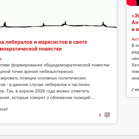
«Э
Ан
и 
Ант
а либералов и марксистов в свете
В е
мократической повестки
рад
сво
в
Хел
ктиве формирования общедемократической повестки
тем
арной точки зрения небезынтересно
ана
зировать позиции основных политических
тов - в данном случае либералов и частично
2 м
ов. Так, в апреле 2026 года можно отметить
ания, которые говорят о сближении позиций...
азад
3