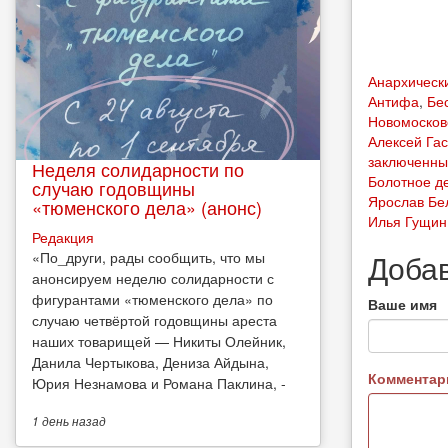
Анархическ
Антифа
,
Бе
Новомосков
Алексей Га
заключенны
Неделя солидарности по
Болотное д
случаю годовщины
Ярослав Бе
«тюменского дела» (анонс)
Илья Гущин
Редакция
Доба
​«По_други, рады сообщить, что мы
анонсируем неделю солидарности с
фигурантами «тюменского дела» по
Ваше имя
случаю четвёртой годовщины ареста
наших товарищей — Никиты Олейник,
Данила Чертыкова, Дениза Айдына,
Коммента
Юрия Незнамова и Романа Паклина, -
1 день
назад