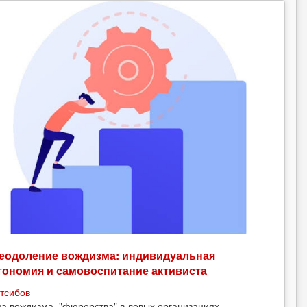
еодоление вождизма: индивидуальная
тономия и самовоспитание активиста
тсибов
а вождизма, "фюрерства" в левых организациях —