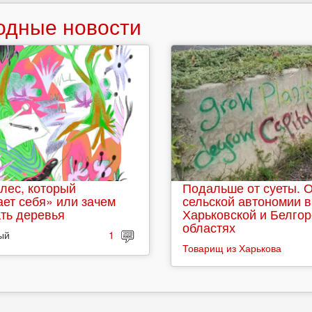
одные новости
лес, который
Подальше от суеты. 
ет себя» или зачем
сельской автономии в
ть деревья
Харьковской и Белго
областях
ый
1
Товарищ из Харькова