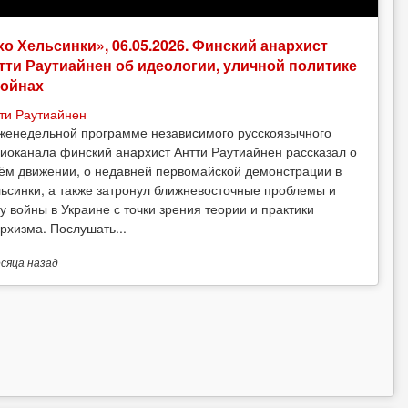
хо Хельсинки», 06.05.2026. Финский анархист
тти Раутиайнен об идеологии, уличной политике
войнах
ти Раутиайнен
женедельной программе независимого русскоязычного
иоканала финский анархист Антти Раутиайнен рассказал о
ём движении, о недавней первомайской демонстрации в
ьсинки, а также затронул ближневосточные проблемы и
у войны в Украине с точки зрения теории и практики
рхизма. Послушать...
есяца
назад