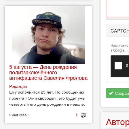
Более
CAPTC
подробная
информация
о текстовых
Нам нужно 
форматах
в Google, 
5 августа — День рождения
политзаключённого
антифашиста Савелия Фролова
Редакция
Ему исполнится 25 лет. По сообщению
Сохран
проекта «Огни свободы», это будет уже
четвёртый его день рождения в неволе.
1
2 дня
назад
Автор