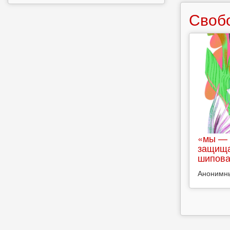
Своб
«мы — 
защища
шипова
Анонимн