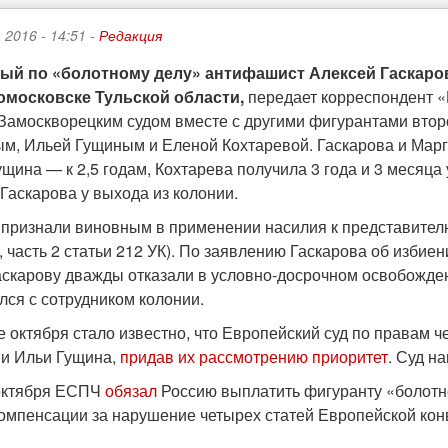
 2016 - 14:51 -
Редакция
ый по «болотному делу» антифашист Алексей Гаскаро
омосковске Тульской области,
передает корреспондент «
 Замоскворецким судом вместе с другими фигурантами вто
м, Ильей Гущиным и Еленой Кохтаревой. Гаскарова и Марго
щина — к 2,5 годам, Кохтарева получила 3 года и 3 месяца
Гаскарова у выхода из колонии.
 признали виновным в применении насилия к представителю 
, часть 2 статьи 212 УК). По заявлению Гаскарова об избие
аскарову дважды отказали в условно-досрочном освобожд
лся с сотрудником колонии.
е октября стало известно, что Европейский суд по правам 
 и Ильи Гущина,
придав их рассмотрению приоритет
. Суд н
октября ЕСПЧ
обязал
Россию выплатить фигуранту «болотно
компенсации за нарушение четырех статей Европейской кон