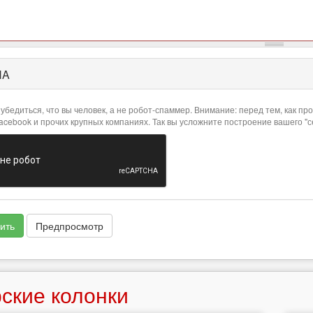
HA
убедиться, что вы человек, а не робот-спаммер. Внимание: перед тем, как 
Facebook и прочих крупных компаниях. Так вы усложните построение вашего "
ить
Предпросмотр
ские колонки