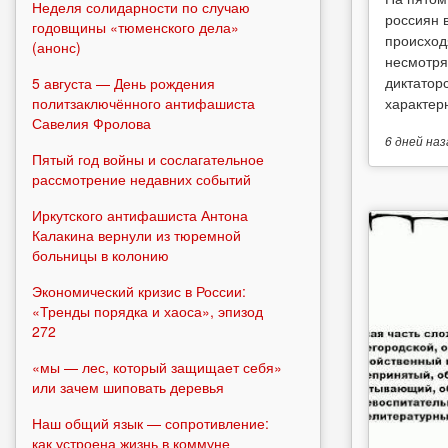
Неделя солидарности по случаю
россиян 
годовщины «тюменского дела»
происход
(анонс)
несмотря
диктатор
5 августа — День рождения
политзаключённого антифашиста
характерн
Савелия Фролова
6 дней
наз
Пятый год войны и сослагательное
рассмотрение недавних событий
Иркутского антифашиста Антона
Калакина вернули из тюремной
больницы в колонию
Экономический кризис в России:
«Тренды порядка и хаоса», эпизод
272
«мы — лес, который защищает себя»
или зачем шиповать деревья
Наш общий язык — сопротивление:
как устроена жизнь в коммуне