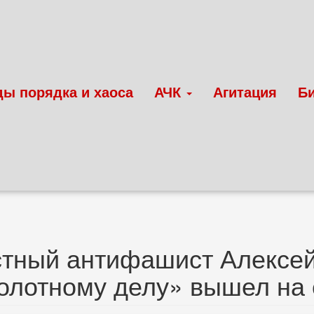
ды порядка и хаоса
АЧК
Агитация
Б
тный антифашист Алексей
олотному делу» вышел на