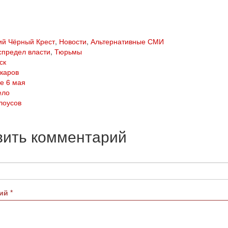
ий Чёрный Крест
,
Новости
,
Альтернативные СМИ
спредел власти
,
Тюрьмы
ск
скаров
е 6 мая
ело
лоусов
вить комментарий
рий
*