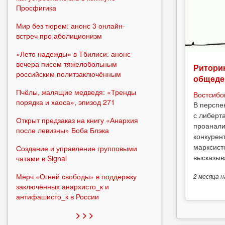
Просфигика
Мир без тюрем: анонс 3 онлайн-
встреч про аболиционизм
«Лето надежды» в Тбилиси: анонс
вечера писем тяжелобольным
Риторик
российским политзаключённым
общеде
Пчёлы, жалящие медведя: «Тренды
Востсибо
порядка и хаоса», эпизод 271
В перспе
с либерт
Открыт предзаказ на книгу «Анархия
проанали
после левизны» Боба Блэка
конкурен
марксист
Создание и управление групповыми
высказыв
чатами в Signal
Мерч «Огней свободы» в поддержку
2 месяца
н
заключённых анархисто_к и
антифашисто_к в России
> > >