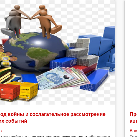
год войны и сослагательное рассмотрение
Пр
их событий
ав
в
Вос
 году войны мы видим слепую эскалацию и обвинение
Тем