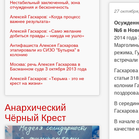
Нестабильный заключенный, зона
отчуждения и бесконечность
27 октября,
Алексей Гаскаров: «Когда процесс
важнее результата»
Осужденн
№6 в Нов
Алексей Гаскаров: «Само желание
добиться правды – никуда не ушло»
2014 года
Марголины
Антифашиста Алексея Гаскарова
этапировали из СИЗО "Бутырка" в
режима, Гу
колонию
встречали 
Москва: речь Алексея Гаскарова в
Басманном суде 3 октября 2013 года
Гаскарова
статьи 318
Алексей Гаскаров: «Тюрьма - это не
крест на жизни»
колонии Г
поздорова
В середин
Анархический
Гаскарова
Чёрный Крест
В начале 
качестве 