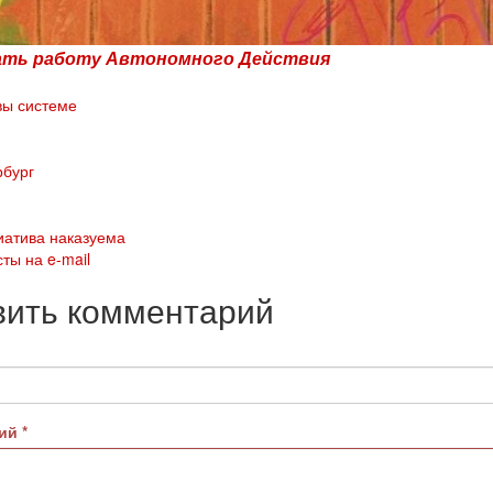
ть работу Автономного Действия
вы системе
рбург
иатива наказуема
ты на e-mail
вить комментарий
рий
*