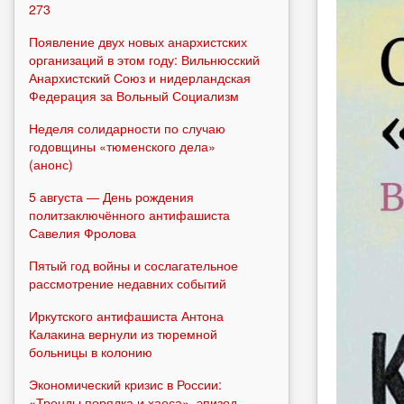
273
Появление двух новых анархистских
организаций в этом году: Вильнюсский
Анархистский Союз и нидерландская
Федерация за Вольный Социализм
Неделя солидарности по случаю
годовщины «тюменского дела»
(анонс)
5 августа — День рождения
политзаключённого антифашиста
Савелия Фролова
Пятый год войны и сослагательное
рассмотрение недавних событий
Иркутского антифашиста Антона
Калакина вернули из тюремной
больницы в колонию
Экономический кризис в России:
«Тренды порядка и хаоса», эпизод