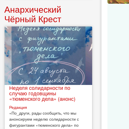
Анархический
Чёрный Крест
Неделя солидарности по
случаю годовщины
«тюменского дела» (анонс)
Редакция
​«По_други, рады сообщить, что мы
анонсируем неделю солидарности с
фигурантами «тюменского дела» по