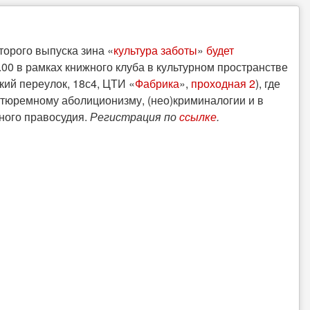
торого выпуска зина «
культура заботы
»
будет
.00 в рамках книжного клуба в культурном пространстве
кий переулок, 18с4, ЦТИ «
Фабрика
»,
проходная 2
), где
 тюремному аболиционизму, (нео)криминалогии и в
ного правосудия.
Регистрация по
ссылке
.