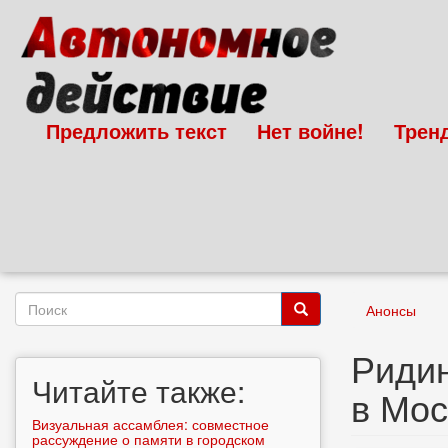
Перейти
к
основному
содержанию
Предложить текст
Нет войне!
Трен
Форма
Анонсы
поиска
Поиск
Ридин
Читайте также:
в Мос
Визуальная ассамблея: совместное
рассуждение о памяти в городском