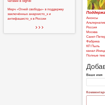
чатами в Signal
Мерч «Огней свободы» в поддержку
Поддержа
заключённых анархисто_к и
Анонсы
антифашисто_к в России
Альтернати
> > >
Россия
Москва
Санкт-Пете
Фабрика
КП Пыль
канал Иниц
Полные текс
Доба
Ваше имя
Коммента