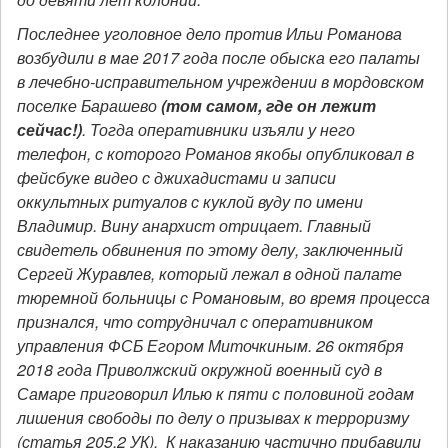
Последнее уголовное дело против Ильи Романова
возбудили в мае 2017 года после обыска его палаты
в лечебно-исправительном учреждении в мордовском
поселке Барашево
(том самом, где он лежит
сейчас!)
. Тогда оперативники изъяли у него
телефон, с которого Романов якобы опубликовал в
фейсбуке видео с джихадистами и записи
оккультных ритуалов с куклой вуду по имени
Владимир. Вину анархист отрицает. Главный
свидетель обвинения по этому делу, заключенный
Сергей Журавлев, который лежал в одной палате
тюремной больницы с Романовым, во время процесса
признался, что сотрудничал с оперативником
управления ФСБ Егором Миточкиным. 26 октября
2018 года Приволжский окружной военный суд в
Самаре приговорил Илью к пяти с половиной годам
лишения свободы по делу о призывах к терроризму
(статья 205.2 УК). К наказанию частично прибавили