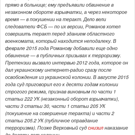
прямо в больнице; ему предъявили обвинение в
незаконном обороте взрывчатки, а через некоторое
время — в покушении на теракт. Дело вели
следователи ФСБ — по их версии, Романов хотел
совершить теракт перед зданием областного
военкомата, который находится неподалеку.
В
феврале 2015 года Романову
добавили еще одно
обвинение — в публичных призывах к терроризму.
Претензии вызвало интервью 2012 года, которое он
дал украинскому интернет-радио сразу после
освобождения из украинской колонии.
В августе 2015
года суд приговорил его к десяти годам колонии
строгого режима, признав виновным по части 1
статьи 222 УК (незаконный оборот взрывчатки),
части 3 статьи 30, части 1 статьи 205 УК
(покушение на совершение теракта) и части 2
статьи 205.2 УК (публичное оправдание
терроризма). Позже Верховный суд
снизил
наказание
до девяти лет колонии.