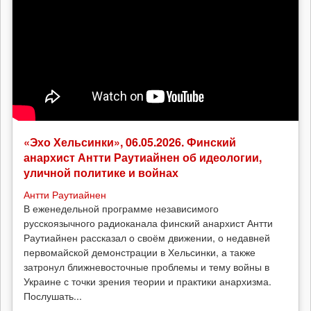
«Эхо Хельсинки», 06.05.2026. Финский
анархист Антти Раутиайнен об идеологии,
уличной политике и войнах
Антти Раутиайнен
В еженедельной программе независимого
русскоязычного радиоканала финский анархист Антти
Раутиайнен рассказал о своём движении, о недавней
первомайской демонстрации в Хельсинки, а также
затронул ближневосточные проблемы и тему войны в
Украине с точки зрения теории и практики анархизма.
Послушать...