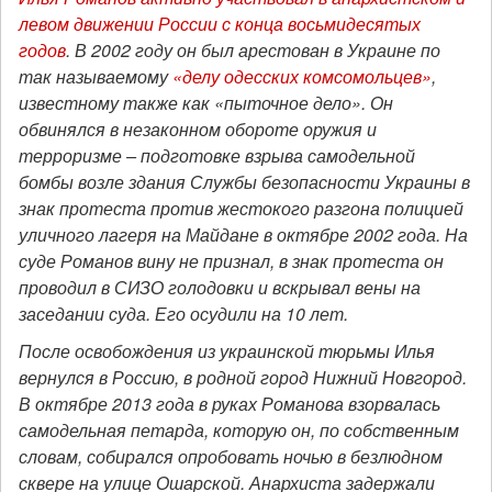
левом движении России с конца восьмидесятых
годов
. В 2002 году он был арестован в Украине по
так называемому
«делу одесских комсомольцев»
,
известному также как «пыточное дело». Он
обвинялся в незаконном обороте оружия и
терроризме – подготовке взрыва самодельной
бомбы возле здания Службы безопасности Украины в
знак протеста против жестокого разгона полицией
уличного лагеря на Майдане в октябре 2002 года. На
суде Романов вину не признал, в знак протеста он
проводил в СИЗО голодовки и вскрывал вены на
заседании суда. Его осудили на 10 лет.
После освобождения из украинской тюрьмы Илья
вернулся в Россию, в родной город Нижний Новгород.
В октябре 2013 года в руках Романова взорвалась
самодельная петарда, которую он, по собственным
словам, собирался опробовать ночью в безлюдном
сквере на улице Ошарской.
Анархиста задержали