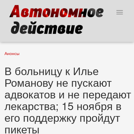
Перейти
к
Toggle
основному
navigat
содержанию
Анонсы
В больницу к Илье
Романову не пускают
адвокатов и не передают
лекарства; 15 ноября в
его поддержку пройдут
пикеты