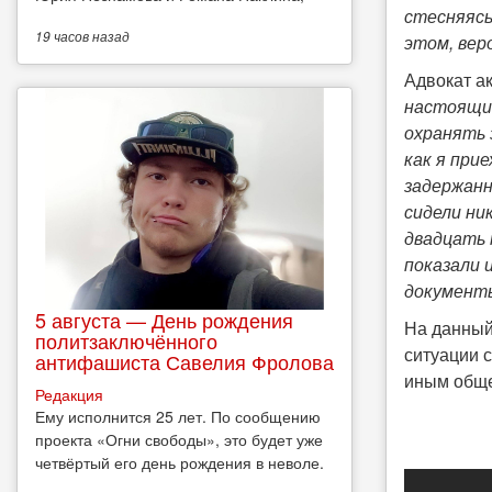
стесняясь
19 часов
назад
этом, вер
Адвокат а
настоящий
охранять 
как я при
задержанн
сидели ни
двадцать 
показали 
документы
5 августа — День рождения
На данный
политзаключённого
ситуации 
антифашиста Савелия Фролова
иным обще
Редакция
Ему исполнится 25 лет. По сообщению
проекта «Огни свободы», это будет уже
четвёртый его день рождения в неволе.