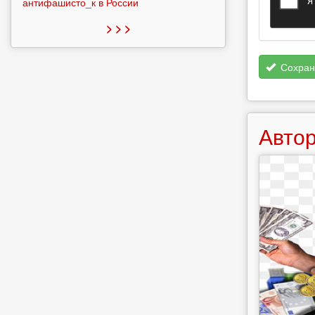
антифашисто_к в России
> > >
Сохран
Автор