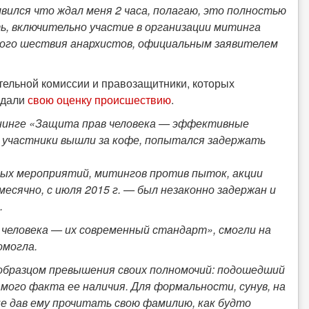
лвился что ждал меня 2 часа, полагаю, это полностью
ь, включительно участие в организации митинга
кого шествия анархистов, официальным заявителем
ельной комиссии и правозащитники, которых
и дали
свою оценку происшествию
.
нинге «Защита прав человека — эффективные
а участники вышли за кофе, попытался задержать
вых мероприятий, митингов против пыток, акции
сячно, с июля 2015 г. — был незаконно задержан и
.
 человека — их современный стандарт», смогли на
омогла.
образцом превышения своих полномочий: подошедший
мого факта ее наличия. Для формальности, сунув, на
не дав ему прочитать свою фамилию, как будто