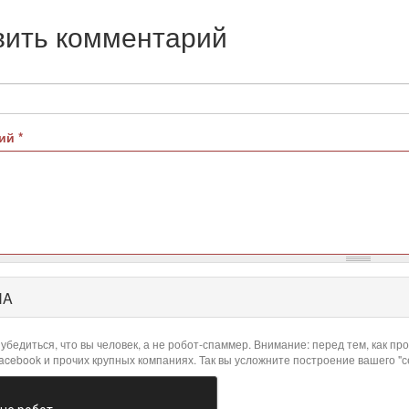
вить комментарий
рий
*
HA
убедиться, что вы человек, а не робот-спаммер. Внимание: перед тем, как 
Facebook и прочих крупных компаниях. Так вы усложните построение вашего "