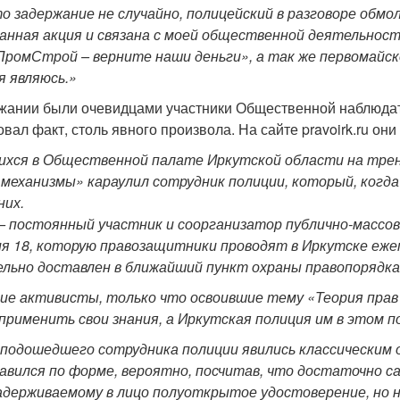
то задержание не случайно, полицейский в разговоре обмо
анная акция и связана с моей общественной деятельност
ромСтрой – верните наши деньги», а так же первомайс
я являюсь.»
жании были очевидцами участники Общественной наблюдат
вал факт, столь явного произвола. На сайте pravoirk.ru он
ихся в Общественной палате Иркутской области на тре
 механизмы» караулил сотрудник полиции, который, когд
них.
— постоянный участник и соорганизатор публично-массо
 18, которую правозащитники проводят в Иркутске ежеме
льно доставлен в ближайший пункт охраны правопорядка
ие активисты, только что освоившие тему «Теория прав
применить свои знания, а Иркутская полиция им в этом п
подошедшего сотрудника полиции явились классическим 
авился по форме, вероятно, посчитав, что достаточно са
задерживаемому в лицо полуоткрытое удостоверение, но 