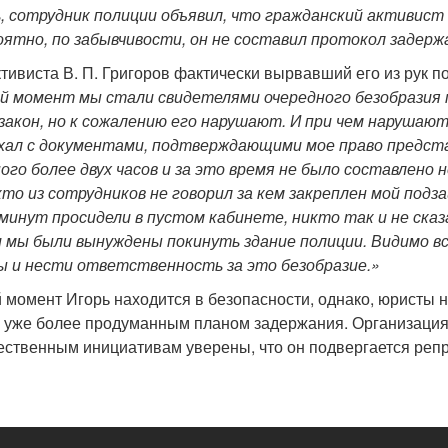
, сотрудник полиции объявил, что гражданский активист 
оятно, по забывчивости, он не составил протокол задерж
ктивиста В. П. Григоров фактически вырвавший его из рук 
 момент мы стали свидетелями очередного безобразия 
закон, но к сожалению его нарушают. И при чем нарушаю
ехал с документами, подтверждающими мое право предста
ого более двух часов и за это время не было составлено
кто из сотрудников не говорил за кем закреплен мой подз
минут просидели в пустом кабинете, никто так и не сказа
и мы были вынуждены покинуть здание полиции. Видимо 
 и нести ответственность за это безобразие.»
 момент Игорь находится в безопасности, однако, юристы
с уже более продуманным планом задержания. Организация
ственным инициативам уверены, что он подвергается репр