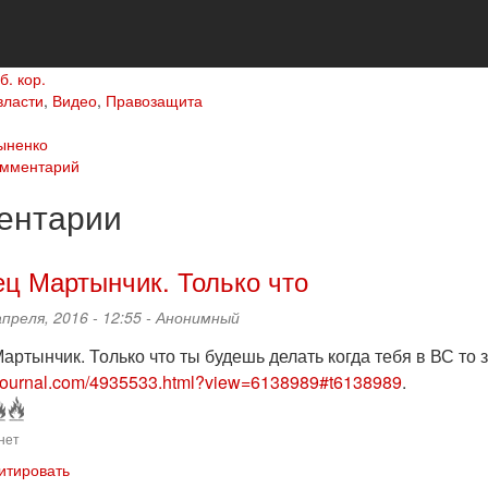
б. кор.
власти
,
Видео
,
Правозащита
ыненко
омментарий
ентарии
ц Мартынчик. Только что
апреля, 2016 - 12:55 -
Анонимный
ртынчик. Только что ты будешь делать когда тебя в ВС то з
vejournal.com/4935533.html?view=6138989#t6138989
.
нет
итировать