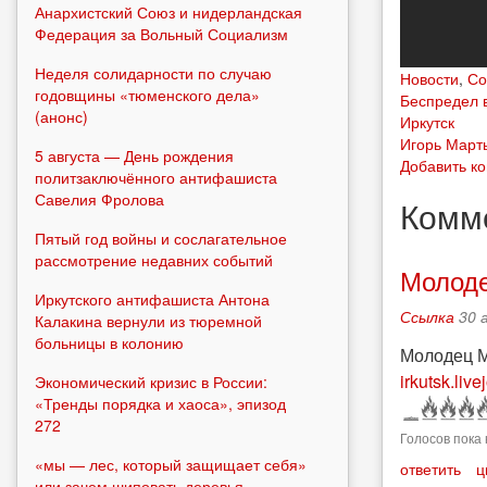
Анархистский Союз и нидерландская
Федерация за Вольный Социализм
Неделя солидарности по случаю
Новости
,
Со
годовщины «тюменского дела»
Беспредел 
(анонс)
Иркутск
Игорь Март
5 августа — День рождения
Добавить к
политзаключённого антифашиста
Савелия Фролова
Комм
Пятый год войны и сослагательное
рассмотрение недавних событий
Молоде
Иркутского антифашиста Антона
Ссылка
30 
Калакина вернули из тюремной
больницы в колонию
Молодец Ма
irkutsk.li
Экономический кризис в России:
«Тренды порядка и хаоса», эпизод
272
Голосов пока 
«мы — лес, который защищает себя»
ответить
ц
или зачем шиповать деревья