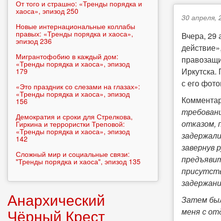
От того и страшно: «Тренды порядка и
хаоса», эпизод 250
30 апреля, 
Новые интернациональные коллабы
правых: «Тренды порядка и хаоса»,
Вчера, 29
эпизод 236
действие»
Мигрантофобию в каждый дом:
правозащи
«Тренды порядка и хаоса», эпизод
Иркутска.
179
с его фот
«Это праздник со слезами на глазах»:
«Тренды порядка и хаоса», эпизод
Комментар
156
требовани
Демократия и сроки для Стрелкова,
отказом, 
Гиркина и террористки Треповой:
«Тренды порядка и хаоса», эпизод
задержали
142
завернув 
Сложный мир и социальные связи:
предъявит
"Тренды порядка и хаоса", эпизод 135
присутств
задержан
Анархический
Затем был
Чёрный Крест
меня с от