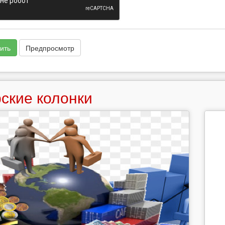
ить
Предпросмотр
ские колонки