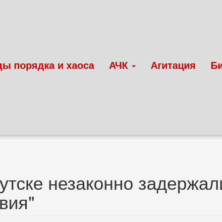
ды порядка и хаоса
АЧК
Агитация
Б
утске незаконно задержал
вия"