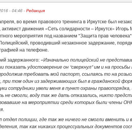
2016 - 04:46 -
Редакция
 апреля, во время правового тренинга в Иркутске был неза
, активист движения «Сеть солидарности – Иркутск» Игорь
тного мероприятия под названием "Защита прав человека"
 Полицейский, проводивший незаконное задержание, порядк
ографией на телефоне.
ий задержанного:
«Изначально полицейский не представи
и показать удостоверение он “сверкнул” им и на просьб
продолжив требовать мой паспорт, ссылаясь то на розыс
, при том один из задерживающих был в гражданской фор
руки сотрудники увели меня в пункт охраны правопорядка,
ь не смогли, воду так же дать отказались, никто предст
овавшие на мероприятии среди которых были члены ОНК
ия.
 отдел полиции, где так же ничего не смогли вменить и 
деления, так как никаких процессуальных документов сос