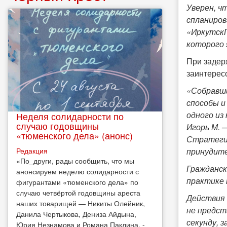
Уверен, ч
спланиров
«ИркутскП
которого 
При задер
заинтересо
«Собравш
способы и
одного из 
Неделя солидарности по
случаю годовщины
Игорь М. 
«тюменского дела» (анонс)
Стратегия
Редакция
принудите
​«По_други, рады сообщить, что мы
Гражданск
анонсируем неделю солидарности с
практике 
фигурантами «тюменского дела» по
случаю четвёртой годовщины ареста
Действия 
наших товарищей — Никиты Олейник,
не предст
Данила Чертыкова, Дениза Айдына,
секунду, 
Юрия Незнамова и Романа Паклина, -