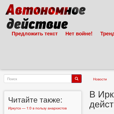
Перейти
к
основному
содержанию
Предложить текст
Нет войне!
Трен
Форма
Новости
поиска
Поиск
В Ирк
Читайте также:
дейст
Иркутск — 1:0 в пользу анархистов