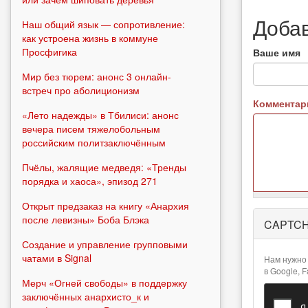
Доба
Наш общий язык — сопротивление:
как устроена жизнь в коммуне
Просфигика
Ваше имя
Мир без тюрем: анонс 3 онлайн-
встреч про аболиционизм
Коммента
«Лето надежды» в Тбилиси: анонс
вечера писем тяжелобольным
российским политзаключённым
Пчёлы, жалящие медведя: «Тренды
порядка и хаоса», эпизод 271
Открыт предзаказ на книгу «Анархия
Более
после левизны» Боба Блэка
CAPTC
подробная
информация
Создание и управление групповыми
о текстовых
чатами в Signal
Нам нужно 
форматах
в Google, 
Мерч «Огней свободы» в поддержку
заключённых анархисто_к и