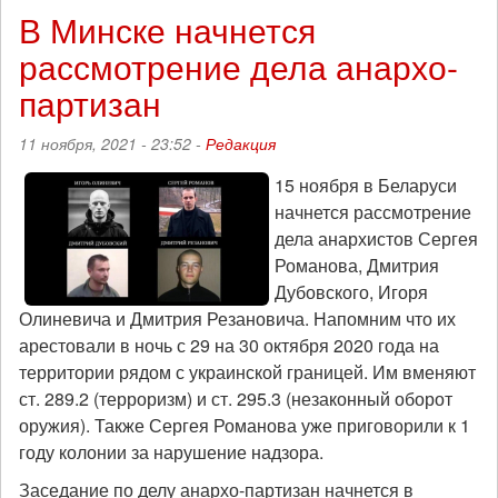
по
В Минске начнется
анархо-
рассмотрение дела анархо-
партизанам
закрыли
партизан
11 ноября, 2021 - 23:52 -
Редакция
15 ноября в Беларуси
начнется рассмотрение
дела анархистов Сергея
Романова, Дмитрия
Дубовского, Игоря
Олиневича и Дмитрия Резановича. Напомним что их
арестовали в ночь с 29 на 30 октября 2020 года на
территории рядом с украинской границей. Им вменяют
ст. 289.2 (терроризм) и ст. 295.3 (незаконный оборот
оружия). Также Сергея Романова уже приговорили к 1
году колонии за нарушение надзора.
Заседание по делу анархо-партизан начнется в