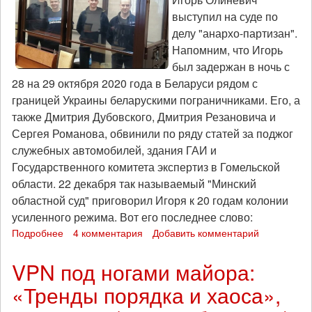
42
выступил на суде по
(19
делу "анархо-партизан".
февраля)
Напомним, что Игорь
был задержан в ночь с
28 на 29 октября 2020 года в Беларуси рядом с
границей Украины беларускими пограничниками. Его, а
также Дмитрия Дубовского, Дмитрия Резановича и
Сергея Романова, обвинили по ряду статей за поджог
служебных автомобилей, здания ГАИ и
Государственного комитета экспертиз в Гомельской
области. 22 декабря так называемый "Минский
областной суд" приговорил Игоря к 20 годам колонии
усиленного режима. Вот его последнее слово:
Подробнее
о
4 комментария
Добавить комментарий
Последнее
слово
VPN под ногами майора:
анархиста
«Тренды порядка и хаоса»,
Игоря
Олиневича