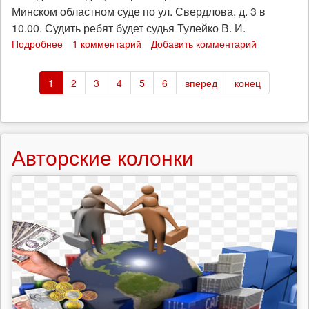
Минском областном суде по ул. Свердлова, д. 3 в
10.00. Судить ребят будет судья Тулейко В. И.
Подробнее
о
1 комментарий
Добавить комментарий
В
Минске
1
2
3
4
5
6
вперед
конец
начнется
рассмотрение
дела
анархо-
партизан
Авторские колонки