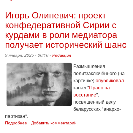
силовики
считают
Игорь Олиневич: проект
любые
конфедеративной Сирии с
группы
АЧК
курдами в роли медиатора
«нежелательной
организацией»
получает исторический шанс
9 января, 2025 - 00:16 -
Редакция
Размышления
политзаключённого (на
картинке)
опубликовал
канал "
Право на
восстание
",
посвященный делу
беларусских "анархо-
партизан".
Подробнее
о
Добавить комментарий
Игорь