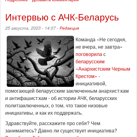
Третья
годовщина
Интервью с АЧК-Беларусь
задержания
беларусских
25 августа, 2023 - 14:07 -
Редакция
анархо-
партизан:
Команда «Не сегодня,
последнее
не вчера, не завтра»
слово
поговорила
с
Сергея
Романова
беларусским
«Анархистским Черным
Крестом»
-
инициативой,
помогающей беларусским заключенным анархист:кам
и антифашист:кам - об истории АЧК, беларусских
политзаключенных, о том, что такое низовые
инициативы, и как их поддержать.
Здравствуйте, расскажите про себя? Чем
занимаетесь? Давно ли существует инициатива?