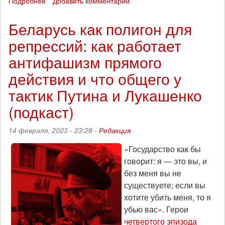
Подробнее
о
Добавить комментарий
Интервью
с
Беларусь как полигон для
АЧК-
репрессий: как работает
Беларусь
антифашизм прямого
действия и что общего у
тактик Путина и Лукашенко
(подкаст)
14 февраля, 2023 - 23:28 -
Редакция
«Государство как бы
говорит: я — это вы, и
без меня вы не
существуете; если вы
хотите убить меня, то я
убью вас». Герои
четвертого эпизода