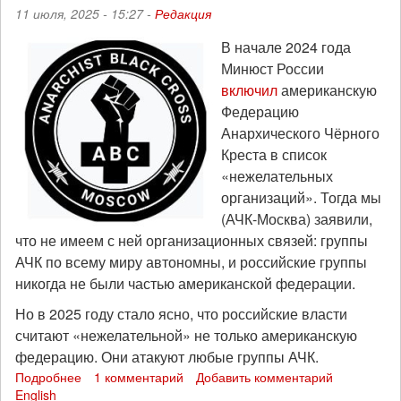
238
11 июля, 2025 - 15:27 -
Редакция
В начале 2024 года
Минюст России
включил
американскую
Федерацию
Анархического Чёрного
Креста в список
«нежелательных
организаций». Тогда мы
(АЧК-Москва) заявили,
что не имеем с ней организационных связей: группы
АЧК по всему миру автономны, и российские группы
никогда не были частью американской федерации.
Но в 2025 году стало ясно, что российские власти
считают «нежелательной» не только американскую
федерацию. Они атакуют любые группы АЧК.
Подробнее
о
1 комментарий
Добавить комментарий
English
Российские