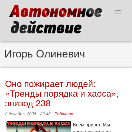
Перейти
к
Toggle
основному
navigat
содержанию
Игорь Олиневич
Оно пожирает людей:
«Тренды порядка и хаоса»,
эпизод 238
2 декабря, 2025 - 22:43 -
Редакция
Всем привет! Мы
продолжаем наш