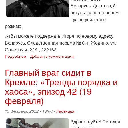
Беларусь. До этого, 8
августа, у него прошел
суд по усилению
режима.
✉️Вы можете поддержать Игоря по новому адресу:
Беларусь, Следственная тюрьма № 8. г. Жодино, ул.
Советская, 22А , 222163
Подробнее
о
Добавить комментарий
Игорь
Олиневич
Главный враг сидит в
этапирован
Кремле: «Тренды порядка и
в
тюрьму
хаоса», эпизод 42 (19
в
Жодино
февраля)
19 февраля, 2022 - 19:08 -
Редакция
Здравствуйте! Сегодня