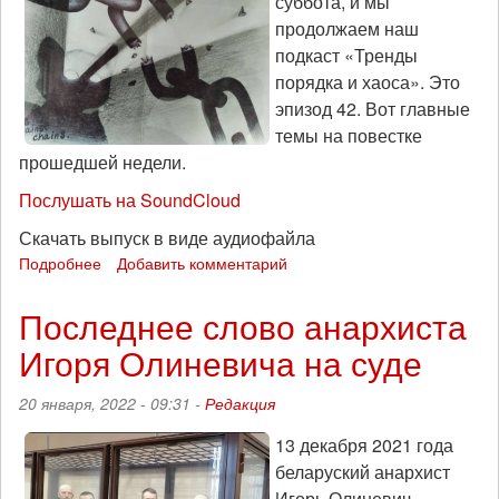
суббота, и мы
продолжаем наш
подкаст «Тренды
порядка и хаоса». Это
эпизод 42. Вот главные
темы на повестке
прошедшей недели.
Послушать на SoundCloud
Скачать выпуск в виде аудиофайла
Подробнее
о
Добавить комментарий
Главный
враг
Последнее слово анархиста
сидит
Игоря Олиневича на суде
в
Кремле:
«Тренды
20 января, 2022 - 09:31 -
Редакция
порядка
и
13 декабря 2021 года
хаоса»,
беларуский анархист
эпизод
Игорь Олиневич