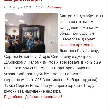
и
21 декабря, 2021 - 23:23 -
Редакция
хаоса»,
эпизод
Завтра, 22 декабря, в 11
35
часов на открытом
(27
декабря
заседании в Минском
2021)
областном суде (ул
Свердлова 3)
будет
оглашен приговор
Дмитрию Резановичу,
Сергею Романову, Игорю Олиневичу и Дмитрию
Дубовскому. Напомним что их арестовали в ночь с 29
на 30 октября 2020 года на территории рядом с
украинской границей. Им вменяют ст. 289.2
(терроризм) и ст. 295.3 (незаконный оборот оружия).
Также Сергея Романова уже приговорили к 1 году
колонии за нарушение надзора.
Подробнее
о
Добавить комментарий
Приговор
анархо-