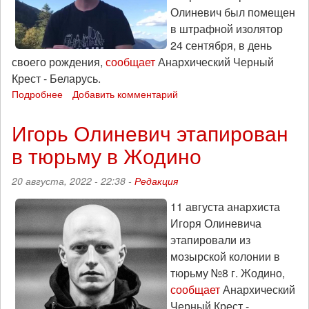
Олиневич был помещен
в штрафной изолятор
24 сентября, в день
своего рождения,
сообщает
Анархический Черный
Крест - Беларусь.
Подробнее
о
Добавить комментарий
Игорь
Олиневич
Игорь Олиневич этапирован
уже
в тюрьму в Жодино
несколько
дней
держит
20 августа, 2022 - 22:38 -
Редакция
голодовку
в
11 августа анархиста
тюрьме
Игоря Олиневича
этапировали из
мозырской колонии в
тюрьму №8 г. Жодино,
сообщает
Анархический
Черный Крест -