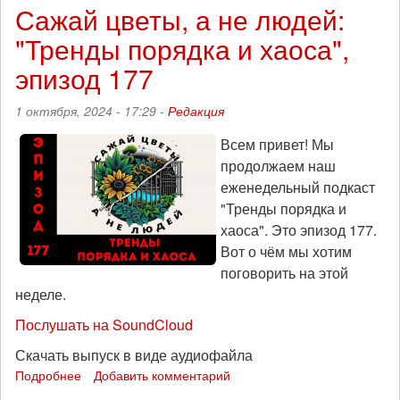
Олиневич:
Сажай цветы, а не людей:
проект
"Тренды порядка и хаоса",
конфедеративной
Сирии
эпизод 177
с
курдами
1 октября, 2024 - 17:29 -
Редакция
в
роли
Всем привет! Мы
медиатора
продолжаем наш
получает
исторический
еженедельный подкаст
шанс
"Тренды порядка и
хаоса". Это эпизод 177.
Вот о чём мы хотим
поговорить на этой
неделе.
Послушать на SoundCloud
Скачать выпуск в виде аудиофайла
Подробнее
о
Добавить комментарий
Сажай