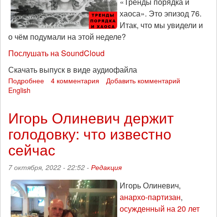
«Тренды порядка и
тактик
хаоса». Это эпизод 76.
Путина
Итак, что мы увидели и
и
Лукашенко
о чём подумали на этой неделе?
(подкаст)
Послушать на SoundCloud
Скачать выпуск в виде аудиофайла
Подробнее
о
4 комментария
Добавить комментарий
English
Дрон-
камикадзе:
«Тренды
Игорь Олиневич держит
порядка
голодовку: что известно
и
хаоса»,
сейчас
эпизод
76
7 октября, 2022 - 22:52 -
Редакция
(16
октября)
Игорь Олиневич,
анархо-партизан
,
осужденный на 20 лет