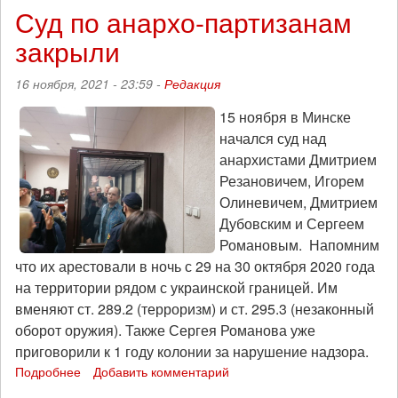
больше
Суд по анархо-партизанам
шкаф,
закрыли
тем
громче
падает:
16 ноября, 2021 - 23:59 -
Редакция
«Тренды
порядка
15 ноября в Минске
и
начался суд над
хаоса»,
анархистами Дмитрием
эпизод
Резановичем, Игорем
34
Олиневичем, Дмитрием
(19
декабря
Дубовским и Сергеем
2021)
Романовым. Напомним
что их арестовали в ночь с 29 на 30 октября 2020 года
на территории рядом с украинской границей. Им
вменяют ст. 289.2 (терроризм) и ст. 295.3 (незаконный
оборот оружия). Также Сергея Романова уже
приговорили к 1 году колонии за нарушение надзора.
Подробнее
о
Добавить комментарий
Суд