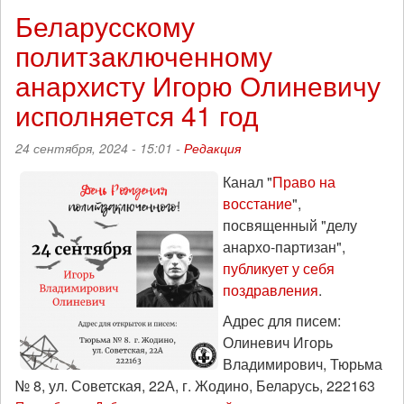
цветы,
Беларусскому
а
политзаключенному
не
людей:
анархисту Игорю Олиневичу
"Тренды
порядка
исполняется 41 год
и
хаоса",
24 сентября, 2024 - 15:01 -
Редакция
эпизод
177
Канал "
Право на
восстание
",
посвященный "делу
анархо-партизан",
публикует у себя
поздравления
.
Адрес для писем:
Олиневич Игорь
Владимирович, Тюрьма
№ 8, ул. Советская, 22А, г. Жодино, Беларусь, 222163