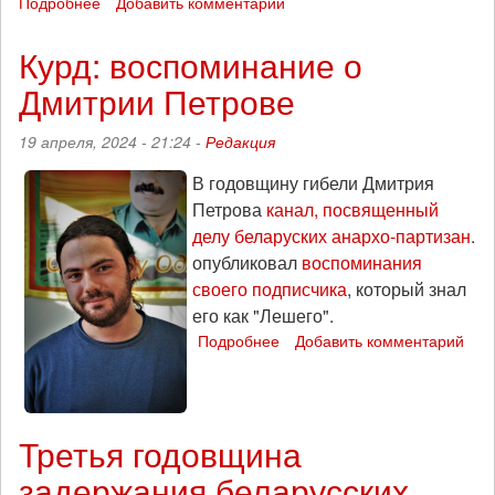
Подробнее
о
Добавить комментарий
Беларусскому
политзаключенному
Курд: воспоминание о
анархисту
Дмитрии Петрове
Игорю
Олиневичу
исполняется
19 апреля, 2024 - 21:24 -
Редакция
41
год
В годовщину гибели Дмитрия
Петрова
канал, посвященный
делу беларуских анархо-партизан
.
опубликовал
воспоминания
своего подписчика
, который знал
его как "Лешего".
Подробнее
о
Добавить комментарий
Курд:
воспоминание
о
Дмитрии
Третья годовщина
Петрове
задержания беларусских