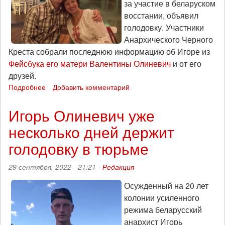
за участие в беларуском
восстании, объявил
голодовку. Участники
Анархического Черного
Креста собрали последнюю информацию об Игоре из
Фейсбука его матери Валентины Олиневич
и от его
друзей.
Подробнее
о
Добавить комментарий
Игорь
Олиневич
Игорь Олиневич уже
держит
несколько дней держит
голодовку:
что
голодовку в тюрьме
известно
сейчас
29 сентября, 2022 - 21:21 -
Редакция
Осужденный на 20 лет
колонии усиленного
режима беларусский
анархист Игорь