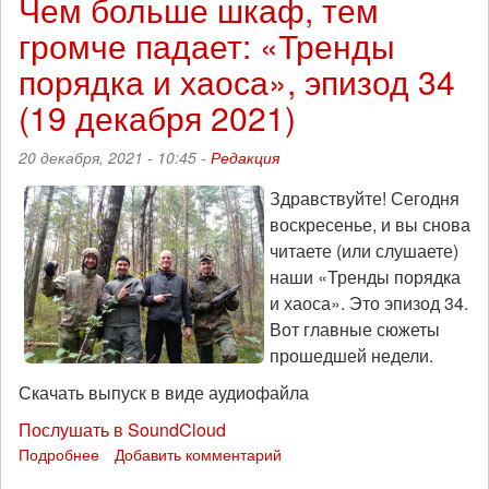
Чем больше шкаф, тем
партизанам
громче падает: «Тренды
будет
оглашен
порядка и хаоса», эпизод 34
22
декабря
(19 декабря 2021)
20 декабря, 2021 - 10:45 -
Редакция
Здравствуйте! Сегодня
воскресенье, и вы снова
читаете (или слушаете)
наши «Тренды порядка
и хаоса». Это эпизод 34.
Вот главные сюжеты
прошедшей недели.
Скачать выпуск в виде аудиофайла
Послушать в SoundCloud
Подробнее
о
Добавить комментарий
Чем