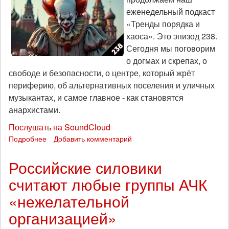
еженедельный подкаст
«Тренды порядка и
хаоса». Это эпизод 238.
Сегодня мы поговорим
о догмах и скрепах, о
свободе и безопасности, о центре, который жрёт
периферию, об альтернативных поселения и уличных
музыкантах, и самое главное - как становятся
анархистами.
Послушать на SoundCloud
Подробнее
о
Добавить комментарий
Оно
пожирает
Российские силовики
людей:
считают любые группы АЧК
«Тренды
порядка
«нежелательной
и
хаоса»,
организацией»
эпизод