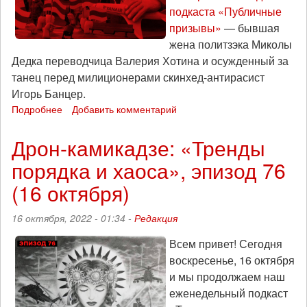
подкаста «Публичные
призывы»
— бывшая
жена политзэка Миколы
Дедка переводчица Валерия Хотина и осужденный за
танец перед милиционерами скинхед-антирасист
Игорь Банцер.
Подробнее
о
Добавить комментарий
Беларусь
как
Дрон-камикадзе: «Тренды
полигон
порядка и хаоса», эпизод 76
для
репрессий:
(16 октября)
как
работает
16 октября, 2022 - 01:34 -
Редакция
антифашизм
прямого
Всем привет! Сегодня
действия
воскресенье, 16 октября
и
что
и мы продолжаем наш
общего
еженедельный подкаст
у