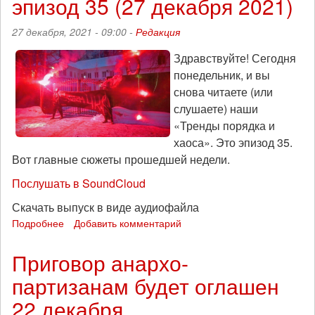
эпизод 35 (27 декабря 2021)
на
суде
27 декабря, 2021 - 09:00 -
Редакция
Здравствуйте! Сегодня
понедельник, и вы
снова читаете (или
слушаете) наши
«Тренды порядка и
хаоса». Это эпизод 35.
Вот главные сюжеты прошедшей недели.
Послушать в SoundCloud
Скачать выпуск в виде аудиофайла
Подробнее
о
Добавить комментарий
VPN
под
Приговор анархо-
ногами
партизанам будет оглашен
майора:
«Тренды
22 декабря
порядка