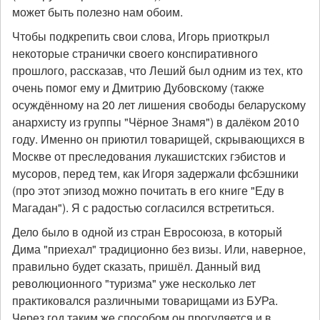
может быть полезно нам обоим.
Чтобы подкрепить свои слова, Игорь приоткрыл
некоторые странички своего конспиративного
прошлого, рассказав, что Леший был одним из тех, кто
очень помог ему и Дмитрию Дубовскому (также
осуждённому на 20 лет лишения свободы беларускому
анархисту из группы "Чёрное Знамя") в далёком 2010
году. Именно он приютил товарищей, скрывающихся в
Москве от преследования лукашистских гэбистов и
мусоров, перед тем, как Игоря задержали фсбэшники
(про этот эпизод можно почитать в его книге "Еду в
Магадан"). Я с радостью согласился встретиться.
Дело было в одной из стран Евросоюза, в который
Дима "приехал" традиционно без визы. Или, наверное,
правильно будет сказать, пришёл. Данный вид
революционного "туризма" уже несколько лет
практиковался различными товарищами из БУРа.
Через год таким же способом он прогуляется и в