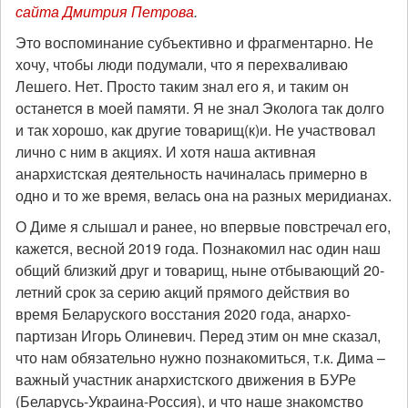
сайта Дмитрия Петрова
.
Это воспоминание субъективно и фрагментарно. Не
хочу, чтобы люди подумали, что я перехваливаю
Лешего. Нет. Просто таким знал его я, и таким он
останется в моей памяти. Я не знал Эколога так долго
и так хорошо, как другие товарищ(к)и. Не участвовал
лично с ним в акциях. И хотя наша активная
анархистская деятельность начиналась примерно в
одно и то же время, велась она на разных меридианах.
О Диме я слышал и ранее, но впервые повстречал его,
кажется, весной 2019 года. Познакомил нас один наш
общий близкий друг и товарищ, ныне отбывающий 20-
летний срок за серию акций прямого действия во
время Беларуского восстания 2020 года, анархо-
партизан Игорь Олиневич. Перед этим он мне сказал,
что нам обязательно нужно познакомиться, т.к. Дима –
важный участник анархистского движения в БУРе
(Беларусь-Украина-Россия), и что наше знакомство