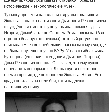
где ему приходилось бывать, старался посещать
исторические и этнологические музеи.
Тут могу провести параллели с другим товарищем
Эколога – анархо-партизаном Дмитрием Резановичем
(осуждённым вместе с уже упоминавшимися здесь
Игорем, Димой, а также Сергеем Романовым на 18 лет
строгого беларуского режима), который регулярно
присылал мне свои небольшие рассказы о музеях, где
он бывал, путешествуя по БУРу. Узнав о гибели Фила
Кузнецова (еще один псевдоним Дмитрия Петрова),
Дима Резанович опешил. Он сказал, что ему нужно
переварить информацию. Лишь спустя некоторое
время спросил, где похоронили Эколога. Нигде. Его
крада осталась на поле боя, как и надлежит
настоящему воину.