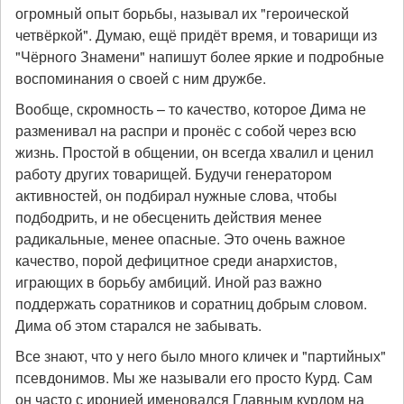
огромный опыт борьбы, называл их "героической
четвёркой". Думаю, ещё придёт время, и товарищи из
"Чёрного Знамени" напишут более яркие и подробные
воспоминания о своей с ним дружбе.
Вообще, скромность – то качество, которое Дима не
разменивал на распри и пронёс с собой через всю
жизнь. Простой в общении, он всегда хвалил и ценил
работу других товарищей. Будучи генератором
активностей, он подбирал нужные слова, чтобы
подбодрить, и не обесценить действия менее
радикальные, менее опасные. Это очень важное
качество, порой дефицитное среди анархистов,
играющих в борьбу амбиций. Иной раз важно
поддержать соратников и соратниц добрым словом.
Дима об этом старался не забывать.
Все знают, что у него было много кличек и "партийных"
псевдонимов. Мы же называли его просто Курд. Сам
он часто с иронией именовался Главным курдом на