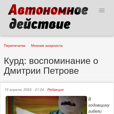
Перейти
к
Toggle
основному
navigat
содержанию
Перепечатки
Мнение анархиста
Курд: воспоминание о
Дмитрии Петрове
19 апреля, 2024 - 21:24 -
Редакция
В
годовщину
гибели