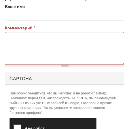
Ваше имя
Комментарий
*
CAPTCHA
Более
подробная
информация
Нам нужно убедиться, что вы человек, а не робот-спаммер.
о
Внимание: перед тем, как проходить CAPTCHA, мы рекомендуем
текстовых
выйти из ваших учетных записей в Google, Facebook и прочих
крупных компаниях. Так вы усложните построение вашего
форматах
"сетевого профиля".