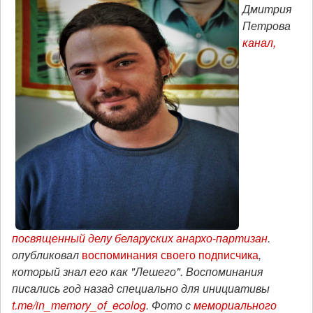
Дмитрия
Петрова
канал,
посвященный делу беларуских анархо-партизан
.
опубликовал
воспоминания своего подписчика
,
который знал его как "Лешего". Воспоминания
писались год назад специально для инициативы
t.me/in_memory_of_ecolog
.
Фото с
мемориального