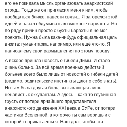
его не покидала мысль организовать анархистский
отряд... Тогда же он пригласил меня к ним, чтобы
пообщаться ближе, навести связи... Я загорелся этой
идеей и начал обдумывать возможные варианты. Но
по ряду причин просто с бухты барахты я не мог
поехать. Нужна была кака-нибудь официальная цель
визита: гуманитарка, например, или ещё что-то. Я
написал ему свои размышления по этому поводу.
А вскоре пришла новость о гибели Димы. И стало
очень больно. За всё время военных действий
больнее всего было лишь от новостей о гибели детей
(видимо, родительские инстинкты дают о себе знать).
Но там была другая боль, вызывающая лишь
ненависть к оккупантам. А здесь – какя-то глубинная
грусть от потери ярчайшего представителя
анархистского движения XXI века в БУРе, от потери
частички Вселенной, в которую ты сам веришь и с
которой соприкасаешься. Наш долг, чтобы эта