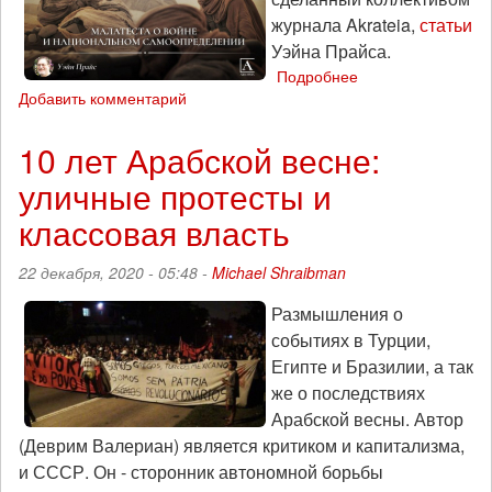
журнала Akrateia,
статьи
Уэйна Прайса.
Подробнее
о
Добавить комментарий
Уэйн
Прайс:
«Малатеста
10 лет Арабской весне:
о
уличные протесты и
войне
и
классовая власть
национальном
самоопределении
22 декабря, 2020 - 05:48 -
Michael Shraibman
Размышления о
событиях в Турции,
Египте и Бразилии, а так
же о последствиях
Арабской весны. Автор
(Деврим Валериан) является критиком и капитализма,
и СССР. Он - сторонник автономной борьбы