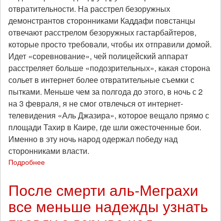
отвратительности. На расстрел безоружных
демонстрантов сторонниками Каддафи повстанцы
отвечают расстрелом безоружных гастарбайтеров,
которые просто требовали, чтобы их отправили домой.
Идет «соревнование», чей полицейский аппарат
расстреляет больше «подозрительных», какая сторона
сольет в интернет более отвратительные съемки с
пытками. Меньше чем за полгода до этого, в ночь с 2
на 3 февраля, я не смог отвлечься от интернет-
телевидения «Аль Джазира», которое вещало прямо с
площади Тахир в Каире, где шли ожесточенные бои.
Именно в эту ночь народ одержал победу над
сторонниками власти.
Подробнее
о
От
буржуйской
После смерти аль-Меграхи
революции
все меньше надежды узнать
к
буржуйской