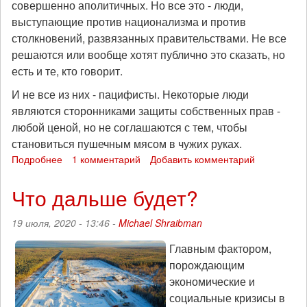
совершенно аполитичных. Но все это - люди,
выступающие против национализма и против
столкновений, развязанных правительствами. Не все
решаются или вообще хотят публично это сказать, но
есть и те, кто говорит.
И не все из них - пацифисты. Некоторые люди
являются сторонниками защиты собственных прав -
любой ценой, но не соглашаются с тем, чтобы
становиться пушечным мясом в чужих руках.
Подробнее
о
1 комментарий
Добавить комментарий
Быть
против
Что дальше будет?
войны:
Армения
19 июля, 2020 - 13:46 -
Michael Shraibman
и
Азербайджан
Главным фактором,
порождающим
экономические и
социальные кризисы в