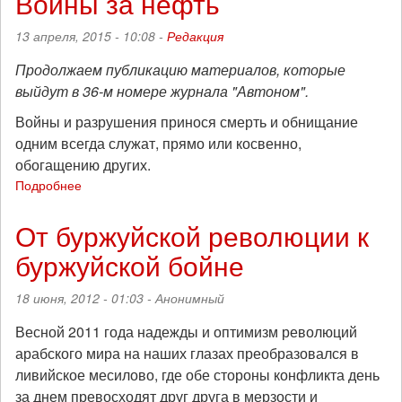
Войны за нефть
революции
проваливаются?
13 апреля, 2015 - 10:08 -
Редакция
Продолжаем публикацию материалов, которые
выйдут в 36-м номере журнала "Автоном".
Войны и разрушения принося смерть и обнищание
одним всегда служат, прямо или косвенно,
обогащению других.
Подробнее
о
Войны
за
От буржуйской революции к
нефть
буржуйской бойне
18 июня, 2012 - 01:03 -
Анонимный
Весной 2011 года надежды и оптимизм революций
арабского мира на наших глазах преобразовался в
ливийское месилово, где обе стороны конфликта день
за днем превосходят друг друга в мерзости и