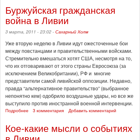
анархистов
Буржуйская гражданская
к
война в Ливии
международной
поддержке
африканских
3 марта, 2011 - 23:02 -
Сахарный Холм
и
ближневосточных
Уже вторую неделю в Ливии идут ожесточенные бои
революций
между повстанцами и правительственными войсками.
Стремительно вмешаться хотят США, несмотря на то,
что их отговаривают от этого страны Евросоюза (за
исключением Великобритании), РФ и многие
представители самой ливийской оппозиции. Недавно,
правда “альтернативное правительство” (выбранное
непонятно кем) одобрило воздушные удары, но все же
выступило против иностранной военной интервенции.
Подробнее
о
3 комментария
Добавить комментарий
Буржуйская
гражданская
Кое-какие мысли о событиях
война
в Ливии
в