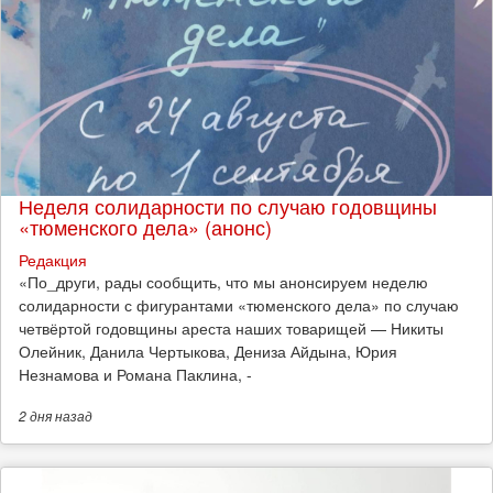
Неделя солидарности по случаю годовщины
«тюменского дела» (анонс)
Редакция
​«По_други, рады сообщить, что мы анонсируем неделю
солидарности с фигурантами «тюменского дела» по случаю
четвёртой годовщины ареста наших товарищей — Никиты
Олейник, Данила Чертыкова, Дениза Айдына, Юрия
Незнамова и Романа Паклина, -
2 дня
назад