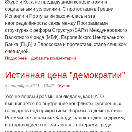
Skype и Ко, а не предыдущими конфликтами и
социальными условиями. С протестами в Греции,
Испании и Португалии закончилась и эта
неопределённость: связь между Программами
структурных реформ Структур (SAPs) Международного
Валютного Фонда (МВФ), Европейского Центрального
Банка (ЕЦБ) и Евросоюза и протестами стала слишком
очевидной.
Подробнее
о
Добавить комментарий
С
глобальным
Истинная цена "демократии"
кризисом
учащаются
2 сентября, 2011 - 10:02 -
Жуков
восстания
и
Уже не первый раз мы наблюдаем, как НАТО
бунты:
вмешивается во внутренние конфликты суверенных
но
государств под прикрытием «борьбы за демократию».
что
за
Режимы, не лояльные Западу, падают один за другим,
этим
и вторгающиеся не считаются с потерями среди
скрывается?
мирного населения и разрушением гражданских