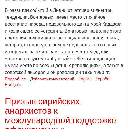
В развитии событий в Ливии отчетливо видны три
тенденции. Во-первых, имеет место стихийное
восстание народа, недовольного диктатурой Каддафи
и желающего ее устранить. Во-вторых, на волне этого
движения поднимаются потенциальная новая элита,
которая, используя народное недовольство в своих
интересах, рассчитывает занять место Каддафи,
«въехав на чужом горбу в рай». Обе эти тенденции
имели место во всех «цветных революциях», а также в
советской либеральной революции 1986-1993 гг.
Подробнее
о
Добавить комментарий
English
Español
Français
О
положении
в
Призыв сирийских
Ливии
анархистов к
и
классовой
международной поддержке
борьбе