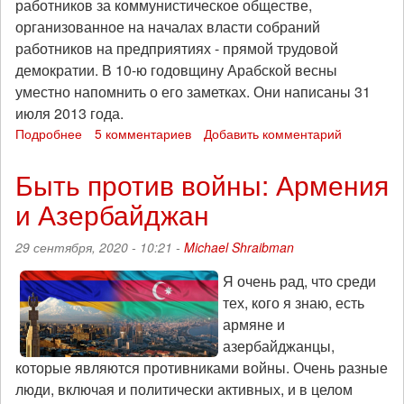
работников за коммунистическое обществе,
организованное на началах власти собраний
работников на предприятиях - прямой трудовой
демократии. В 10-ю годовщину Арабской весны
уместно напомнить о его заметках. Они написаны 31
июля 2013 года.
Подробнее
о
5 комментариев
Добавить комментарий
10
лет
Быть против войны: Армения
Арабской
и Азербайджан
весне:
уличные
протесты
29 сентября, 2020 - 10:21 -
Michael Shraibman
и
классовая
Я очень рад, что среди
власть
тех, кого я знаю, есть
армяне и
азербайджанцы,
которые являются противниками войны. Очень разные
люди, включая и политически активных, и в целом