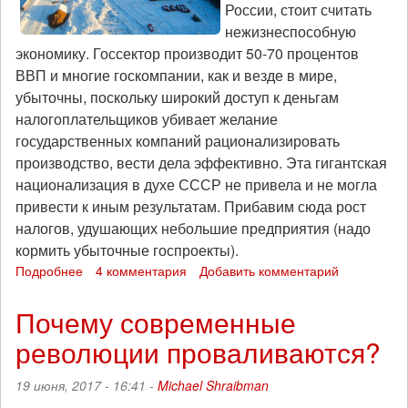
России, стоит считать
нежизнеспособную
экономику. Госсектор производит 50-70 процентов
ВВП и многие госкомпании, как и везде в мире,
убыточны, поскольку широкий доступ к деньгам
налогоплательщиков убивает желание
государственных компаний рационализировать
производство, вести дела эффективно. Эта гигантская
национализация в духе СССР не привела и не могла
привести к иным результатам. Прибавим сюда рост
налогов, удушающих небольшие предприятия (надо
кормить убыточные госпроекты).
Подробнее
о
4 комментария
Добавить комментарий
Что
дальше
Почему современные
будет?
революции проваливаются?
19 июня, 2017 - 16:41 -
Michael Shraibman