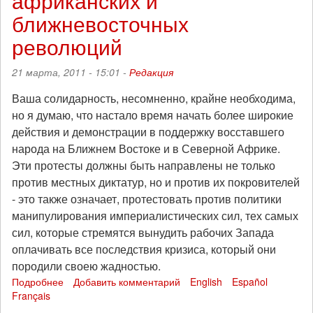
африканских и
ближневосточных
революций
21 марта, 2011 - 15:01 -
Редакция
Ваша солидарность, несомненно, крайне необходима,
но я думаю, что настало время начать более широкие
действия и демонстрации в поддержку восставшего
народа на Ближнем Востоке и в Северной Африке.
Эти протесты должны быть направлены не только
против местных диктатур, но и против их покровителей
- это также означает, протестовать против политики
манипулирования империалистических сил, тех самых
сил, которые стремятся вынудить рабочих Запада
оплачивать все последствия кризиса, который они
породили своею жадностью.
Подробнее
о
Добавить комментарий
English
Español
Français
Призыв
сирийских