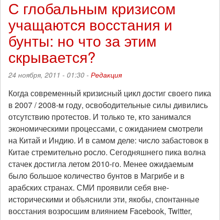
2011
С глобальным кризисом
Мир
учащаются восстания и
пытается
проснуться
бунты: но что за этим
скрывается?
24 ноября, 2011 - 01:30 -
Редакция
Когда современный кризисный цикл достиг своего пика
в 2007 / 2008-м году, освободительные силы дивились
отсутствию протестов. И только те, кто занимался
экономическими процессами, с ожиданием смотрели
на Китай и Индию. И в самом деле: число забастовок в
Китае стремительно росло. Сегодняшнего пика волна
стачек достигла летом 2010-го. Менее ожидаемым
было большое количество бунтов в Магрибе и в
арабских странах. СМИ проявили себя вне-
историческими и объяснили эти, якобы, спонтанные
восстания возросшим влиянием Facebook, Twitter,