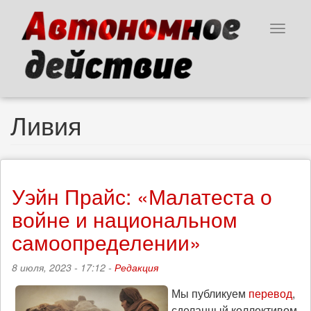
Перейти
к
Toggle
основному
navigat
содержанию
Ливия
Уэйн Прайс: «Малатеста о
войне и национальном
самоопределении»
8 июля, 2023 - 17:12 -
Редакция
Мы публикуем
перевод
,
сделанный коллективом