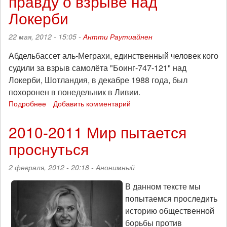
правду о взрыве над
бойне
Локерби
22 мая, 2012 - 15:05 -
Антти Раутиайнен
Абдельбассет аль-Меграхи, единственный человек кого
судили за взрыв самолёта "Боинг-747-121" над
Локерби, Шотландия, в декабре 1988 года, был
похоронен в понедельник в Ливии.
Подробнее
о
Добавить комментарий
После
смерти
2010-2011 Мир пытается
аль-
проснуться
Меграхи
все
меньше
2 февраля, 2012 - 20:18 -
Анонимный
надежды
узнать
В данном тексте мы
правду
попытаемся проследить
о
историю общественной
взрыве
борьбы против
над