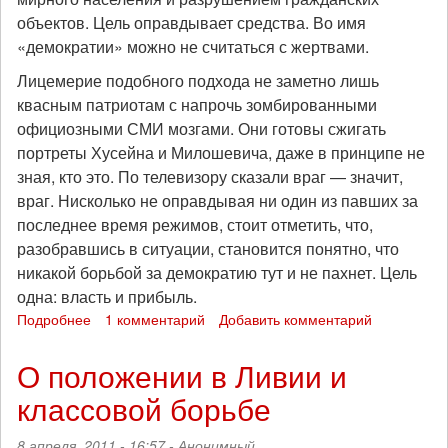
объектов. Цель оправдывает средства. Во имя
«демократии» можно не считаться с жертвами.
Лицемерие подобного подхода не заметно лишь
квасным патриотам с напрочь зомбированными
официозными СМИ мозгами. Они готовы сжигать
портреты Хусейна и Милошевича, даже в принципе не
зная, кто это. По телевизору сказали враг — значит,
враг. Нисколько не оправдывая ни один из павших за
последнее время режимов, стоит отметить, что,
разобравшись в ситуации, становится понятно, что
никакой борьбой за демократию тут и не пахнет. Цель
одна: власть и прибыль.
Подробнее
о
1 комментарий
Добавить комментарий
Истинная
цена
О положении в Ливии и
"демократии"
классовой борьбе
8 апреля, 2011 - 16:57 -
Анонимный