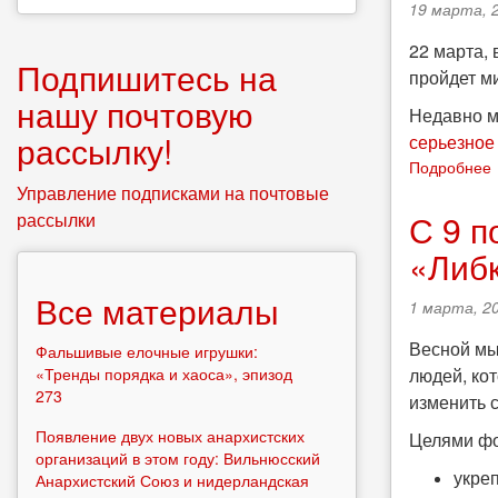
19 марта, 2
22 марта, 
Подпишитесь на
пройдет ми
нашу почтовую
Недавно м
рассылку!
серьезное
Подробнее
Управление подписками на почтовые
С 9 п
рассылки
-
«Либ
Все материалы
1 марта, 20
Весной мы
Фальшивые елочные игрушки:
«Тренды порядка и хаоса», эпизод
людей, ко
273
изменить 
Появление двух новых анархистских
Целями фо
организаций в этом году: Вильнюсский
укре
Анархистский Союз и нидерландская