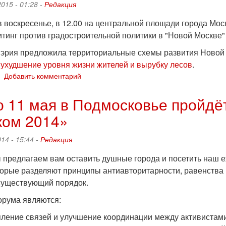
жителей
015 - 01:28 -
Редакция
против
вырубки
в воскресенье, в 12.00 на центральной площади города Мос
леса
тинг против градостроительной политики в "Новой Москве" 
под
эрия предложила территориальные схемы развития Новой 
застройку:
анархисты
 ухудшение уровня жизни жителей и вырубку лесов
.
участвовали
о
Добавить комментарий
22
марта
о 11 мая в Подмосковье пройдё
ком 2014»
митинг
против
вырубки
14 - 15:44 -
Редакция
лесов
на
 предлагаем вам оставить душные города и посетить наш 
территории
торые разделяют принципы антиавторитарности, равенства 
"Новой
существующий порядок.
Москвы"
рума являются:
пление связей и улучшение координации между активистами