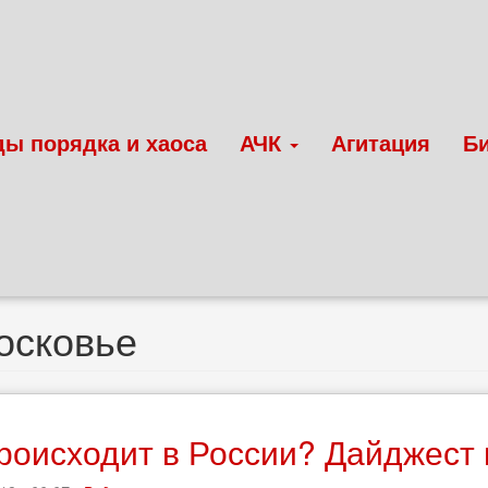
ды порядка и хаоса
АЧК
Агитация
Б
осковье
роисходит в России? Дайджест