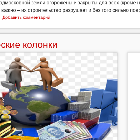
подмосковной земли огорожены и закрыты для всех (кроме н
 важно – их строительство разрушает и без того сильно 
о
Добавить комментарий
Фронт
Освобождения
Земли
ские колонки
уничтожил
коттедж
капиталистов,
разрушающих
природу
Подмосковья