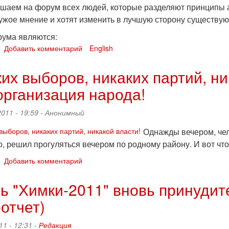
шаем на форум всех людей, которые разделяют принципы а
ужое мнение и хотят изменить в лучшую сторону существу
ума являются:
о
Добавить комментарий
English
Активистский
форум
их выборов, никаких партий, ни
"ЛИБКОМ
рганизация народа!
2013"
2011 - 19:59 -
Анонимный
Однажды вечером, чело
о, решил прогуляться вечером по родному району. И вот чт
о
Добавить комментарий
Никаких
выборов,
ь "Химки-2011" вновь принудит
никаких
отчет)
партий,
никакой
власти!
11 - 12:31 -
Редакция