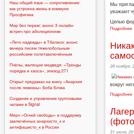
Наш общий язык — сопротивление:
Мы пригла
как устроена жизнь в коммуне
уважают ч
Просфигика
Целью фор
Мир без тюрем: анонс 3 онлайн-
Подробнее
встреч про аболиционизм
Никак
«Лето надежды» в Тбилиси: анонс
вечера писем тяжелобольным
самоо
российским политзаключённым
Пчёлы, жалящие медведя: «Тренды
26 ноября, 
порядка и хаоса», эпизод 271
Открыт предзаказ на книгу «Анархия
вокруг нег
после левизны» Боба Блэка
Подробнее
Создание и управление групповыми
чатами в Signal
Лагер
Мерч «Огней свободы» в поддержку
(фото
заключённых анархисто_к и
антифашисто_к в России
31 июля, 20