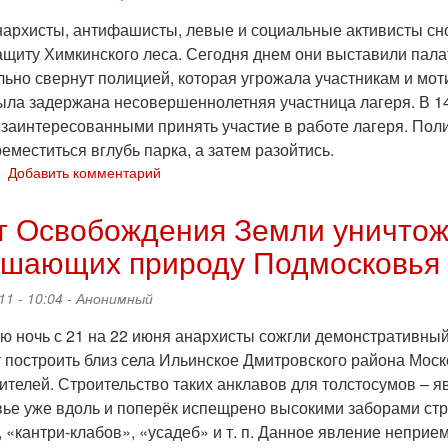
Только
прямая
нархисты, антифашисты, левые и социальные активисты сн
самоорганизация
ащиту Химкинского леса. Сегодня днем они выставили палат
народа!
льно свернут полицией, которая угрожала участникам и мо
ыла задержана несовершеннолетняя участница лагеря. В 14 
 заинтересованными принять участие в работе лагеря. Пол
еместиться вглубь парка, а затем разойтись.
о
Добавить комментарий
Лагерь
"Химки-2011"
 Освобождения Земли уничтожи
вновь
ушающих природу Подмосковья
принудительно
свернут
полицией
11 - 10:04 -
Анонимный
(фотоотчет)
ю ночь с 21 на 22 июня анархисты сожгли демонстративный
 построить близ села Ильинское Дмитровского района Моск
ителей. Строительство таких анклавов для толстосумов – 
ье уже вдоль и поперёк испещрено высокими заборами ст
 «кантри-клабов», «усадеб» и т. п. Данное явление неприе