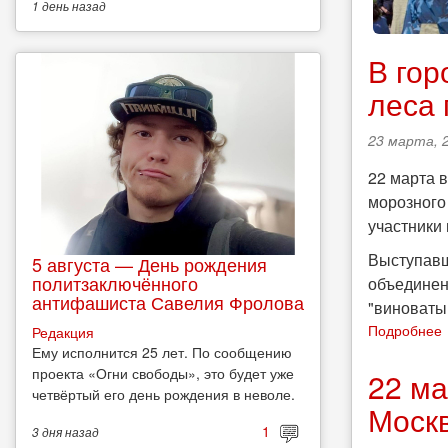
1 день
назад
В гор
леса 
23 марта, 2
22 марта 
морозного 
участники
Выступавш
5 августа — День рождения
политзаключённого
объединен
антифашиста Савелия Фролова
"виноваты
Подробнее
Редакция
Ему исполнится 25 лет. По сообщению
проекта «Огни свободы», это будет уже
22 ма
четвёртый его день рождения в неволе.
Моск
1
3 дня
назад