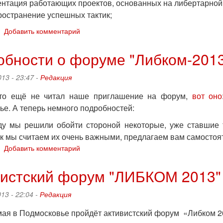
ентация работающих проектов, основанных на либертарной
ространение успешных тактик;
о
Добавить комментарий
С
9
обности о форуме "Либком-201
по
11
013 - 23:47 -
Редакция
мая
в
кто ещё не читал наше приглашение на форум,
вот оно
Подмосковье
ье. А теперь немного подробностей:
пройдёт
активистский
ду мы решили обойти стороной некоторые, уже ставшие 
форум
.к мы считаем их очень важными, предлагаем вам самостоят
«Либком
о
Добавить комментарий
2014»
Подробности
о
вистский форум "ЛИБКОМ 2013"
форуме
"Либком-2013"
13 - 22:04 -
Редакция
 мая в Подмосковье пройдёт активистский форум «Либком 