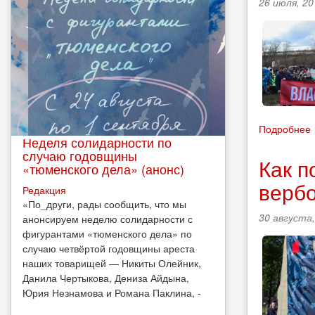
26 июля, 20
Подробнее
Неделя солидарности по
случаю годовщины
Как п
«тюменского дела» (анонс)
вербо
Редакция
​«По_други, рады сообщить, что мы
30 августа,
анонсируем неделю солидарности с
фигурантами «тюменского дела» по
случаю четвёртой годовщины ареста
наших товарищей — Никиты Олейник,
Данила Чертыкова, Дениза Айдына,
Юрия Незнамова и Романа Паклина, -