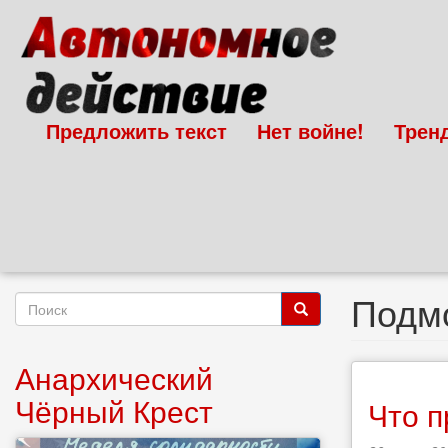
Перейти
к
основному
содержанию
Предложить текст
Нет войне!
Трен
Подм
Форма
поиска
Поиск
Анархический
Чёрный Крест
Что п