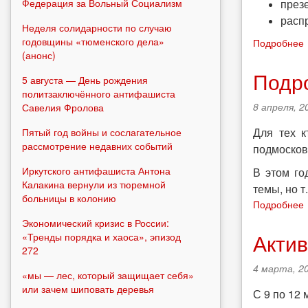
Федерация за Вольный Социализм
през
расп
Неделя солидарности по случаю
годовщины «тюменского дела»
Подробнее
(анонс)
Подр
5 августа — День рождения
политзаключённого антифашиста
8 апреля, 2
Савелия Фролова
Для тех 
Пятый год войны и сослагательное
рассмотрение недавних событий
подмосков
Иркутского антифашиста Антона
В этом го
Калакина вернули из тюремной
темы, но т
больницы в колонию
Подробнее
Экономический кризис в России:
Акти
«Тренды порядка и хаоса», эпизод
272
4 марта, 20
«мы — лес, который защищает себя»
или зачем шиповать деревья
С 9 по 12