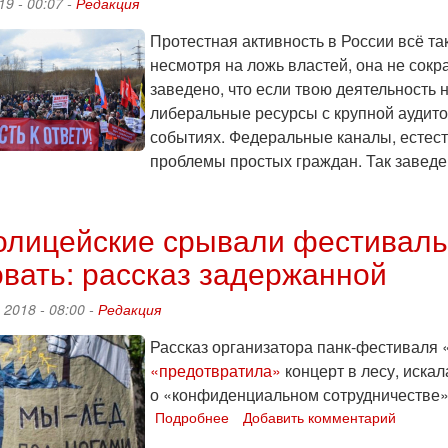
19 - 00:07 -
Редакция
Протестная активность в России всё так
несмотря на ложь властей, она не сокр
заведено, что если твою деятельность 
либеральные ресурсы с крупной аудито
событиях. Федеральные каналы, естест
проблемы простых граждан. Так заведен
о
Что
происходит
олицейские срывали фестиваль
в
вать: рассказ задержанной
России?
Дайджест
последних
 2018 - 08:00 -
Редакция
событий
Рассказ организатора панк-фестиваля 
«предотвратила»
концерт в лесу, искал
о «конфиденциальном сотрудничестве»
Подробнее
о
Добавить комментарий
Как