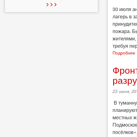
> > >
30 июля а
лагерь в з
принудите
пожара. Б
жителями,
требуя пер
Подробнее
Фронт
разр
23 июня, 20
В туманну
планируют
местных ж
Подмосков
посёлков»,