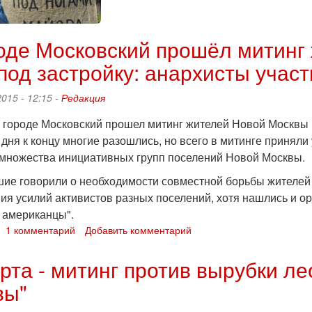
полицейские
срывали
фестиваль
оде Московский прошёл митинг
«Ледокол»
и
под застройку: анархисты учас
пытались
вербовать:
015 - 12:15 -
Редакция
рассказ
задержанной
в городе Московский прошел митинг жителей Новой Москвы 
дня к концу многие разошлись, но всего в митинге приняли 
 множества инициативных групп поселений Новой Москвы.
ие говорили о необходимости совместной борьбы жителей 
ия усилий активистов разных поселений, хотя нашлись и ор
 американцы".
о
1 комментарий
Добавить комментарий
В
городе
рта - митинг против вырубки л
Московский
вы"
прошёл
митинг