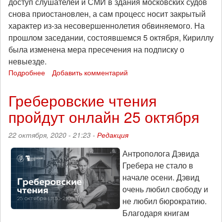
доступ слушателей и СМИ в здания московских судов
снова приостановлен, а сам процесс носит закрытый
характер из-за несовершеннолетия обвиняемого. На
прошлом заседании, состоявшемся 5 октября, Кириллу
была изменена мера пресечения на подписку о
невыезде.
Подробнее
о
Добавить комментарий
Суд
над
Греберовские чтения
Кириллом
пройдут онлайн 25 октября
Кузьминкиным
продолжится
2
22 октября, 2020 - 21:23 -
Редакция
ноября
Антрополога Дэвида
Гребера не стало в
начале осени. Дэвид
очень любил свободу и
не любил бюрократию.
Благодаря книгам