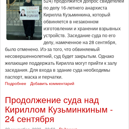
524) продолжится допрос свидетелей
по делу 16-летнего анархиста
Кирилла Кузьминкина, который
обвиняется в незаконном
изготовлении и хранении взрывных
устройств. Заседание суда по его
делу, намеченное на 28 сентября,
было отменено. Из-за того, что обвиняемый
несовершеннолетний, суд будет закрытым. Однако
желающие поддержать Кирилла могут прийти к залу
заседания. Для входа в здание суда необходимы
паспорт, маска и перчатки.
Подробнее
о
Добавить комментарий
Следующее
заседание
Продолжение суда над
по
Кириллом Кузьминкиным -
делу
Кирилла
24 сентября
Кузьминкина
-