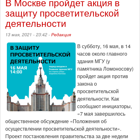
В Москве пройдет акция в
защиту
защиту просветительской
просветительской
деятельности
деятельности
состоялась,
несмотря
13 мая, 2021 - 23:42 -
Редакция
на
провокации
В субботу, 16 мая, в 14
и
часов около главного
задержания
здания МГУ (у
памятника Ломоносову)
пройдет акция против
закона о
просветительской
деятельности. Как
сообщают инициаторы,
«7 мая завершилось
общественное обсуждение «Положения об
осуществлении просветительской деятельности».
Проект постановления правительства за две недели