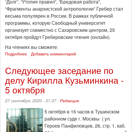
“Долг”, “Утопия правил”, “Бредовая работа”,
“Фрагменты анархистской антропологии” Гребер стал
весьма популярен в России. В рамках публичной
программы, которую Свободный университет
организует совместно с Сахаровским центром, 25
октября пройдут Греберовские чтения (онлайн).
На чтениях вы сможете:
Подробнее
о
Добавить комментарий
Греберовские
чтения
Следующее заседание по
пройдут
делу Кирилла Кузьминкина -
онлайн
25
5 октября
октября
27 сентября, 2020 - 21:37 -
Редакция
5 октября в 16 часов в Тушинском
районном суде г. Москвы ( ул.
Героев Панфиловцев, 26, стр. 1, каб.