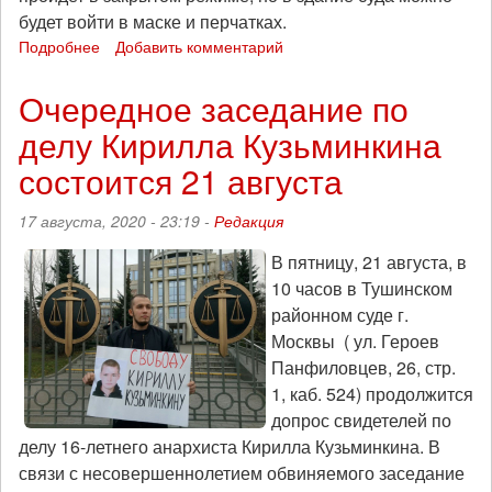
будет войти в маске и перчатках.
Подробнее
о
Добавить комментарий
Следующее
заседание
Очередное заседание по
по
делу Кирилла Кузьминкина
делу
Кирилла
состоится 21 августа
Кузьминкина
состоится
17 августа, 2020 - 23:19 -
Редакция
4
сентября
В пятницу, 21 августа, в
10 часов в Тушинском
районном суде г.
Москвы ( ул. Героев
Панфиловцев, 26, стр.
1, каб. 524) продолжится
допрос свидетелей по
делу 16-летнего анархиста Кирилла Кузьминкина. В
связи с несовершеннолетием обвиняемого заседание