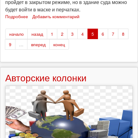
пройдет в закрытом режиме, но в здание суда можно
будет войти в маске и перчатках.
Подробнее
о
Добавить комментарий
Очередное
заседание
начало
назад
1
2
3
4
5
6
7
8
по
делу
9
…
вперед
конец
Кирилла
Кузьминкина
состоится
21
августа
Авторские колонки