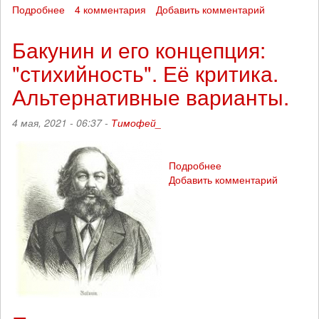
Подробнее
о
4 комментария
Добавить комментарий
Подготовка
профессиональных
Бакунин и его концепция:
революционеров.
"стихийность". Её критика.
Значение
разработки
Альтернативные варианты.
нынешними
анархистами
4 мая, 2021 - 06:37 -
Тимофей_
современной
анархической
теории.
Подробнее
о
Добавить комментарий
Бакунин
и
его
концепция:
"стихийность".
Её
критика.
Альтернативные
варианты.