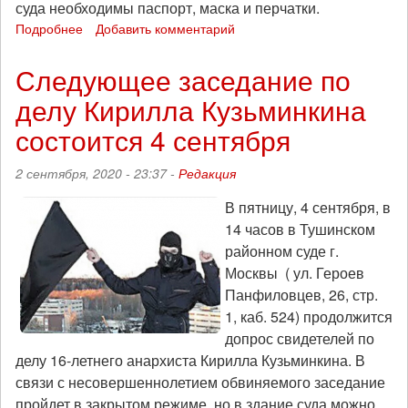
суда необходимы паспорт, маска и перчатки.
Подробнее
о
Добавить комментарий
Суд
над
Следующее заседание по
Кириллом
делу Кирилла Кузьминкина
Кузьминкиным
продолжится
состоится 4 сентября
11
сентября
2 сентября, 2020 - 23:37 -
Редакция
В пятницу, 4 сентября, в
14 часов в Тушинском
районном суде г.
Москвы ( ул. Героев
Панфиловцев, 26, стр.
1, каб. 524) продолжится
допрос свидетелей по
делу 16-летнего анархиста Кирилла Кузьминкина. В
связи с несовершеннолетием обвиняемого заседание
пройдет в закрытом режиме, но в здание суда можно