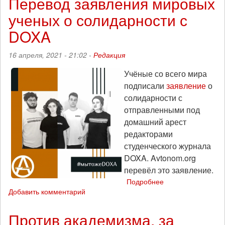
Перевод заявления мировых
ученых о солидарности с
DOXA
16 апреля, 2021 - 21:02 -
Редакция
Учёные со всего мира
подписали
заявление
о
солидарности с
отправленными под
домашний арест
редакторами
студенческого журнала
DOXA. Avtonom.org
перевёл это заявление.
Подробнее
о
Добавить комментарий
Перевод
заявления
мировых
Против академизма, за
ученых