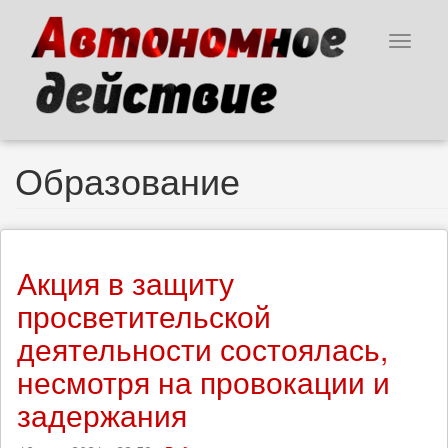
Перейти
к
Toggle
основному
navigat
содержанию
Образование
Акция в защиту
просветительской
деятельности состоялась,
несмотря на провокации и
задержания