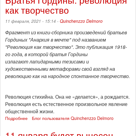
(А.В.
как творчество
Гефен):
освобождение
техники
11 февраля, 2021 - 15:14 -
Quinchenzzo Delmoro
Фрагмент из книги-сборника произведений братьев
Гординых "Анархия в мечте" под названием
"Революция как творчество". Это публикация 1918-
го года, в которой братья Гордины
излагают лапидарными тезисами и
художественными метафорами свой взгляд на
революцию как на народное спонтанное творчество.
Революция стихийна. Она не «делается», а рождается.
Революция есть естественное произвольное явление
общественной жизни.
Подробнее
о
Блог пользователя Quinchenzzo Delmoro
Братья
Гордины:
11 января будет вынесен