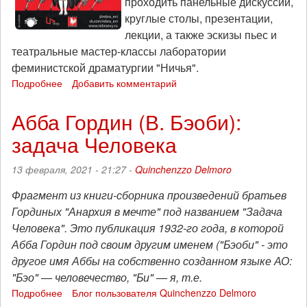
проходить панельные дискуссии,
круглые столы, презентации,
лекции, а также эскизы пьес и
театральные мастер-классы лаборатории
феминистской драматургии "Ничья".
Подробнее
о
Добавить комментарий
В
Санкт-
Абба Гордин (В. Бэоби):
Петербурге
задача Человека
и
Москве
пройдет
13 февраля, 2021 - 21:27 -
Quinchenzzo Delmoro
фестиваль
феминистского
Фрагмент из книги-сборника произведений братьев
искусства
Гординых "Анархия в мечте" под названием
"Задача
Человека". Это публикация 1932-го года, в которой
Абба Гордин под своим другим именем ("Бэоби" - это
другое имя Аббы на собственно созданном языке АО:
"Бэо" — человечество, "Би" — я, т.е.
Подробнее
о
Блог пользователя Quinchenzzo Delmoro
Абба