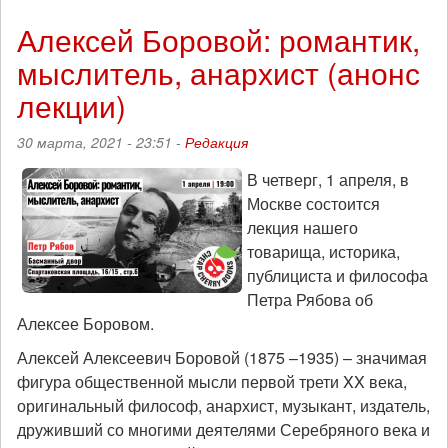
Против
академизма,
Алексей Боровой: романтик,
за
мыслитель, анархист (анонс
телесность
лекции)
30 марта, 2021 - 23:51 -
Редакция
В четверг, 1 апреля, в
Москве состоится
лекция нашего
товарища, историка,
публициста и философа
Петра Рябова об
Алексее Боровом.
Алексей Алексеевич Боровой (1875 –1935) – значимая
фигура общественной мысли первой трети XX века,
оригинальный философ, анархист, музыкант, издатель,
друживший со многими деятелями Серебряного века и