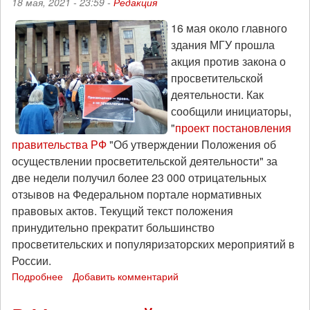
18 мая, 2021 - 23:59 -
Редакция
16 мая около главного
здания МГУ прошла
акция против закона о
просветительской
деятельности. Как
сообщили инициаторы,
"
проект постановления
правительства РФ
"Об утверждении Положения об
осуществлении просветительской деятельности" за
две недели получил более 23 000 отрицательных
отзывов на Федеральном портале нормативных
правовых актов. Текущий текст положения
принудительно прекратит большинство
просветительских и популяризаторских мероприятий в
России.
Подробнее
о
Добавить комментарий
Акция
в