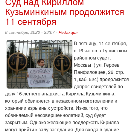
Суд над Кириллом
над
Кузьминкиным продолжится
Кириллом
Кузьминкиным
11 сентября
-
24
8 сентября, 2020 - 23:07 -
Редакция
сентября
В пятницу, 11 сентября,
в 16 часов в Тушинском
районном суде г.
Москвы ( ул. Героев
Панфиловцев, 26, стр.
1, каб. 524) продолжится
допрос свидетелей по
делу 16-летнего анархиста Кирилла Кузьминкина,
который обвиняется в незаконном изготовлении и
хранении взрывных устройств. Из-за того, что
обвиняемый несовершеннолетний, суд будет
закрытым. Однако желающие поддержать Кирилла
могут прийти к залу заседания. Для входа в здание