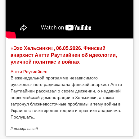
«Эхо Хельсинки», 06.05.2026. Финский
анархист Антти Раутиайнен об идеологии,
уличной политике и войнах
Антти Раутиайнен
В еженедельной программе независимого
русскоязычного радиоканала финский анархист Антти
Раутиайнен рассказал о своём движении, о недавней
первомайской демонстрации в Хельсинки, а также
затронул ближневосточные проблемы и тему войны в
Украине с точки зрения теории и практики анархизма.
Послушать...
2 месяца
назад