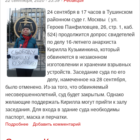
22 сентября, 2020 - 23:59 -
Редакция
5
октября
24 сентября в 17 часов в Тушинском
районном суде г. Москвы ( ул.
Героев Панфиловцев, 26, стр. 1, каб.
524) продолжится допрос свидетелей
по делу 16-летнего анархиста
Кирилла Кузьминкина, который
обвиняется в незаконном
изготовлении и хранении взрывных
устройств. Заседание суда по его
делу, намеченное на 28 сентября,
было отменено. Из-за того, что обвиняемый
несовершеннолетний, суд будет закрытым. Однако
желающие поддержать Кирилла могут прийти к залу
заседания. Для входа в здание суда необходимы
паспорт, маска и перчатки.
Подробнее
о
Добавить комментарий
Продолжение
суда