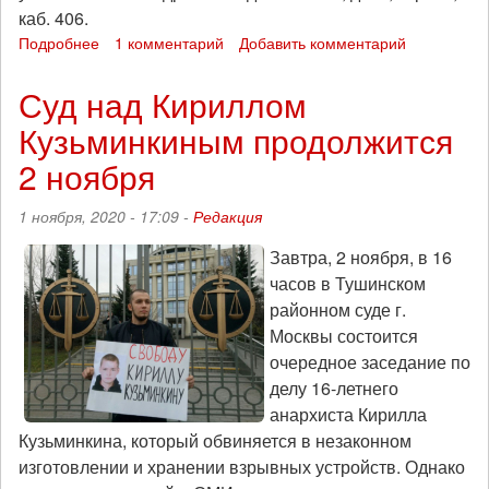
каб. 406.
Подробнее
о
1 комментарий
Добавить комментарий
11
января
Суд над Кириллом
будет
Кузьминкиным продолжится
вынесен
приговор
2 ноября
Азату
Мифтахову
1 ноября, 2020 - 17:09 -
Редакция
Завтра, 2 ноября, в 16
часов в Тушинском
районном суде г.
Москвы состоится
очередное заседание по
делу 16-летнего
анархиста Кирилла
Кузьминкина, который обвиняется в незаконном
изготовлении и хранении взрывных устройств. Однако