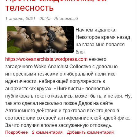
телесность
о
солидарности
с
1 апреля, 2021 - 00:45 -
Анонимный
DOXA
Начнём издалека.
Некоторое время назад
на глаза мне попался
блог
https://wokeanarchists.wordpress.com
некоего
загадочного Woke Anarchist Collective с довольно
интересными тезисами о либеральной политике
идентичности, набирающей популярность в
анархистских кругах. «Нигилисты» полностью
публиковать текст отказались, может быть, и не зря. Ну,
так это сделал несколько позже Дедок на сайте
Автономного действия и трактовал всё это дело в
соответствии со своей антифеминистской идеей-фикс.
За что получил вполне заслуженную отповедь.
Подробнее
о
2 комментария
Добавить комментарий