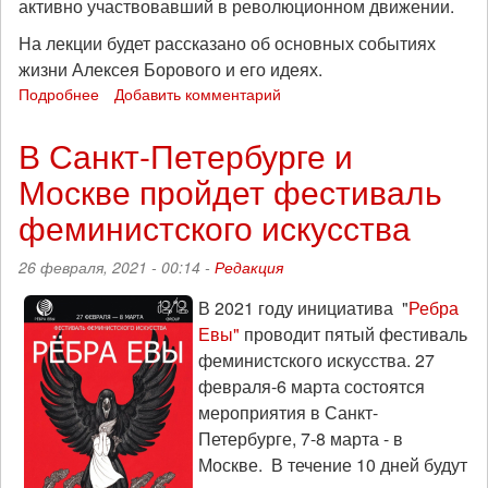
активно участвовавший в революционном движении.
На лекции будет рассказано об основных событиях
жизни Алексея Борового и его идеях.
Подробнее
о
Добавить комментарий
Алексей
Боровой:
В Санкт-Петербурге и
романтик,
Москве пройдет фестиваль
мыслитель,
анархист
феминистского искусства
(анонс
лекции)
26 февраля, 2021 - 00:14 -
Редакция
В 2021 году инициатива "
Ребра
Евы"
проводит пятый фестиваль
феминистского искусства. 27
февраля-6 марта состоятся
мероприятия в Санкт-
Петербурге, 7-8 марта - в
Москве. В течение 10 дней будут