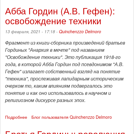
Гордин
Абба Гордин (А.В. Гефен):
(В.
освобождение техники
Бэоби):
задача
Человека
13 февраля, 2021 - 17:18 -
Quinchenzzo Delmoro
Фрагмент из книги-сборника произведений братьев
Гординых "Анархия в мечте" под названием
"Освобождение техники". Это публикация 1918-го
года, в которой Абба Гордин под псевдонимом "А.В.
Гефен" излагает собственный взгляд на понятие
"техника", прослеживая лапидарным историческим
очерком то, каким влияниям подвергалось это
понятие и как оно использовалось в научном и
религиозном дискурсе разных эпох.
Подробнее
о
Блог пользователя Quinchenzzo Delmoro
Абба
Гордин
Братья Гордины: революция