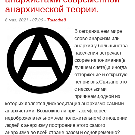
революции"
анархической теории.
6 мая, 2021 - 07:06 -
Тимофей_
В сегодняшнем мире
слово анархизм или
анархия у большинства
населения встречает
скорее непонимание(в
лучшем счете),а иногда
отторжение и открытую
неприязнь.Связано это
с несколькими
причинами,одной из
которых является дискредитация анархизма самими
анархистами. Возможно ли при таком(скорее
недоброжелательном,чем положительном) отношении
людей к анархизму построение этого самого
анархизма во всей стране разом и одновременно?