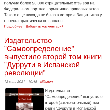
получил более 23 000 отрицательных отзывов на
Федеральном портале нормативно правовых актов.
Такого еще никогда не было в истории! Защитников у
проекта практически не нашлось.
Подробнее
о
Добавить комментарий
В
Москве
Издательство
пройдет
"Самоопределение"
акция
в
выпустило второй том книги
защиту
просветительской
"Дуррути в Испанской
деятельности
революции"
12 мая, 2021 - 10:48 -
sitiazion
Издательство
"Самоопределение" выпустило
второй (заключительный) том
книги "Дуррути в Испанской