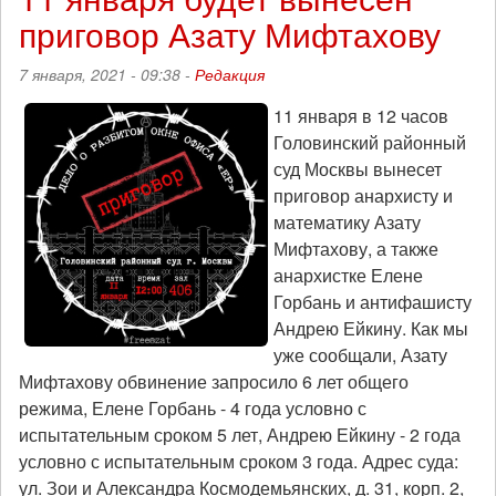
революция
приговор Азату Мифтахову
как
творчество
7 января, 2021 - 09:38 -
Редакция
11 января в 12 часов
Головинский районный
суд Москвы вынесет
приговор анархисту и
математику Азату
Мифтахову, а также
анархистке Елене
Горбань и антифашисту
Андрею Ейкину. Как мы
уже сообщали, Азату
Мифтахову обвинение запросило 6 лет общего
режима, Елене Горбань - 4 года условно с
испытательным сроком 5 лет, Андрею Ейкину - 2 года
условно с испытательным сроком 3 года. Адрес суда:
ул. Зои и Александра Космодемьянских, д. 31, корп. 2,