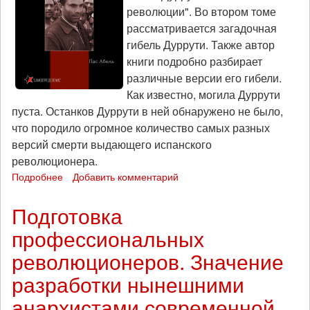
революции". Во втором томе
рассматривается загадочная
гибель Дуррути. Также автор
книги подробно разбирает
различные версии его гибели.
Как известно, могила Дуррути
пуста. Останков Дуррути в ней обнаружено не было,
что породило огромное количество самых разных
версий смерти выдающего испанского
революционера.
Подробнее
о
Добавить комментарий
Издательство
"Самоопределение"
Подготовка
выпустило
профессиональных
второй
том
революционеров. Значение
книги
"Дуррути
разработки нынешними
в
анархистами современной
Испанской