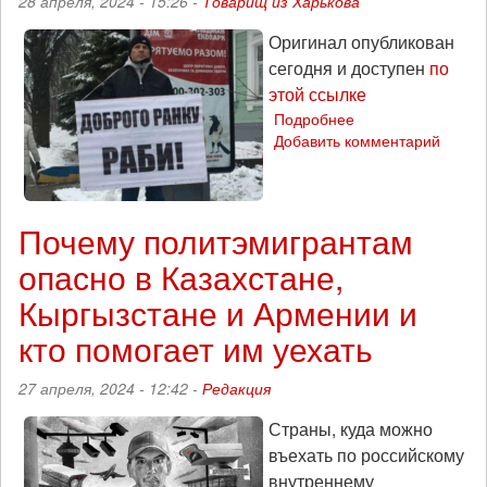
28 апреля, 2024 - 15:26 -
Товарищ из Харькова
Оригинал опубликован
сегодня и доступен
по
этой ссылке
Подробнее
о
Добавить комментарий
Страна
Ухилянтия.
Как
украинские
крепостные
Почему политэмигрантам
бегут
опасно в Казахстане,
за
границу
Кыргызстане и Армении и
во
кто помогает им уехать
время
усиления
отлова
27 апреля, 2024 - 12:42 -
Редакция
людей
Страны, куда можно
въехать по российскому
внутреннему