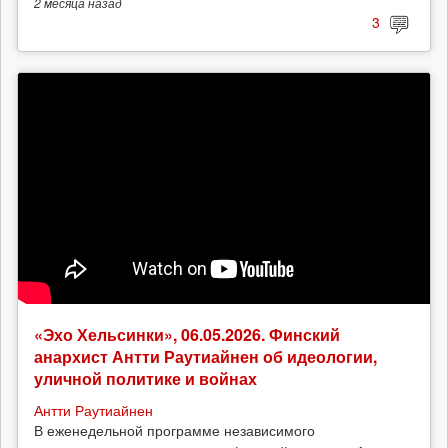
2 месяца
назад
3
«Эхо Хельсинки», 06.05.2026. Финский
анархист Антти Раутиайнен об идеологии,
уличной политике и войнах
Антти Раутиайнен
В еженедельной программе независимого