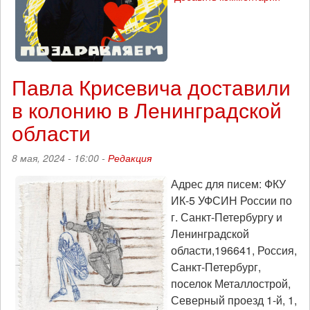
политзаключенных
мая
фигуранту
«тюменского
дела»
Никите
Павла Крисевича доставили
Олейнику
исполнится
в колонию в Ленинградской
29
лет
области
8 мая, 2024 - 16:00 -
Редакция
Адрес для писем: ФКУ
ИК-5 УФСИН России по
г. Санкт-Петербургу и
Ленинградской
области,196641, Россия,
Санкт-Петербург,
поселок Металлострой,
Северный проезд 1-й, 1,