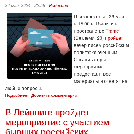
24 мая, 2024 - 22:58 -
Редакция
адвокатов
В воскресенье, 26 мая,
в 15:00 в Тбилиси в
пространстве
Frame
(Бетлеми, 23)
пройдет
вечер писем российским
политзаключенным.
Организаторы
мероприятия
предоставят все
материалы и ответят на
любые вопросы.
Подробнее
о
Добавить комментарий
Вечер
писем
В Лейпциге пройдет
российским
мероприятие с участием
политзаключенным
пройдет
бывших российских
в