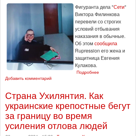
на
Фигуранта дела "
Сети
"
миллион
Виктора Филинкова
перевели со строгих
условий отбывания
наказания в обычные.
Об этом
сообщила
Rupression его жена и
защитница Евгения
Кулакова.
Подробнее
о
Добавить комментарий
Виктора
Филинкова
перевели
Страна Ухилянтия. Как
со
украинские крепостные бегут
строгих
на
за границу во время
обычные
условия
усиления отлова людей
содержания