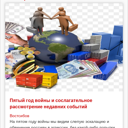
помогает
им
уехать
Пятый год войны и сослагательное
рассмотрение недавних событий
Востсибов
На пятом году войны мы видим слепую эскалацию и
обвинение россиян в агрессии, без какой-либо попытки