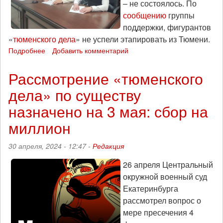
– не состоялось. По
сообщению
группы
поддержки, фигурантов
«
тюменского дела
» не успели этапировать из Тюмени.
Подробнее
о
Добавить комментарий
Первое
слушание
Рассмотрение «тюменского
«тюменского
дела» по существу
дела»
по
назначено на 3 мая: сбор на
существу
перенесено
миллион
30 апреля, 2024 - 12:47 -
Редакция
26 апреля Центральный
окружной военный суд
Екатеринбурга
рассмотрел вопрос о
мере пресечения 4