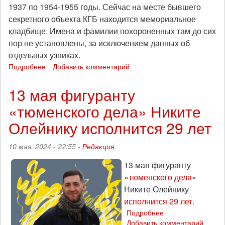
1937 по 1954-1955 годы. Сейчас на месте бывшего
секретного объекта КГБ находится мемориальное
кладбище. Имена и фамилии похороненных там до сих
пор не установлены, за исключением данных об
отдельных узниках.
Подробнее
о
Добавить комментарий
Под
Санкт-
13 мая фигуранту
Петербургом
«тюменского дела» Никите
пройдет
экскурсия
Олейнику исполнится 29 лет
по
местам
10 мая, 2024 - 22:55 -
Редакция
сталинских
репрессий,
13 мая фигуранту
вырученные
«
тюменского дела
»
средства
пойдут
Никите Олейнику
на
исполнится 29 лет
.
поддержку
Подробнее
о
нынешних
Добавить комментарий
13