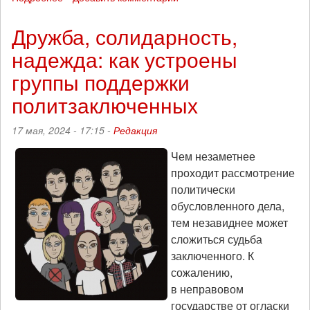
Рассмотрения
«тюменского
Дружба, солидарность,
дела»
надежда: как устроены
по
существу
группы поддержки
перенесено
на
политзаключенных
6-
7
17 мая, 2024 - 17:15 -
Редакция
июня:
продолжается
Чем незаметнее
сбор
проходит рассмотрение
на
политически
оплату
адвокатов
обусловленного дела,
тем незавиднее может
сложиться судьба
заключенного. К
сожалению,
в неправовом
государстве от огласки