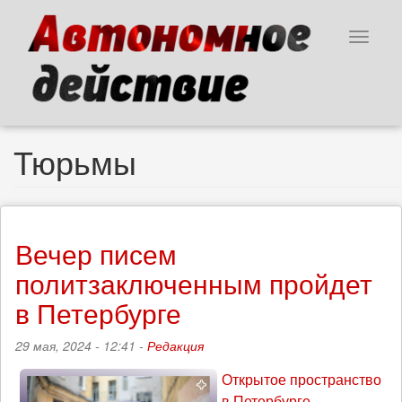
Перейти
к
Toggle
основному
navigat
содержанию
Тюрьмы
Вечер писем
политзаключенным пройдет
в Петербурге
29 мая, 2024 - 12:41 -
Редакция
Открытое пространство
в Петербурге