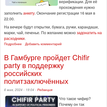
верификации. Для её
прохождения нужно
заполнить
анкету
. Окончание регистрации 16 мая в
22.00.
На вечере будут открытки, бумага, ручки, карандаши,
марки, чай, печенье. По желанию можно
задонатить на
расходники
.
Подробнее
о
Добавить комментарий
Вечер
писем
В Гамбурге пройдет Chifir
вег-
party в поддержку
заключённым
пройдет
российских
в
Москве
политзаключённых
6 мая, 2024 - 19:04 -
Редакция
Что такое чифир?
Почему он так