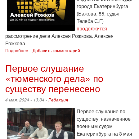
города Екатеринбурга
(Бажова, 85, судья
Телеба С.Г)
продолжится
рассмотрение дела Алексея Рожкова. Алексея
Рожкова.
Подробнее
о
Добавить комментарий
Продолжение
суда
Первое слушание
над
«тюменского дела» по
Алексеем
Рожковым
существу перенесено
и
видео
4 мая, 2024 - 13:34 -
Редакция
о
нем
Первое слушание по
существу, назначенное
военным судом
Екатеринбурга на 3 мая