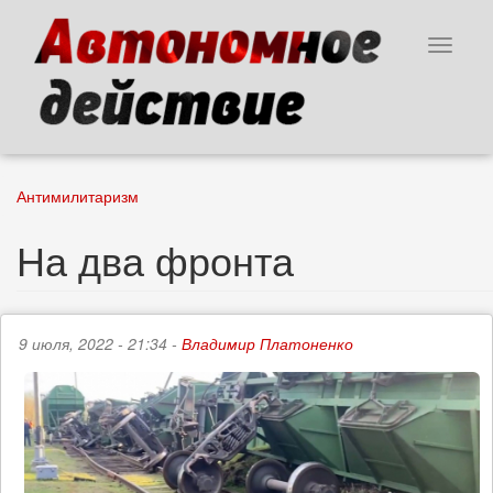
Перейти
к
Toggle
основному
navigat
содержанию
Антимилитаризм
На два фронта
9 июля, 2022 - 21:34 -
Владимир Платоненко