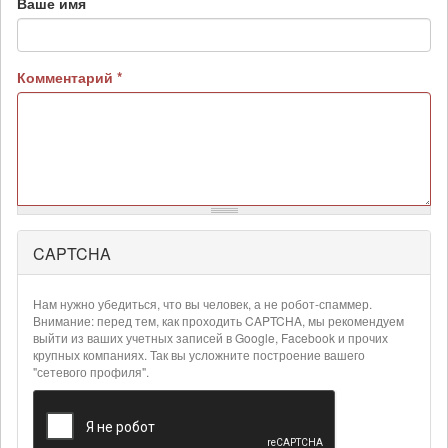
Ваше имя
Комментарий
*
CAPTCHA
Более
подробная
информация
Нам нужно убедиться, что вы человек, а не робот-спаммер.
о
Внимание: перед тем, как проходить CAPTCHA, мы рекомендуем
текстовых
выйти из ваших учетных записей в Google, Facebook и прочих
крупных компаниях. Так вы усложните построение вашего
форматах
"сетевого профиля".