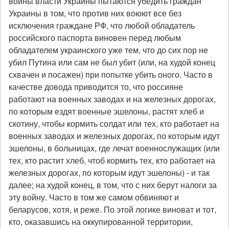
войны власти Украины пытаются убедить граждан
Украины в том, что против них воюют все без
исключения граждане РФ, что любой обладатель
российского паспорта виновен перед любым
обладателем украинского уже тем, что до сих пор не
убил Путина или сам не был убит (или, на худой конец
схвачен и посажен) при попытке убить оного. Часто в
качестве довода приводится то, что россияне
работают на военных заводах и на железных дорогах,
по которым ездят военные эшелоны, растят хлеб и
скотину, чтобы кормить солдат или тех, кто работает на
военных заводах и железных дорогах, по которым идут
эшелоны, в больницах, где лечат военнослужащих (или
тех, кто растит хлеб, чтоб кормить тех, кто работает на
железных дорогах, по которым идут эшелоны) - и так
далее; на худой конец, в том, что с них берут налоги за
эту войну. Часто в том же самом обвиняют и
беларусов, хотя, и реже. По этой логике виноват и тот,
кто, оказавшись на оккупированной территории,