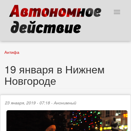
Перейти
к
Toggle
основному
navigat
содержанию
Антифа
19 января в Нижнем
Новгороде
23 января, 2019 - 07:18 -
Анонимный