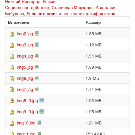
Нижний Новгород
,
Россия
Социальное Действие
,
Станислав Маркелов
,
Анастасия
Бабурова
,
Дело питерских и пензенских антифашистов
Вложение
Размер
img2.jpg
1.85 МБ
img3.jpg
1.12 МБ
img4.jpg
1.94 МБ
img5.jpg
1.99 МБ
img6.jpg
1.9 МБ
img7.jpg
1.71 МБ
img8_0.jpg
1.93 МБ
img9_0.jpg
1.95 МБ
img10.jpg
1.21 МБ
img11.jpg
753.42 КБ