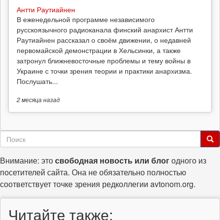
Антти Раутиайнен
В еженедельной программе независимого
русскоязычного радиоканала финский анархист Антти
Раутиайнен рассказал о своём движении, о недавней
первомайской демонстрации в Хельсинки, а также
затронул ближневосточные проблемы и тему войны в
Украине с точки зрения теории и практики анархизма.
Послушать...
2 месяца
назад
Форма
поиска
Поиск
Внимание: это
свободная новость или блог
одного из
посетителей сайта. Она не обязательно полностью
соответствует точке зрения редколлегии avtonom.org.
Читайте также: