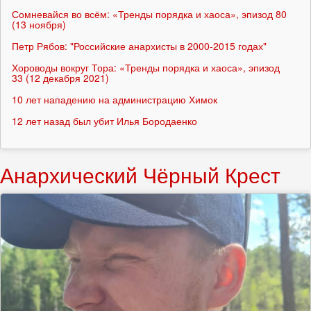
Сомневайся во всём: «Тренды порядка и хаоса», эпизод 80
(13 ноября)
Петр Рябов: "Российские анархисты в 2000-2015 годах"
Хороводы вокруг Тора: «Тренды порядка и хаоса», эпизод
33 (12 декабря 2021)
10 лет нападению на администрацию Химок
12 лет назад был убит Илья Бородаенко
Анархический Чёрный Крест