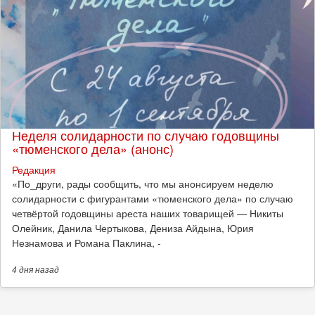
Неделя солидарности по случаю годовщины
«тюменского дела» (анонс)
Редакция
​«По_други, рады сообщить, что мы анонсируем неделю
солидарности с фигурантами «тюменского дела» по случаю
четвёртой годовщины ареста наших товарищей — Никиты
Олейник, Данила Чертыкова, Дениза Айдына, Юрия
Незнамова и Романа Паклина, -
4 дня
назад