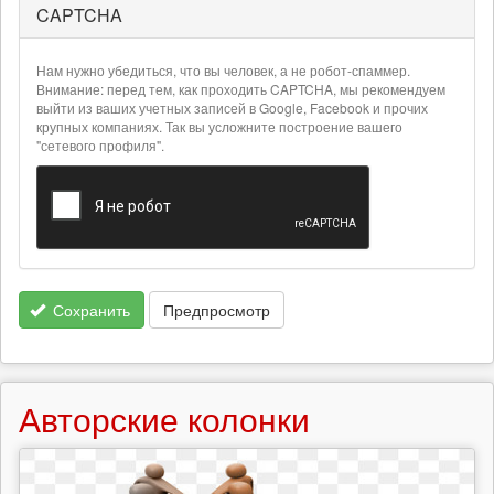
CAPTCHA
Более
подробная
информация
Нам нужно убедиться, что вы человек, а не робот-спаммер.
о
Внимание: перед тем, как проходить CAPTCHA, мы рекомендуем
текстовых
выйти из ваших учетных записей в Google, Facebook и прочих
крупных компаниях. Так вы усложните построение вашего
форматах
"сетевого профиля".
Сохранить
Предпросмотр
Авторские колонки