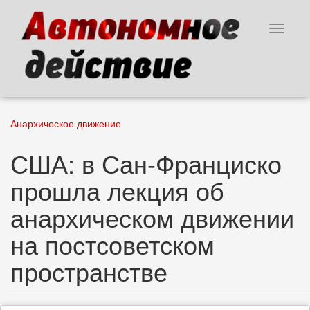
Перейти
к
Toggle
основному
navigat
содержанию
Анархическое движение
США: в Сан-Франциско
прошла лекция об
анархическом движении
на постсоветском
пространстве