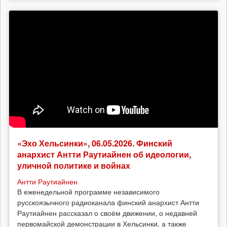
«Эхо Хельсинки», 06.05.2026. Финский
анархист Антти Раутиайнен об идеологии,
уличной политике и войнах
Антти Раутиайнен
В еженедельной программе независимого
русскоязычного радиоканала финский анархист Антти
Раутиайнен рассказал о своём движении, о недавней
первомайской демонстрации в Хельсинки, а также