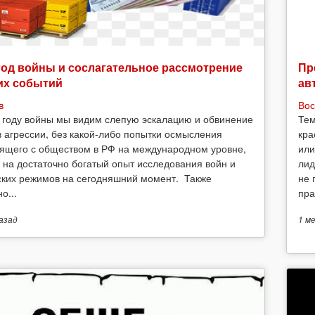
год войны и сослагательное рассмотрение
Пр
их событий
ав
в
Вос
 году войны мы видим слепую эскалацию и обвинение
Тем
в агрессии, без какой-либо попытки осмысления
кра
ящего с обществом в РФ на международном уровне,
или
 на достаточно богатый опыт исследования войн и
лид
ских режимов на сегодняшний момент. Также
не 
о...
пра
азад
1 м