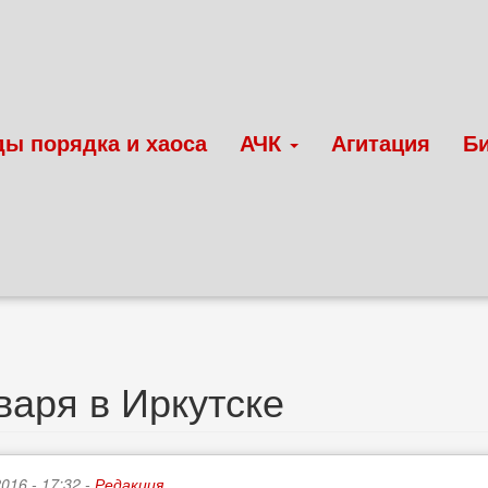
ды порядка и хаоса
АЧК
Агитация
Б
варя в Иркутске
2016 - 17:32 -
Редакция