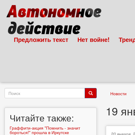
Перейти
к
основному
содержанию
Предложить текст
Нет войне!
Трен
Форма
Новости
поиска
Поиск
19 ян
Читайте также:
Граффити-акция "Помнить - значит
бороться!" прошла в Иркутске
20 января, 