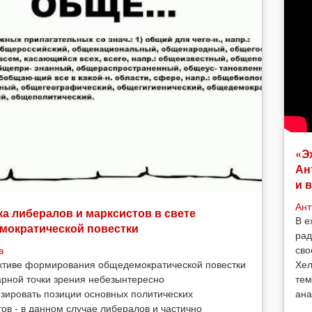
«Э
Ан
и 
Ант
а либералов и марксистов в свете
В е
мократической повестки
рад
сво
в
Хел
ктиве формирования общедемократической повестки
тем
арной точки зрения небезынтересно
ана
зировать позиции основных политических
тов - в данном случае либералов и частично