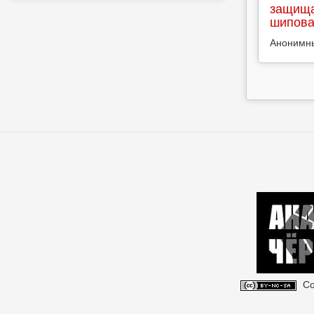
защища
шипова
Анонимн
Со