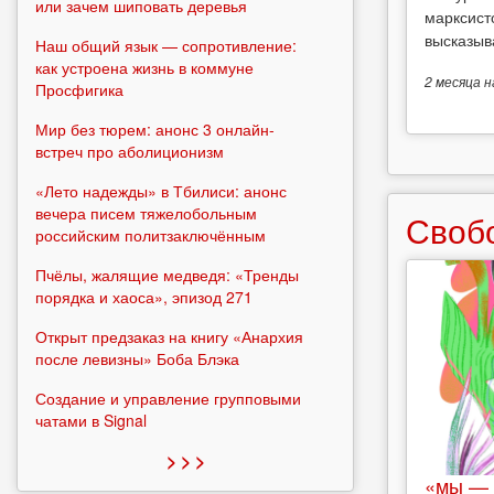
или зачем шиповать деревья
марксист
высказыв
Наш общий язык — сопротивление:
как устроена жизнь в коммуне
2 месяца
н
Просфигика
Мир без тюрем: анонс 3 онлайн-
встреч про аболиционизм
«Лето надежды» в Тбилиси: анонс
вечера писем тяжелобольным
Своб
российским политзаключённым
Пчёлы, жалящие медведя: «Тренды
порядка и хаоса», эпизод 271
Открыт предзаказ на книгу «Анархия
после левизны» Боба Блэка
Создание и управление групповыми
чатами в Signal
> > >
«мы — 