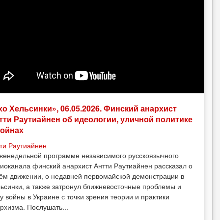
хо Хельсинки», 06.05.2026. Финский анархист
тти Раутиайнен об идеологии, уличной политике
войнах
ти Раутиайнен
женедельной программе независимого русскоязычного
иоканала финский анархист Антти Раутиайнен рассказал о
ём движении, о недавней первомайской демонстрации в
ьсинки, а также затронул ближневосточные проблемы и
у войны в Украине с точки зрения теории и практики
рхизма. Послушать...