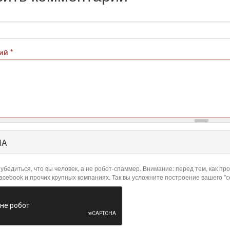
рий
*
HA
убедиться, что вы человек, а не робот-спаммер. Внимание: перед тем, как 
Facebook и прочих крупных компаниях. Так вы усложните построение вашего "