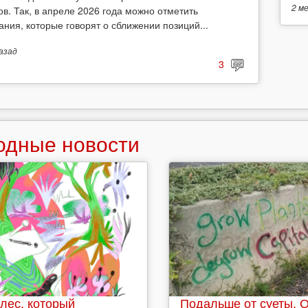
2 м
ов. Так, в апреле 2026 года можно отметить
ания, которые говорят о сближении позиций...
азад
3
одные новости
лес, который
Подальше от суеты. 