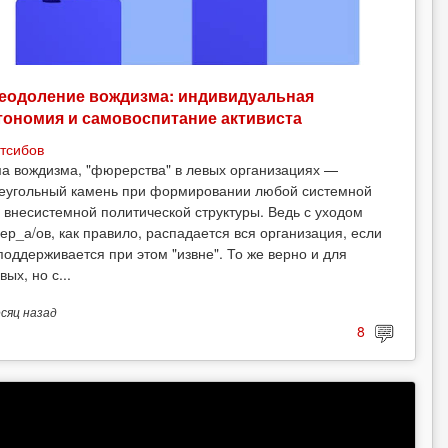
еодоление вождизма: индивидуальная
тономия и самовоспитание активиста
тсибов
а вождизма, "фюрерства" в левых организациях —
еугольный камень при формировании любой системной
 внесистемной политической структуры. Ведь с уходом
ер_а/ов, как правило, распадается вся организация, если
поддерживается при этом "извне". То же верно и для
вых, но с...
есяц
назад
8