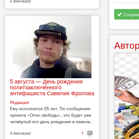
2 дня
назад
Сохран
Автор
5 августа — День рождения
политзаключённого
антифашиста Савелия Фролова
Редакция
Ему исполнится 25 лет. По сообщению
проекта «Огни свободы», это будет уже
четвёртый его день рождения в неволе.
1
4 дня
назад