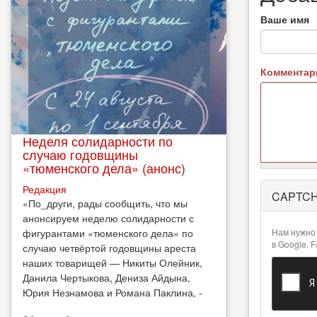
Ваше имя
Коммента
Неделя солидарности по
случаю годовщины
«тюменского дела» (анонс)
Более
Редакция
CAPTC
подробная
​«По_други, рады сообщить, что мы
информация
анонсируем неделю солидарности с
о текстовых
фигурантами «тюменского дела» по
Нам нужно 
форматах
в Google, 
случаю четвёртой годовщины ареста
наших товарищей — Никиты Олейник,
Данила Чертыкова, Дениза Айдына,
Юрия Незнамова и Романа Паклина, -