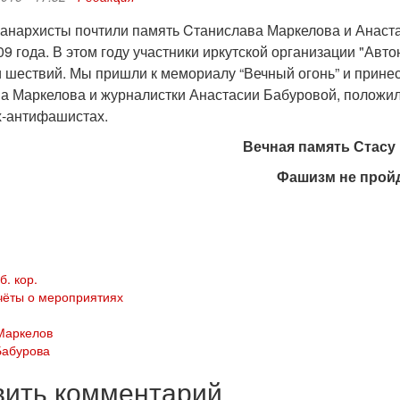
 анархисты почтили память Cтанислава Маркелова и Анаст
9 года. В этом году участники иркутской организации "Авт
и шествий. Мы пришли к мемориалу “Вечный огонь” и прин
а Маркелова и журналистки Анастасии Бабуровой, положили
-антифашистах.
Вечная память Стасу 
Фашизм не пройд
б. кор.
чёты о мероприятиях
Маркелов
Бабурова
вить комментарий