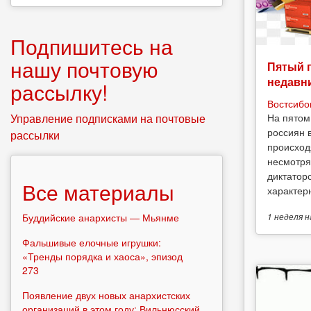
Подпишитесь на
нашу почтовую
Пятый 
недавн
рассылку!
Востсибо
Управление подписками на почтовые
На пятом
россиян 
рассылки
происход
несмотря
диктатор
Все материалы
характерн
Буддийские анархисты — Мьянме
1 неделя
н
Фальшивые елочные игрушки:
«Тренды порядка и хаоса», эпизод
273
Появление двух новых анархистских
организаций в этом году: Вильнюсский