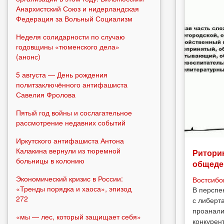
Анархистский Союз и нидерландская
Федерация за Вольный Социализм
Неделя солидарности по случаю
годовщины «тюменского дела»
(анонс)
5 августа — День рождения
политзаключённого антифашиста
Савелия Фролова
Пятый год войны и сослагательное
рассмотрение недавних событий
Иркутского антифашиста Антона
Калакина вернули из тюремной
Риторик
больницы в колонию
общеде
Экономический кризис в России:
Востсибо
«Тренды порядка и хаоса», эпизод
В перспе
272
с либерт
проанали
«мы — лес, который защищает себя»
конкурен