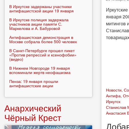
В Иркутске задержаны участники
Иркутские
антифашистской акции 19 января
января 200
В Иркутске полиция задержала
митингов 
участников акции памяти С.
Маркелова и А. Бабуровой
Станислав
товарищах
Антифашистская демонстрация в
Москве собрала более 500 человек
В Санкт-Петербурге прошел пикет
«Против репрессий и ксенофобии»
(видео)
В Нижнем Новгороде 19 января
вспоминали жертв неофашизма
Пенза: 19 января прошли
антифашистские акции
Новости
,
Со
Антифа
,
От
Иркутск
Анархический
Станислав 
Анастасия 
Чёрный Крест
Доба