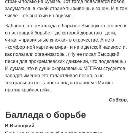
страны только на бумаге. Вот тогда появляется повод
задуматься, в какой стране ты живешь и зачем. И в том
числе – об анархии и нацизме.
Забавно, что «Баллада о борьбе» Высоцкого это песня
о настоящей борьбе – до которой дорастают дети,
читая «правильные книжки» в отрочестве. А не о
«комфортной картине мира» и не о детской наивности,
как полагали организаторы. (Ну не писал Высоцкий
песен для прокремлевских движений, что поделаешь.)
И думаю, что в души окормляемых МГЕРом студентов
западет именно эта талантливая песня, а не
театральная постановка под названием «Митинг
против крайностей».
Собкор.
Баллада о борьбе
В.Высоцкий
Сpедь оплывших свечей и вечеpних молитв,