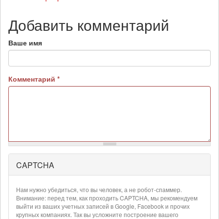
Добавить комментарий
Ваше имя
Комментарий
*
CAPTCHA
Более
подробная
информация
Нам нужно убедиться, что вы человек, а не робот-спаммер.
о
Внимание: перед тем, как проходить CAPTCHA, мы рекомендуем
текстовых
выйти из ваших учетных записей в Google, Facebook и прочих
крупных компаниях. Так вы усложните построение вашего
форматах