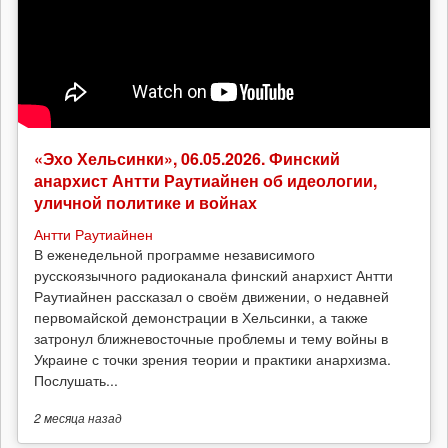
«Эхо Хельсинки», 06.05.2026. Финский
анархист Антти Раутиайнен об идеологии,
уличной политике и войнах
Антти Раутиайнен
В еженедельной программе независимого
русскоязычного радиоканала финский анархист Антти
Раутиайнен рассказал о своём движении, о недавней
первомайской демонстрации в Хельсинки, а также
затронул ближневосточные проблемы и тему войны в
Украине с точки зрения теории и практики анархизма.
Послушать...
2 месяца
назад