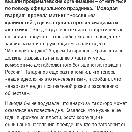
вышли прокремлевские организации – отметиться
по поводу официального праздника. "Молодая
гвардия" провела митинг "Россия без
крайностей", где выступила против «нацизма и
анархии».
"Это деструктивные силы, которым нельзя
позволить получить какое-либо влияние в обществе, -
заявил на митинге руководитель политотдела
"Молодой гвардии" Андрей Татаринов. - Крайности не
должны разрывать нынешнюю картину мира,
комфортную для абсолютного большинства граждан
России". Татаринов еще раз напомнил, что теперь
«наша идеология это консерватизм», и сообщил, что
«анархизм ведет к социальной розни и расслоению
общества».
Никогда бы не подумала, что анархизм так скоро может
оказаться на повестке дня. Казалось, что нужны еще
годы вырождения власти, роста коррупции и
обнищания населения, прежде чем кто-то заговорит об
анархистах всерьез. Оказывается, нет: видимо, в