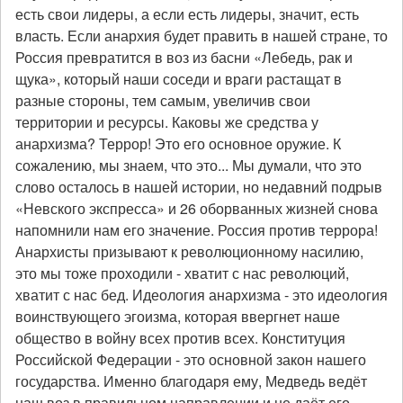
есть свои лидеры, а если есть лидеры, значит, есть
власть. Если анархия будет править в нашей стране, то
Россия превратится в воз из басни «Лебедь, рак и
щука», который наши соседи и враги растащат в
разные стороны, тем самым, увеличив свои
территории и ресурсы. Каковы же средства у
анархизма? Террор! Это его основное оружие. К
сожалению, мы знаем, что это... Мы думали, что это
слово осталось в нашей истории, но недавний подрыв
«Невского экспресса» и 26 оборванных жизней снова
напомнили нам его значение. Россия против террора!
Анархисты призывают к революционному насилию,
это мы тоже проходили - хватит с нас революций,
хватит с нас бед. Идеология анархизма - это идеология
воинствующего эгоизма, которая ввергнет наше
общество в войну всех против всех. Конституция
Российской Федерации - это основной закон нашего
государства. Именно благодаря ему, Медведь ведёт
наш воз в правильном направлении и не даёт его