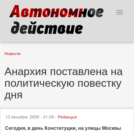
Перейти
к
Toggle
основному
navigat
содержанию
Новости
Анархия поставлена на
политическую повестку
дня
13 декабря, 2009 - 01:59 -
Редакция
Сегодня, в день Конституции, на улицы Москвы