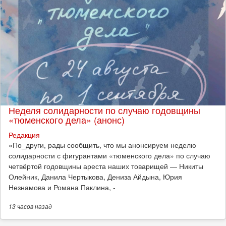
Неделя солидарности по случаю годовщины
«тюменского дела» (анонс)
Редакция
​«По_други, рады сообщить, что мы анонсируем неделю
солидарности с фигурантами «тюменского дела» по случаю
четвёртой годовщины ареста наших товарищей — Никиты
Олейник, Данила Чертыкова, Дениза Айдына, Юрия
Незнамова и Романа Паклина, -
13 часов
назад