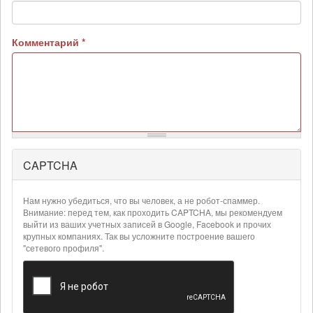
Комментарий
*
CAPTCHA
Более
подробная
информация
Нам нужно убедиться, что вы человек, а не робот-спаммер.
о
Внимание: перед тем, как проходить CAPTCHA, мы рекомендуем
текстовых
выйти из ваших учетных записей в Google, Facebook и прочих
крупных компаниях. Так вы усложните построение вашего
форматах
"сетевого профиля".