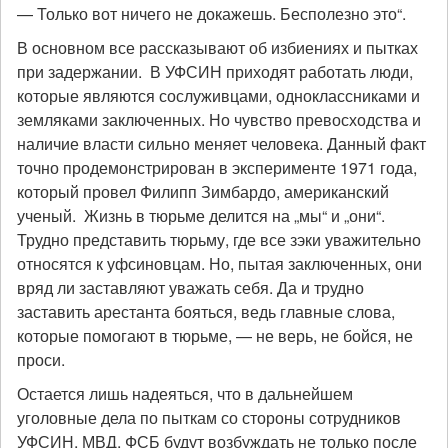
— Только вот ничего не докажешь. Бесполезно это“.
В основном все рассказывают об избиениях и пытках
при задержании. В УФСИН приходят работать люди,
которые являются сослуживцами, одноклассниками и
земляками заключенных. Но чувство превосходства и
наличие власти сильно меняет человека. Данный факт
точно продемонстрирован в эксперименте 1971 года,
который провел Филипп Зимбардо, американский
ученый. Жизнь в тюрьме делится на „мы“ и „они“.
Трудно представить тюрьму, где все зэки уважительно
относятся к уфсиновцам. Но, пытая заключенных, они
вряд ли заставляют уважать себя. Да и трудно
заставить арестанта бояться, ведь главные слова,
которые помогают в тюрьме, — не верь, не бойся, не
проси.
Остается лишь надеяться, что в дальнейшем
уголовные дела по пыткам со стороны сотрудников
УФСИН, МВД, ФСБ будут возбуждать не только после