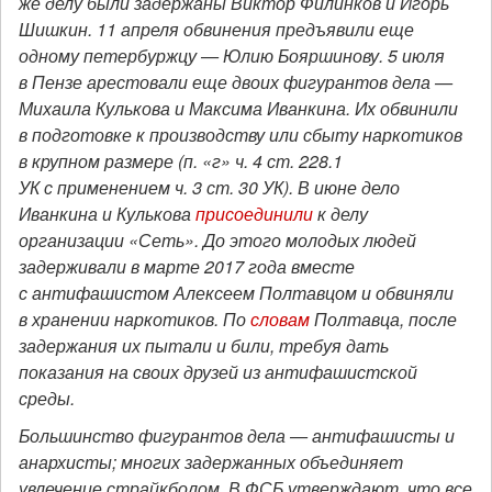
же делу были задержаны Виктор Филинков и Игорь
Шишкин. 11 апреля обвинения предъявили еще
одному петербуржцу — Юлию Бояршинову. 5 июля
в Пензе арестовали еще двоих фигурантов дела —
Михаила Кулькова и Максима Иванкина. Их обвинили
в подготовке к производству или сбыту наркотиков
в крупном размере (п. «г» ч. 4 ст. 228.1
УК с применением ч. 3 ст. 30 УК). В июне дело
Иванкина и Кулькова
присоединили
к делу
организации «Сеть». До этого молодых людей
задерживали в марте 2017 года вместе
с антифашистом Алексеем Полтавцом и обвиняли
в хранении наркотиков. По
словам
Полтавца, после
задержания их пытали и били, требуя дать
показания на своих друзей из антифашистской
среды.
Большинство фигурантов дела — антифашисты и
анархисты; многих задержанных объединяет
увлечение страйкболом. В ФСБ утверждают, что все