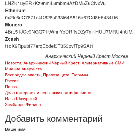
LNZK1uyER7Kz9nmiL6mbm9AzDM5Z6CNxVu
Etherium
0x2fc6dC7871c4D828c033f64A815a67Cd8E5434D6
Monero
4BrL51JCc9NGQ71kWhnYoDRffsDZy7m1HUU7MRU4nUM
Zcash
t1dX9Rpupi77erqEbdef3T353pvfTp9SAt1
Анархический Черный Крест Москва
Новости
,
Анархический Чёрный Крест
,
Альтернативные СМИ
,
Мнение анархиста
Беспредел власти
,
Правозащита
,
Тюрьмы
Россия
Пенза
Дело питерских и пензенских антифашистов
Илья Шакурский
Зимбардо Филипп
Добавить комментарий
Ваше имя