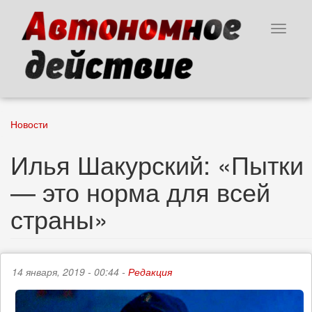
Перейти
к
Toggle
основному
navigat
содержанию
Новости
Илья Шакурский: «Пытки
— это норма для всей
страны»
14 января, 2019 - 00:44 -
Редакция