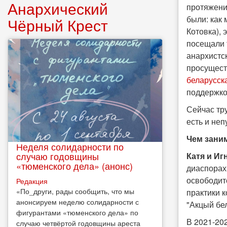
Анархический
протяжени
были: как 
Чёрный Крест
Котовка),
посещали 
анархистс
просущест
беларусск
поддержко
Сейчас тру
есть и не
Чем зани
Неделя солидарности по
случаю годовщины
Катя и Иг
«тюменского дела» (анонс)
диаспорах
освободит
Редакция
​«По_други, рады сообщить, что мы
практики 
анонсируем неделю солидарности с
"Акцый бе
фигурантами «тюменского дела» по
В 2021-20
случаю четвёртой годовщины ареста