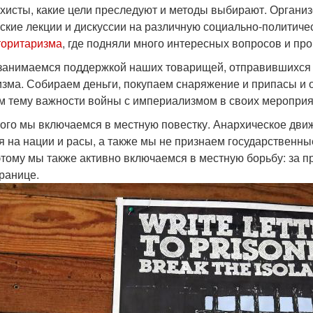
рхисты, какие цели преследуют и методы выбирают. Органи
ские лекции и дискуссии на различную социально-политиче
торитаризма
, где подняли много интересных вопросов и пр
занимаемся поддержкой наших товарищей, отправившихся н
зма. Собираем деньги, покупаем снаряжение и припасы и 
 тему важности войны с империализмом в своих мероприя
ого мы включаемся в местную повестку. Анархическое дви
я на нации и расы, а также мы не признаем государственн
этому мы также активно включаемся в местную борьбу: за п
ранице.