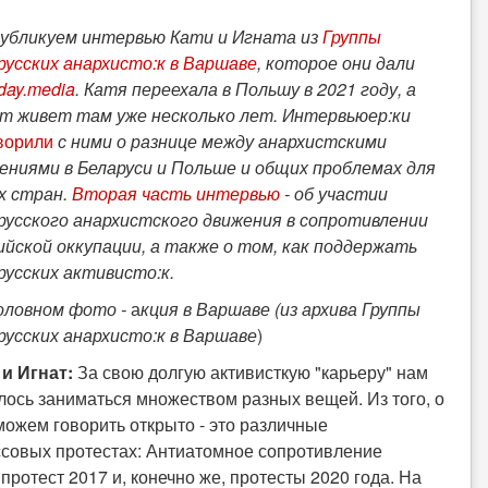
убликуем интервью Кати и Игната из
Группы
русских анархисто:к в Варшаве
, которое они дали
oday.media
. Катя переехала в Польшу в 2021 году, а
т живет там уже несколько лет. Интервьюер:ки
ворили
с ними о разнице между анархистскими
ениями в Беларуси и Польше и общих проблемах для
х стран.
Вторая часть интервью
- об участии
русского анархистского движения в сопротивлении
ийской оккупации, а также о том, как поддержать
русских активисто:к.
оловном фото -
а
кция в Варшаве (из архива Группы
русских анархисто:к в Варшаве
)
 и Игнат:
За свою долгую активисткую "карьеру" нам
лось заниматься множеством разных вещей. Из того, о
можем говорить открыто - это различные
ссовых протестах: Антиатомное сопротивление
протест 2017 и, конечно же, протесты 2020 года. На