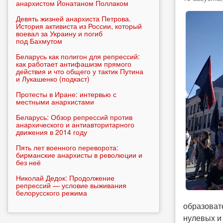
анархистом Йонатаном Поллаком
Девять жизней анархиста Петрова.
История активиста из России, который
воевал за Украину и погиб
под Бахмутом
Беларусь как полигон для репрессий:
как работает антифашизм прямого
действия и что общего у тактик Путина
и Лукашенко (подкаст)
Протесты в Иране: интервью с
местными анархистами
Беларусь: Обзор репрессий против
анархического и антиавторитарного
движения в 2014 году
Пять лет военного переворота:
бирманские анархисты в революции и
без неё
Николай Дедок: Продолжение
репрессий — условие выживания
белорусского режима
образоват
нулевых и 