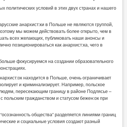
ных политических условий в этих двух странах и нашего
арусские анархист:ки в Польше не являются группой,
Поэтому мы можем действовать более открыто, чем в
шать всех желающих, публиковать наши анонсы и
чно позиционироваться как анархист:ка, чего в
больше фокусируемся на создании образовательного
монстрациях.
анархист:ок находится в Польше, очень ограничивает
ролирует и криминализирует. Например, польское
людям, пересекающим границу в районе Подлясье –
с польским гражданством и статусом бежен:ок при
о “осознанность общества” разделяется линиями границ
тические и социальные условия создают разный