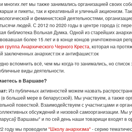
и многих лет мы также занимались организацией своих со
марши и пикеты, так и креативный и уличный акционизм. Та
 экологической и феминистской деятельностями, организаци
тысячи людей. С 2012 по 2020 годы в центре города (с пе
кая библиотека Вольная Думка. Одной из старейших анархи
вовавшая более 15 лет и в конце концов уничтоженная репр
ая группа Анархического Черного Креста
, которая на протя
й заключенных анархист:ок и антифашист:ок
дно вспомнить всё, чем мы когда-то занимались, но список э
публичные виды деятельности.
маетесь в Варшаве?
нат:
Из публичных активностей можем назвать распростране
 (в большей мере в беларусской). Мы участвуем, а также о
ельной повесткой. Взаимодействуем с участни:цами и орга
коллективных обсуждений и низовой самоорганизации. Мы 
ларусаў Варшавы" и по сей день наши товарищи входят в ор
22 году мы проводили
"Школу анархизма"
- серию тематичес