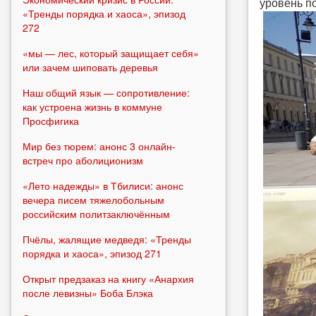
уровень п
«Тренды порядка и хаоса», эпизод
272
«мы — лес, который защищает себя»
или зачем шиповать деревья
Наш общий язык — сопротивление:
как устроена жизнь в коммуне
Просфигика
Мир без тюрем: анонс 3 онлайн-
встреч про аболиционизм
«Лето надежды» в Тбилиси: анонс
вечера писем тяжелобольным
российским политзаключённым
Пчёлы, жалящие медведя: «Тренды
порядка и хаоса», эпизод 271
Открыт предзаказ на книгу «Анархия
после левизны» Боба Блэка