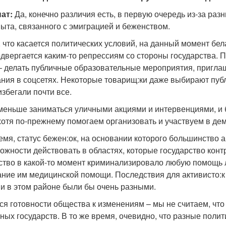
нат:
Да, конечно различия есть, в первую очередь из-за раз
пыта, связанного с эмиграцией и беженством.
 что касается политических условий, на данный момент бел
одвергается каким-то репрессиям со стороны государства. 
– делать публичные образовательные мероприятия, пригла
ния в соцсетях. Некоторые товарищ:ки даже выбирают публи
збегали почти все.
меньше заниматься уличными акциями и интервенциями, и 
 хотя по-прежнему помогаем организовать и участвуем в де
емя, статус бежен:ок, на основании которого большинство 
ожности действовать в областях, которые государство конт
ство в какой-то момент криминализировало любую помощь 
ание им медицинской помощи. Последствия для активисто:к 
и в этом районе были бы очень разными.
тся готовности общества к изменениям – мы не считаем, чт
ных государств. В то же время, очевидно, что разные поли