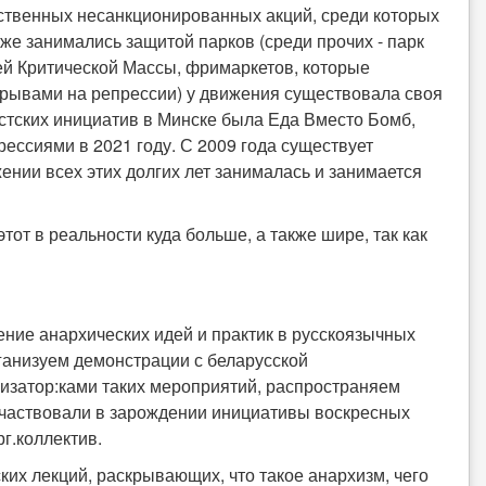
бственных несанкционированных акций, среди которых
кже занимались защитой парков (среди прочих - парк
ей Критической Массы, фримаркетов, которые
рерывами на репрессии) у движения существовала своя
стских инициатив в Минске была Еда Вместо Бомб,
ессиями в 2021 году. С 2009 года существует
жении всех этих долгих лет занималась и занимается
тот в реальности куда больше, а также шире, так как
ние анархических идей и практик в русскоязычных
рганизуем демонстрации с беларусской
низатор:ками таких мероприятий, распространяем
участвовали в зарождении инициативы воскресных
г.коллектив.
ких лекций, раскрывающих, что такое анархизм, чего