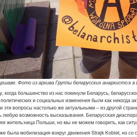
аршаве. Фото из архива Группы беларусских анархисто:к в
ду, когда большинство из нас покинули Беларусь, беларусс
 политических и социальных изменения были как никогда ак
и эти вопросы настолько же актуальными – из другой стран
ь любую возможность высказывания. Беларусская диаспора
яя житель:ница Польши, но мы не можем говорить, как ситу
е была мобилизация вокруг движения Strajk Kobiet, но со 