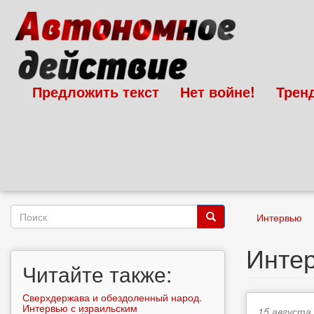
Перейти
к
основному
содержанию
Предложить текст
Нет войне!
Трен
Форма
Интервью
поиска
Поиск
Интер
Читайте также:
Сверхдержава и обездоленный народ.
Интервью с израильским
15 августа,