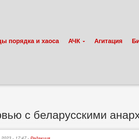
ды порядка и хаоса
АЧК
Агитация
Б
вью с беларусскими анар
 2023 - 17:47 -
Редакция