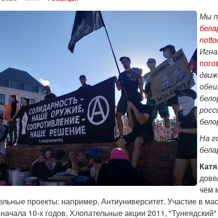
Мы п
бела
nott
Игна
пого
движ
обеи
бело
росс
бело
На г
бела
Катя
дове
чём 
ельные проекты: например, Антиуниверситет. Участие в ма
начала 10-х годов, Хлопательные акции 2011, "Тунеядский" 