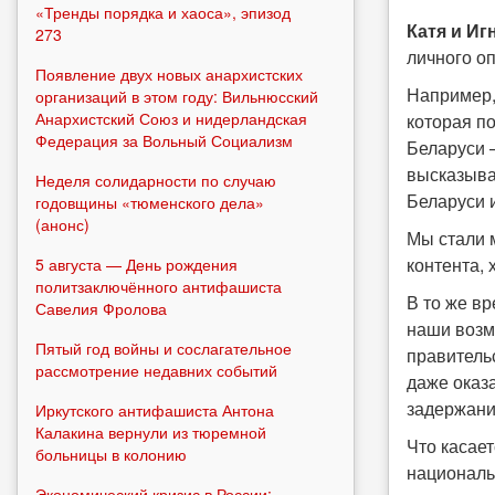
«Тренды порядка и хаоса», эпизод
Катя и Иг
273
личного о
Появление двух новых анархистских
Например,
организаций в этом году: Вильнюсский
Анархистский Союз и нидерландская
которая п
Федерация за Вольный Социализм
Беларуси 
высказыва
Неделя солидарности по случаю
Беларуси и
годовщины «тюменского дела»
(анонс)
Мы стали 
контента,
5 августа — День рождения
политзаключённого антифашиста
В то же вр
Савелия Фролова
наши возм
Пятый год войны и сослагательное
правитель
рассмотрение недавних событий
даже оказ
задержани
Иркутского антифашиста Антона
Калакина вернули из тюремной
Что касае
больницы в колонию
националь
Экономический кризис в России: