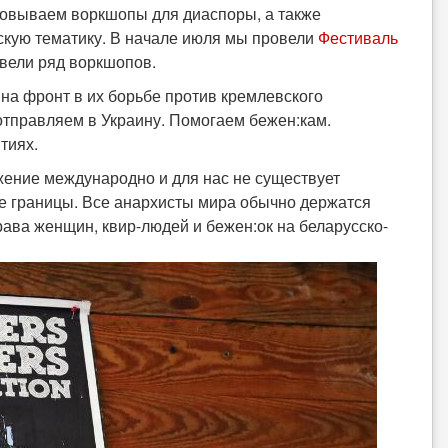
зовываем воркшопы для диаспоры, а также
скую тематику. В начале июля мы провели
Фестиваль
овели ряд воркшопов.
а фронт в их борьбе против кремлевского
отправляем в Украину. Помогаем бежен:кам.
тиях.
жение международно и для нас не существует
ые границы. Все анархисты мира обычно держатся
рава женщин, квир-людей и бежен:ок на беларусско-