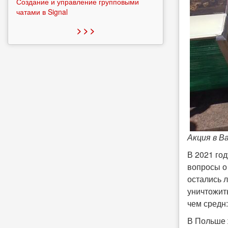
Создание и управление групповыми
чатами в Signal
> > >
Акция в В
В 2021 го
вопросы о
остались л
уничтожит
чем средн:
В Польше ж