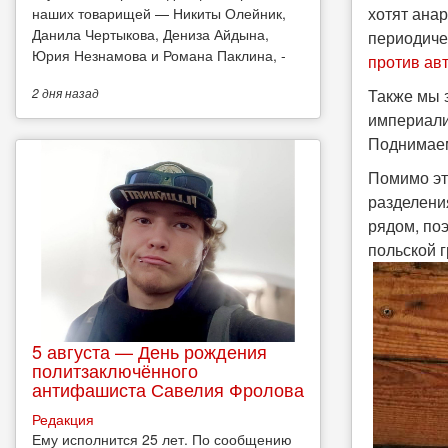
хотят ана
наших товарищей — Никиты Олейник,
Данила Чертыкова, Дениза Айдына,
периодиче
Юрия Незнамова и Романа Паклина, -
против ав
Также мы 
2 дня
назад
империали
Поднимаем
Помимо эт
разделени
рядом, по
польской г
5 августа — День рождения
политзаключённого
антифашиста Савелия Фролова
Редакция
Ему исполнится 25 лет. По сообщению