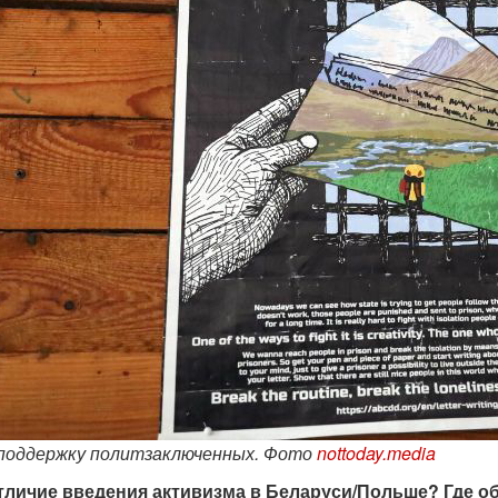
 поддержку политзаключенных. Фото
nottoday.media
тличие введения активизма в Беларуси/Польше? Где о