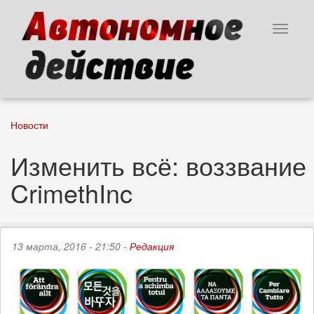
Перейти
к
Toggle
основному
navigat
содержанию
Новости
Изменить всё: воззвание
CrimethInc
13 марта, 2016 - 21:50 -
Редакция