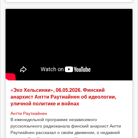
«Эхо Хельсинки», 06.05.2026. Финский
анархист Антти Раутиайнен об идеологии,
уличной политике и войнах
Антти Раутиайнен
В еженедельной программе независимого
русскоязычного радиоканала финский анархист Антти
Раутиайнен рассказал о своём движении, о недавней