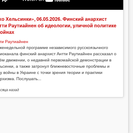
хо Хельсинки», 06.05.2026. Финский анархист
тти Раутиайнен об идеологии, уличной политике
войнах
ти Раутиайнен
женедельной программе независимого русскоязычного
иоканала финский анархист Антти Раутиайнен рассказал о
ём движении, о недавней первомайской демонстрации в
ьсинки, а также затронул ближневосточные проблемы и
у войны в Украине с точки зрения теории и практики
рхизма. Послушать...
есяца
назад