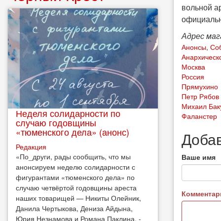
вольной а
официальн
Адрес мага
Анонсы
,
Соб
Анархическ
Москва
Россия
Прямухино
Петр Рябов
Михаил Бак
Неделя солидарности по
Фаланстер
случаю годовщины
«тюменского дела» (анонс)
Доба
Редакция
​«По_други, рады сообщить, что мы
Ваше имя
анонсируем неделю солидарности с
фигурантами «тюменского дела» по
случаю четвёртой годовщины ареста
Коммента
наших товарищей — Никиты Олейник,
Данила Чертыкова, Дениза Айдына,
Юрия Незнамова и Романа Паклина, -