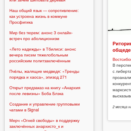
Наш общий язык — сопротивление:
как устроена жизнь в коммуне
Просфигика
Мир без тюрем: анонс 3 онлайн-
встреч про аболиционизм
Риторик
«Лето надежды» в Тбилиси: анонс
общеде
вечера писем тяжелобольным
Востсибо
российским политзаключённым
В перспе
Пчёлы, жалящие медведя: «Тренды
с либерт
порядка и хаоса», эпизод 271
проанали
конкурен
Открыт предзаказ на книгу «Анархия
марксист
после левизны» Боба Блэка
высказыв
Создание и управление групповыми
2 месяца
н
чатами в Signal
Мерч «Огней свободы» в поддержку
заключённых анархисто_к и