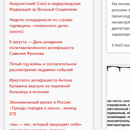
Анархистский Союз и нидерландская
На пятом
Федерация за Вольный Социализм
россиян 
происход
Неделя солидарности по случаю
несмотря
годовщины «тюменского дела»
диктатор
(анонс)
характерн
5 августа — День рождения
6 дней
наз
политзаключённого антифашиста
Савелия Фролова
Пятый год войны и сослагательное
рассмотрение недавних событий
Иркутского антифашиста Антона
Калакина вернули из тюремной
больницы в колонию
Экономический кризис в России:
«Тренды порядка и хаоса», эпизод
272
«мы — лес, который защищает себя»
или зачем шиповать деревья