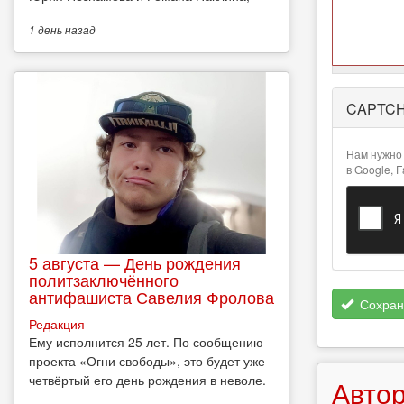
1 день
назад
Более
CAPTC
подробная
информация
о текстовых
Нам нужно 
форматах
в Google, 
5 августа — День рождения
политзаключённого
антифашиста Савелия Фролова
Сохран
Редакция
Ему исполнится 25 лет. По сообщению
проекта «Огни свободы», это будет уже
четвёртый его день рождения в неволе.
Автор