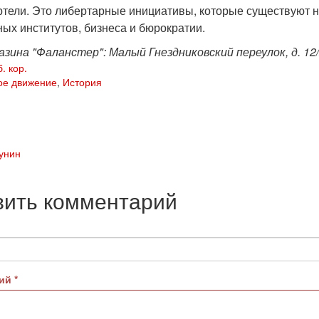
ртели. Это либертарные инициативы, которые существуют н
ых институтов, бизнеса и бюрократии.
зина "Фаланстер": Малый Гнездниковский переулок, д. 12/2
. кор.
ое движение
,
История
унин
вить комментарий
рий
*