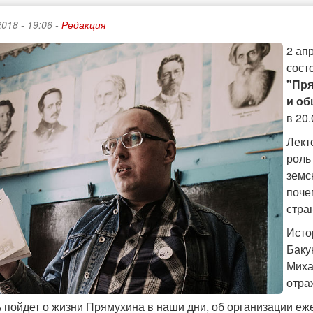
018 - 19:06 -
Редакция
2 ап
сост
"Пря
и об
в 20
Лект
роль
земс
поче
стра
Исто
Баку
Миха
отра
ь пойдет о жизни Прямухина в наши дни, об организации е