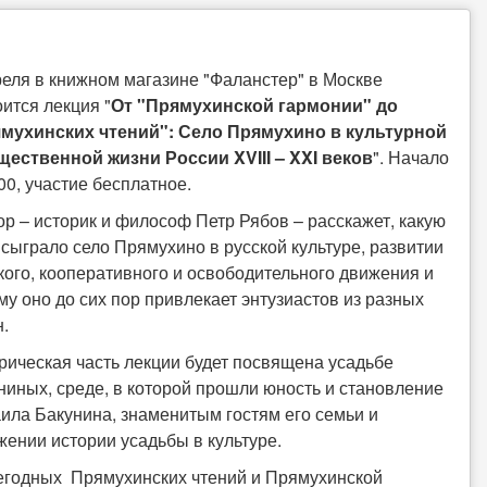
реля в книжном магазине "Фаланстер" в Москве
оится лекция "
От "Прямухинской гармонии" до
мухинских чтений": Село Прямухино в культурной
щественной жизни России XVIII – XXI веков
". Начало
.00, участие бесплатное.
ор – историк и философ Петр Рябов – расскажет, какую
 сыграло село Прямухино в русской культуре, развитии
кого, кооперативного и освободительного движения и
му оно до сих пор привлекает энтузиастов из разных
н.
рическая часть лекции будет посвящена усадьбе
ниных, среде, в которой прошли юность и становление
ила Бакунина, знаменитым гостям его семьи и
жении истории усадьбы в культуре.
жегодных Прямухинских чтений и Прямухинской