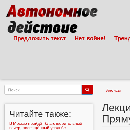
Перейти
к
основному
содержанию
Предложить текст
Нет войне!
Трен
Форма
Анонсы
поиска
Поиск
Лекци
Читайте также:
Прям
В Москве пройдёт благотворительный
вечер, посвящённый усадьбе