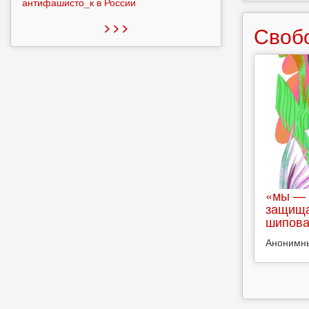
антифашисто_к в России
> > >
Своб
«мы — 
защища
шипова
Анонимн