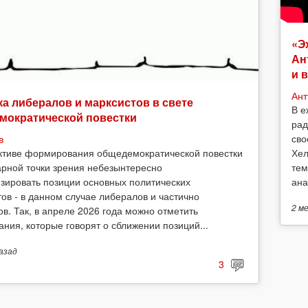
«Э
Ан
и 
Ант
а либералов и марксистов в свете
В е
мократической повестки
рад
сво
в
Хел
ктиве формирования общедемократической повестки
тем
арной точки зрения небезынтересно
ана
зировать позиции основных политических
тов - в данном случае либералов и частично
2 м
ов. Так, в апреле 2026 года можно отметить
ания, которые говорят о сближении позиций...
азад
3