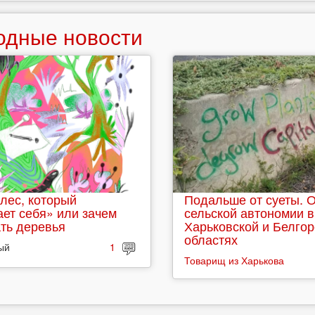
одные новости
лес, который
Подальше от суеты. 
ет себя» или зачем
сельской автономии в
ть деревья
Харьковской и Белго
областях
ый
1
Товарищ из Харькова