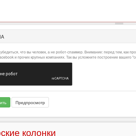
HA
убедиться, что вы человек, а не робот-спаммер. Внимание: перед тем, как 
Facebook и прочих крупных компаниях. Так вы усложните построение вашего "
ить
Предпросмотр
ские колонки