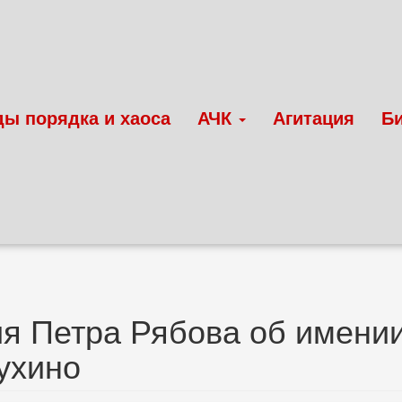
ды порядка и хаоса
АЧК
Агитация
Б
я Петра Рябова об имении
ухино