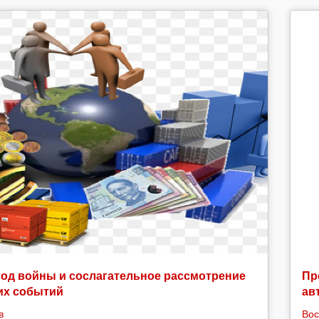
год войны и сослагательное рассмотрение
Пр
их событий
ав
в
Вос