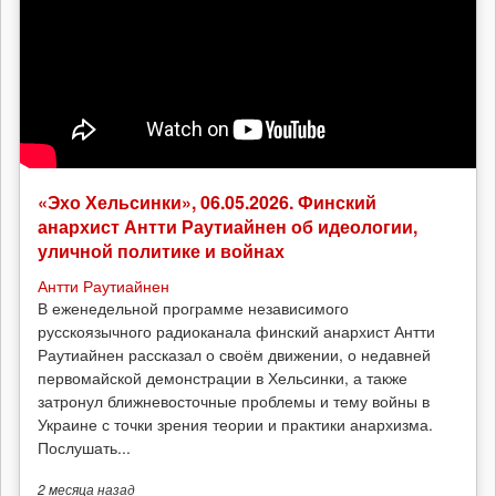
«Эхо Хельсинки», 06.05.2026. Финский
анархист Антти Раутиайнен об идеологии,
уличной политике и войнах
Антти Раутиайнен
В еженедельной программе независимого
русскоязычного радиоканала финский анархист Антти
Раутиайнен рассказал о своём движении, о недавней
первомайской демонстрации в Хельсинки, а также
затронул ближневосточные проблемы и тему войны в
Украине с точки зрения теории и практики анархизма.
Послушать...
2 месяца
назад