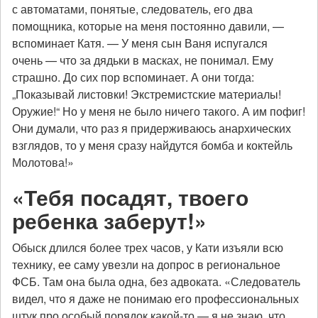
с автоматами, понятые, следователь, его два
помощника, которые на меня постоянно давили, —
вспоминает Катя. — У меня сын Ваня испугался
очень — что за дядьки в масках, не понимал. Ему
страшно. До сих пор вспоминает. А они тогда:
„Показывай листовки! Экстремистские материалы!
Оружие!“ Но у меня не было ничего такого. А им пофиг!
Они думали, что раз я придерживаюсь анархических
взглядов, то у меня сразу найдутся бомба и коктейль
Молотова!»
«Тебя посадят, твоего
ребенка заберут!»
Обыск длился более трех часов, у Кати изъяли всю
технику, ее саму увезли на допрос в региональное
ФСБ. Там она была одна, без адвоката. «Следователь
видел, что я даже не понимаю его профессиональных
штук про особый порядок какой-то — я не знаю, что