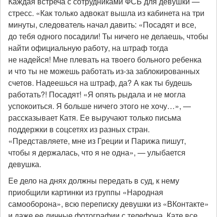
Каждая встреча с сотрудниками ФСБ для девушки —
стресс. «Как только адвокат вышла из кабинета на три
минуты, следователь начал давить: «Посадят и все,
до тебя одного посадили! Ты ничего не делаешь, чтобы
найти официальную работу, на штраф тогда
не надейся! Мне плевать на твоего больного ребенка
и что ты не можешь работать из-за заблокированных
счетов. Надеешься на штраф, да? А как ты будешь
работать?! Посадят! «Я опять рыдала и не могла
успокоиться. Я больше ничего этого не хочу…», —
рассказывает Катя. Ее выручают только письма
поддержки в соцсетях из разных стран.
«Представляете, мне из Греции и Парижа пишут,
чтобы я держалась, что я не одна», — улыбается
девушка.
Ее дело на днях должны передать в суд, к нему
приобщили картинки из группы «Народная
самооборона», всю переписку девушки из «ВКонтакте»
и даже ее личные фотографии с телефона. Кате все