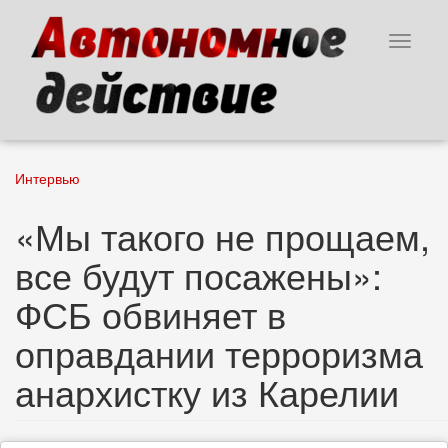
Перейти
к
Toggle
основному
navigat
содержанию
Интервью
«Мы такого не прощаем,
все будут посажены»:
ФСБ обвиняет в
оправдании терроризма
анархистку из Карелии