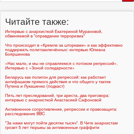
поиска
Поиск
Читайте также:
Интервью с анархисткой Екатериной Мурановой,
обвиняемой в "оправдании терроризма"
Что происходит в «Кремле за шторками» и как эффективно
поддержать политзаключённых: интервью Юлиана
Бояршинова
«Нас мало, и мы не справляемся с потоком репрессий».
Интервью с «Зоной солидарности»
Беларусь как полигон для репрессий: как работает
антифашизм прямого действия и что общего у тактик
Путина и Лукашенко (подкаст)
Пять лет преследований, три ареста, два приговора:
интервью с анархисткой Анастасией Сафоновой
Антивоенное сопротивление, репрессии и правозащита:
расследование BBC
"За нами могут пойти десятки тысяч". В Чите анархистам
грозит 5 лет тюрьмы за антивоенные граффити