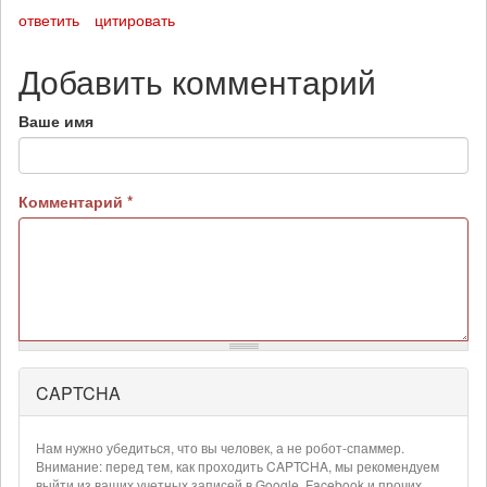
ответить
цитировать
Добавить комментарий
Ваше имя
Комментарий
*
CAPTCHA
Более
подробная
информация
Нам нужно убедиться, что вы человек, а не робот-спаммер.
о
Внимание: перед тем, как проходить CAPTCHA, мы рекомендуем
текстовых
выйти из ваших учетных записей в Google, Facebook и прочих