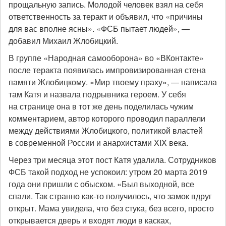
прощальную запись. Молодой человек взял на себя
ответственность за теракт и объявил, что «причины
для вас вполне ясны». «ФСБ пытает людей», —
добавил Михаил Жлобицкий.
В группе «Народная самооборона» во «ВКонтакте»
после теракта появилась импровизированная стена
памяти Жлобицкому. «Мир твоему праху», — написала
там Катя и назвала подрывника героем. У себя
на странице она в тот же день поделилась чужим
комментарием, автор которого проводил параллели
между действиями Жлобицкого, политикой властей
в современной России и анархистами XIX века.
Через три месяца этот пост Катя удалила. Сотрудников
ФСБ такой подход не успокоил: утром 20 марта 2019
года они пришли с обыском. «Был выходной, все
спали. Так странно как-то получилось, что замок вдруг
открыт. Мама увидела, что без стука, без всего, просто
открывается дверь и входят люди в касках,