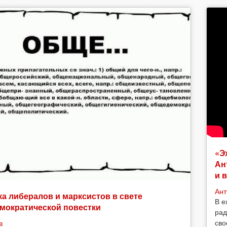
«Э
Ан
и 
Ант
а либералов и марксистов в свете
В е
мократической повестки
рад
сво
в