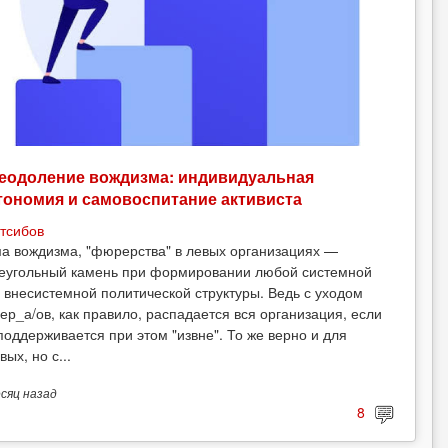
еодоление вождизма: индивидуальная
тономия и самовоспитание активиста
тсибов
а вождизма, "фюрерства" в левых организациях —
еугольный камень при формировании любой системной
 внесистемной политической структуры. Ведь с уходом
ер_а/ов, как правило, распадается вся организация, если
поддерживается при этом "извне". То же верно и для
вых, но с...
есяц
назад
8