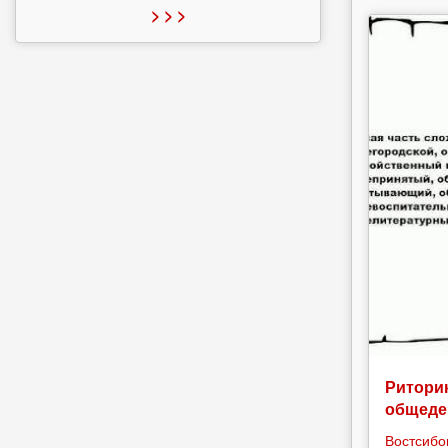
> > >
Риторик
общеде
Востсибо