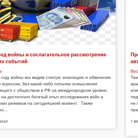
год войны и сослагательное рассмотрение
Пр
их событий
ав
в
Вос
 году войны мы видим слепую эскалацию и обвинение
Тем
в агрессии, без какой-либо попытки осмысления
кра
ящего с обществом в РФ на международном уровне,
или
 на достаточно богатый опыт исследования войн и
лид
ских режимов на сегодняшний момент. Также
не 
о...
пра
азад
1 м