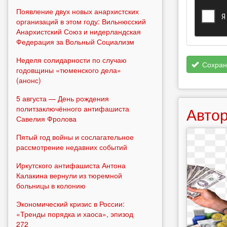
Появление двух новых анархистских
организаций в этом году: Вильнюсский
Анархистский Союз и нидерландская
Федерация за Вольный Социализм
Неделя солидарности по случаю
Сохран
годовщины «тюменского дела»
(анонс)
5 августа — День рождения
политзаключённого антифашиста
Автор
Савелия Фролова
Пятый год войны и сослагательное
рассмотрение недавних событий
Иркутского антифашиста Антона
Калакина вернули из тюремной
больницы в колонию
Экономический кризис в России:
«Тренды порядка и хаоса», эпизод
272