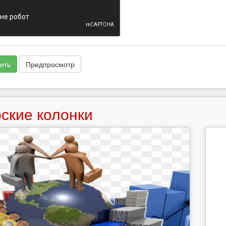
ить
Предпросмотр
ские колонки