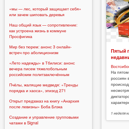
«мы — лес, который защищает себя»
или зачем шиповать деревья
Наш общий язык — сопротивление:
как устроена жизнь в коммуне
Просфигика
Мир без тюрем: анонс 3 онлайн-
Пятый 
встреч про аболиционизм
недавн
«Лето надежды» в Тбилиси: анонс
Востсибо
вечера писем тяжелобольным
На пятом
российским политзаключённым
россиян 
происход
Пчёлы, жалящие медведя: «Тренды
несмотря
порядка и хаоса», эпизод 271
диктатор
Открыт предзаказ на книгу «Анархия
характерн
после левизны» Боба Блэка
1 неделя
н
Создание и управление групповыми
чатами в Signal