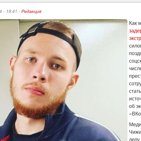
4 - 19:41 -
Редакция
Как 
заде
экст
сило
позд
соцс
числ
прес
сотр
стат
исто
об э
«ВКо
Мед
Чижи
делу