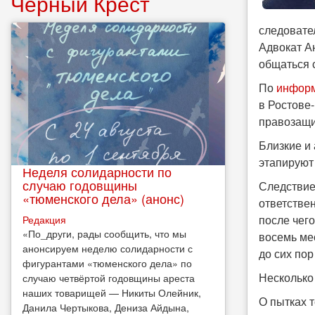
Чёрный Крест
следовате
Адвокат А
общаться 
По
инфор
в Ростове-
правозащи
Близкие и
этапируют
Неделя солидарности по
случаю годовщины
Следствие
«тюменского дела» (анонс)
ответстве
после чег
Редакция
​«По_други, рады сообщить, что мы
восемь ме
анонсируем неделю солидарности с
до сих пор
фигурантами «тюменского дела» по
Несколько
случаю четвёртой годовщины ареста
наших товарищей — Никиты Олейник,
О пытках 
Данила Чертыкова, Дениза Айдына,