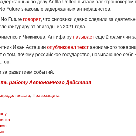
задержанных по делу Antifa United пытали электрошокером 
No Future знакомые задержанных антифашистов.
 No Future
говорят
, что силовики давно следили за деятель
деле фигурируют эпизоды из 2021 года.
именко и Чижикова, Антифа.ру
называет
еще 2 фамилии зад
итник Иван Асташин
опубликовал текст
анонимного товарища
т о том, почему российское государство, называющее себя
тов.
 за развитием событий.
ть работу Автономного Действия
спредел власти
,
Правозащита
Дону
менко
ков
ин