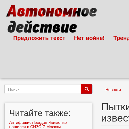
Перейти
к
основному
содержанию
Предложить текст
Нет войне!
Трен
Форма
Новости
поиска
Поиск
Пытки
Читайте также:
извес
Антифашист Богдан Якименко
нашелся в СИЗО-7 Москвы