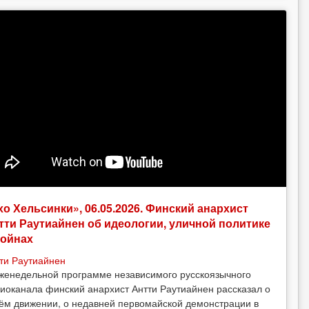
хо Хельсинки», 06.05.2026. Финский анархист
тти Раутиайнен об идеологии, уличной политике
войнах
ти Раутиайнен
женедельной программе независимого русскоязычного
иоканала финский анархист Антти Раутиайнен рассказал о
ём движении, о недавней первомайской демонстрации в