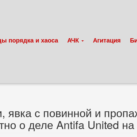
ды порядка и хаоса
АЧК
Агитация
Б
, явка с повинной и проп
тно о деле Antifa United 