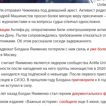
Unit
ля отправил Чижикова под домашний арест. Активист родил
ндрей Машинистов просил более мягкую меру пресечения —
с журналистами и на вопросы судьи отвечал односложно.
мации
Антифа.ру, оперативники били электрошокером ант
на-Дону. Пытки сопровождались требованием отказаться от 
тниками. Об этом рассказали соседи задержанного.
 адвокат Богдана Якименко потеряли с ним связь и
уже боле
 в Москву.
 считает Якименко является лидером сообщества Antifa Uni
нности после нападения на него группы неонацистов в 202
о находился под подпиской о невыезде. После первого приг
сяцев в СИЗО. В прошлом году Богдана
приговорили
к 4 го
 не вступил в силу.
 лет назад Богдан Якименко стал героем
документального 
током издание «Важные истории»
сообщило
еще 5 июня, од