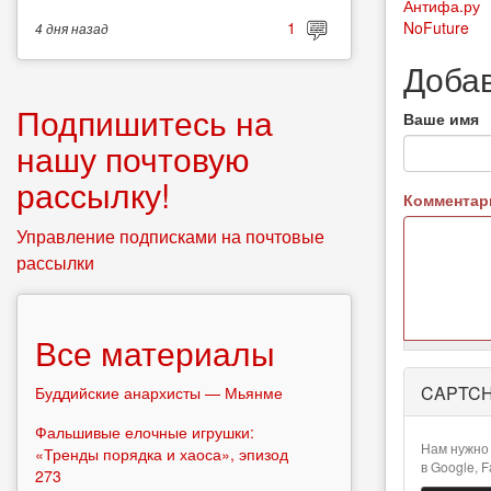
Антифа.ру
NoFuture
1
4 дня
назад
Доба
Подпишитесь на
Ваше имя
нашу почтовую
рассылку!
Коммента
Управление подписками на почтовые
рассылки
Все материалы
Более
CAPTC
Буддийские анархисты — Мьянме
подробная
информация
Фальшивые елочные игрушки:
о текстовых
Нам нужно 
«Тренды порядка и хаоса», эпизод
форматах
в Google, 
273