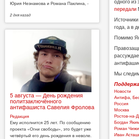
одного из 
Юрия Незнамова и Романа Паклина, -
передали
2 дня
назад
Источники
года, а в 
Помимо Як
Правозащ
рассуждае
антифашис
Мы следим
Поддержа
Новости
5 августа — День рождения
Антифа
,
Бе
политзаключённого
Россия
антифашиста Савелия Фролова
Москва
Ростов-на-
Редакция
Богдан Яки
Ему исполнится 25 лет. По сообщению
Роман Чижи
проекта «Огни свободы», это будет уже
Иван Асташ
четвёртый его день рождения в неволе.