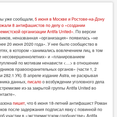
мы уже сообщали,
5 июня в Москве и Ростове-на-Дону
ржали 8 антифашистов по делу о «создании
ремистской организации Antifa United»
. По версии
виков, неназванная «организация» появилась «не
нее 20 июня 2020 года». У нее было сообщество в
етях, в котором «занимались вовлечением лиц, в том
е несовершеннолетних» и «планированием
туплений по мотивам ненависти < … > в отношении
удников правоохранительных органов» (части 1, 2
ьи 282.1 УК). В апреле издание
Astra, не раскрывая
чника данных,
писало
о возбуждении уголовного дела
кстремизме из-за закрытой группы Antifa United во
нтакте».
иазона
пишет
, что 6 июня 18-летний антифашист Роман
ков после задержания подписал явку с повинной по
 об участии в «экстремистском сообществе» Antifa