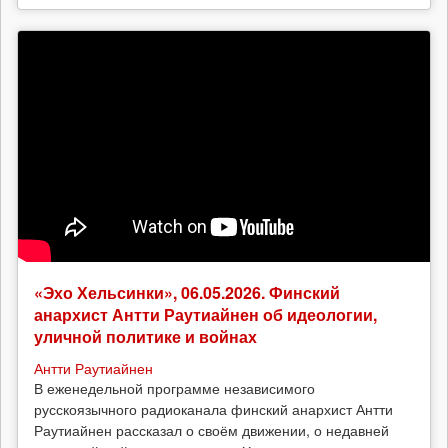
«Эхо Хельсинки», 06.05.2026. Финский
анархист Антти Раутиайнен об идеологии,
уличной политике и войнах
Антти Раутиайнен
В еженедельной программе независимого
русскоязычного радиоканала финский анархист Антти
Раутиайнен рассказал о своём движении, о недавней