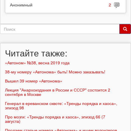
Анонимный
2
Форма
поиска
Поиск
Читайте также:
«Автоном» №38, весна 2019 года
38-му номеру «Автонома» быть! Можно заказывать!
Вышел 39 номер «Автонома»
Лекция "Анархоиздания в России и СССР" состоится 2
сентября в Москве
Генерал в ереванском сквоте: «Тренды порядка и хаоса»,
эпизод 98
Про мозги: «Тренды порядка и хаоса», эпизод 66 (7
августа)
Продаем старые номера «Автонома» и ищем волонтеров