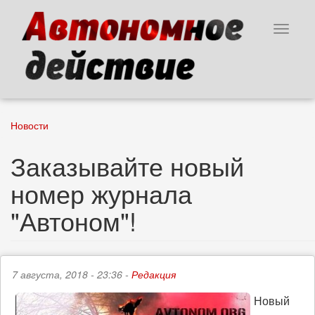
Перейти
к
Toggle
основному
navigat
содержанию
Новости
Заказывайте новый
номер журнала
"Автоном"!
7 августа, 2018 - 23:36 -
Редакция
Новый