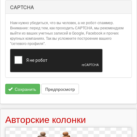
CAPTCHA
Более
подробная
информация
Нам нужно убедиться, что вы человек, а не робот-спаммер.
о
Внимание: перед тем, как проходить CAPTCHA, мы рекомендуем
текстовых
выйти из ваших учетных записей в Google, Facebook и прочих
крупных компаниях. Так вы усложните построение вашего
форматах
"сетевого профиля".
Сохранить
Предпросмотр
Авторские колонки