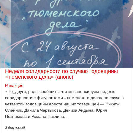
Неделя солидарности по случаю годовщины
«тюменского дела» (анонс)
Редакция
​«По_други, рады сообщить, что мы анонсируем неделю
солидарности с фигурантами «тюменского дела» по случаю
четвёртой годовщины ареста наших товарищей — Никиты
Олейник, Данила Чертыкова, Дениза Айдына, Юрия
Незнамова и Романа Паклина, -
3 дня
назад