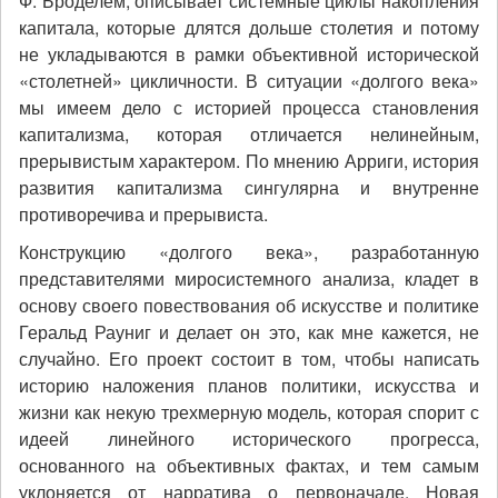
Ф. Броделем, описывает системные циклы накопления
капитала, которые длятся дольше столетия и потому
не укладываются в рамки объективной исторической
«столетней» цикличности. В ситуации «долгого века»
мы имеем дело с историей процесса становления
капитализма, которая отличается нелинейным,
прерывистым характером. По мнению Арриги, история
развития капитализма сингулярна и внутренне
противоречива и прерывиста.
Конструкцию «долгого века», разработанную
представителями миросистемного анализа, кладет в
основу своего повествования об искусстве и политике
Геральд Рауниг и делает он это, как мне кажется, не
случайно. Его проект состоит в том, чтобы написать
историю наложения планов политики, искусства и
жизни как некую трехмерную модель, которая спорит с
идеей линейного исторического прогресса,
основанного на объективных фактах, и тем самым
уклоняется от нарратива о первоначале. Новая