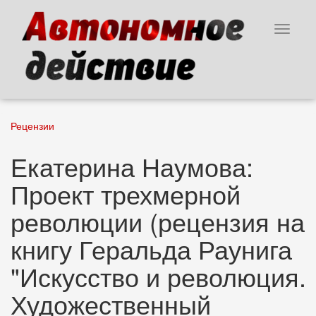
Перейти
к
Toggle
основному
navigat
содержанию
Рецензии
Екатерина Наумова:
Проект трехмерной
революции (рецензия на
книгу Геральда Раунига
"Искусство и революция.
Художественный