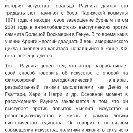
история искусства Геральда Раунига длится сто
тридцать лет, начиная с боев Парижской коммуны
1871 года и находит свое завершение бурным летом
2001 года в антиглобалистских выступлениях против
саммита Большой Восьмерки в Генуе. В то время как в
учении Арриги «долгий двадцатый век» американского
цикла накопления капитала, начавшийся в конце XIX
века, все еще длится …
Текст Раунига ценен тем, что автор разрабатывает
свой способ говорить об искусстве с опорой на
философский методологический аппарат,
разработанный такими мыслителями как Делёз и
Гваттари, Хард и Негри и др. Основной момент в
рассуждениях Раунига заключается в том, что он
выступает против попыток мыслить искусство и
революцию/искусство и жизнь в рамках логики
синтетического единства. Он говорит о несвязном
совмещении искусства, политики и жизни, в силу чего