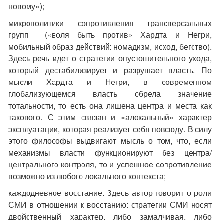
новому»);
микрополитики сопротивления трансверсальных
групп («воля быть против» Хардта и Негри,
мобильный образ действий: номадизм, исход, бегство).
Здесь речь идет о стратегии опустошительного ухода,
который дестабилизирует и разрушает власть. По
мысли Хардта и Негри, в современном
глобализующемся власть обрела значение
тотальности, то есть она лишена центра и места как
такового. С этим связан и «алокальный» характер
эксплуатации, которая реализует себя повсюду. В силу
этого философы выдвигают мысль о том, что, если
механизмы власти функционируют без центра/
центрального контроля, то и успешное сопротивление
возможно из любого локального контекста;
каждодневное восстание. Здесь автор говорит о роли
СМИ в отношении к восстанию: стратегии СМИ носят
двойственный характер, либо замалчивая, либо