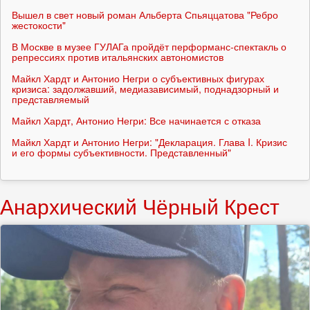
Вышел в свет новый роман Альберта Спьяццатова "Ребро
жестокости"
В Москве в музее ГУЛАГа пройдёт перформанс-спектакль о
репрессиях против итальянских автономистов
Майкл Хардт и Антонио Негри о субъективных фигурах
кризиса: задолжавший, медиазависимый, поднадзорный и
представляемый
Майкл Хардт, Антонио Негри: Все начинается с отказа
Майкл Хардт и Антонио Негри: "Декларация. Глава I. Кризис
и его формы субъективности. Представленный"
Анархический Чёрный Крест