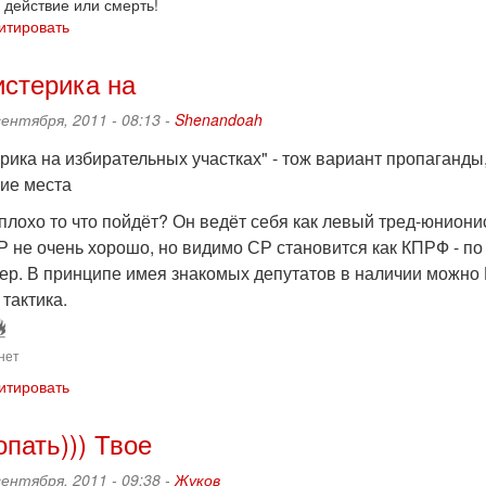
 действие или смерть!
итировать
истерика на
сентября, 2011 - 08:13 -
Shenandoah
ерика на избирательных участках" - тож вариант пропаганд
ие места
плохо то что пойдёт? Он ведёт себя как левый тред-юнионис
Р не очень хорошо, но видимо СР становится как КПРФ - по
хер. В принципе имея знакомых депутатов в наличии можн
 тактика.
нет
итировать
опать))) Твое
сентября, 2011 - 09:38 -
Жуков