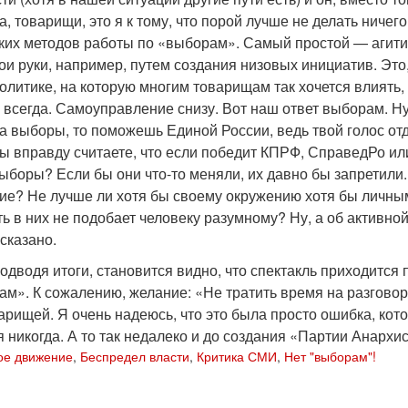
а, товарищи, это я к тому, что порой лучше не делать ничег
ких методов работы по «выборам». Самый простой — агитир
ои руки, например, путем создания низовых инициатив. Это,
литике, на которую многим товарищам так хочется влиять, но
всегда. Самоуправление снизу. Вот наш ответ выборам. Ну 
 выборы, то поможешь Единой России, ведь твой голос отдад
 вправду считаете, что если победит КПРФ, СправедРо или 
ыборы? Если бы они что-то меняли, их давно бы запретили. 
тие? Не лучше ли хотя бы своему окружению хотя бы личны
ь в них не подобает человеку разумному? Ну, а об активно
сказано.
подводя итоги, становится видно, что спектакль приходится 
м». К сожалению, желание: «Не тратить время на разговоры
рищей. Я очень надеюсь, что это была просто ошибка, кото
 никогда. А то так недалеко и до создания «Партии Анархис
ое движение
,
Беспредел власти
,
Критика СМИ
,
Нет "выборам"!