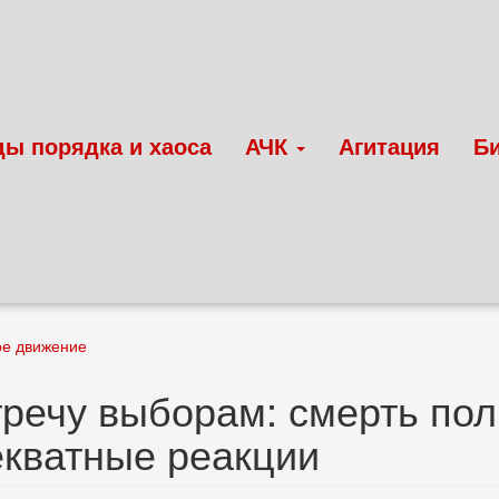
ды порядка и хаоса
АЧК
Агитация
Б
ое движение
речу выборам: смерть пол
кватные реакции