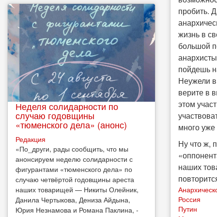
пробить. Д
анархичес
жизнь в св
большой по
анархисты 
пойдешь на
Неужели вы
верите в в
этом учас
Неделя солидарности по
случаю годовщины
участвоват
«тюменского дела» (анонс)
много уже 
Редакция
Ну что ж, 
​«По_други, рады сообщить, что мы
«оппонента
анонсируем неделю солидарности с
наших това
фигурантами «тюменского дела» по
повторится
случаю четвёртой годовщины ареста
Анархическ
наших товарищей — Никиты Олейник,
Россия
Данила Чертыкова, Дениза Айдына,
Путин
Юрия Незнамова и Романа Паклина, -