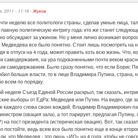
, 2011 - 11:16 -
Жуков
очти неделю все политологи страны, сделав умные лица, та
главную политическую интригу года: кто же станет следую
но обсуждают за ужином. Но у меня лично возникает вопрос
 Медведева все было понятно. Стоит лишь посмотреть на н
дя в отпуск на 4 года, может править хоть всю жизнь. Что, 
и самодержавия, на ура подхваченными почти веком красн
ым самодержавием. Было сразу понятно, что если Борис Пе
бил больше власти, то в лице Владимира Путина, страна, н
о всем по порядку.
 неделе Съезд Единой России раскрыл, так сказать, интригу
кие выборы от ЕдРа: Медведев или Путин. На видео, где за
ле каждого слова своих вождей, Владимир Владимирович п
нистром (овация зала), а тот парирует, предлагая Путину, 
) на пост президента (истерическая овация). Вот, так сказат
о постойте, ведь всем все было понятно еще в конце второ
ли, что Медведев - это лишь «ИО» на 4 года, чтобы не совс