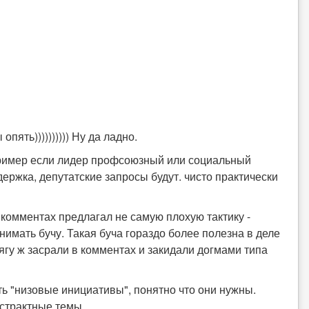
пять)))))))))) Ну да ладно.
апример если лидер профсоюзный или социальный
держка, депутатские запросы будут. чисто практически
в комментах предлагал не самую плохую тактику -
днимать бучу. Такая буча гораздо более полезна в деле
ягу ж засрали в комментах и закидали догмами типа
ть "низовые инициативы", понятно что они нужны.
абстрактные темы