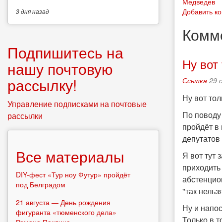
Медведев
Добавить к
3 дня
назад
Комм
Подпишитесь на
Ну вот
нашу почтовую
рассылку!
Ссылка
29 
Ну вот тол
Управление подписками на почтовые
По поводу
рассылки
пройдёт в 
депутатов
Все материалы
Я вот тут 
приходить 
DIY-фест «Тур ноу Футур» пройдёт
абстенцион
под Белградом
"так нельз
21 августа — День рождения
Ну и напо
фигуранта «тюменского дела»
Только в т