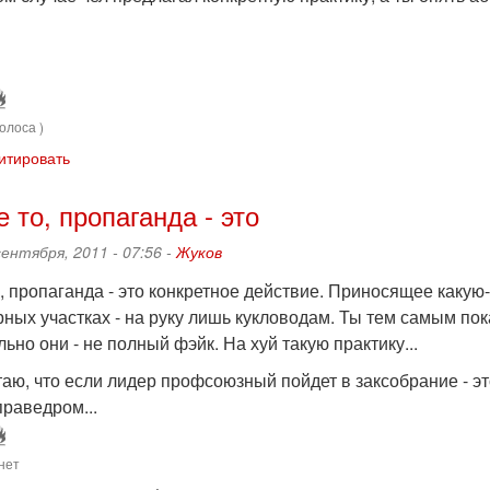
олоса )
итировать
 то, пропаганда - это
сентября, 2011 - 07:56 -
Жуков
 пропаганда - это конкретное действие. Приносящее какую-
ных участках - на руку лишь кукловодам. Ты тем самым пок
ьно они - не полный фэйк. На хуй такую практику...
таю, что если лидер профсоюзный пойдет в заксобрание - э
праведром...
нет