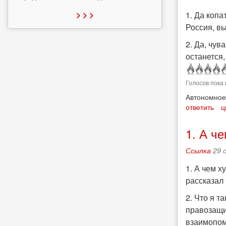
> > >
1. Да копа
Россия, в
2. Да, чув
останется,
Голосов пока 
Автономное
ответить
ц
1. А ч
Ссылка
29 
1. А чем х
рассказал 
2. Что я 
правозащи
взаимопом