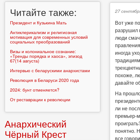
Читайте также:
27 сентября
Вот уже п
Президент и Кузькина Мать
разрушил 
Антиклерикализм и религиозная
мотивация для современных условий
люди смач
социальных преобразований
правления
Визы и колониальное сознание:
иногда ухо
«Тренды порядка и хаоса», эпизод
традициям
67(14 августа)
трехцветн
Интервью с беларускими анархистами
похоже, лю
Революция в Беларуси 2020 года
давайте об
2024: бунт отменяется?
На прошлой
От реставрации к революции
президентс
ли не пос
премьер-ми
Анархический
проиграть?
Чёрный Крест
понятно. Н
все говори