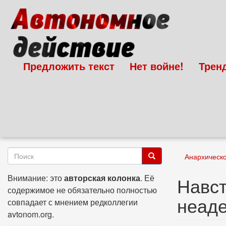
Перейти
к
основному
содержанию
Предложить текст
Нет войне!
Трен
Форма
Анархическ
поиска
Поиск
Внимание: это
авторская колонка
. Её
Навст
содержимое не обязательно полностью
неаде
совпадает с мнением редколлегии
avtonom.org.