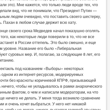
али это). Мне кажется, что только люди вроде тех, что
делали вид, что не понимали, что Президент Путин —
ным людям очевидно, что поставить своего шестерку,
ь. Пахан в любом случае держит всю хату.
 конце своего срока Медведев начал показушно оголять
того, как некоторые люди поверили в то, что не все
астанет в России оттепель. Это было смешно, и еще
м уровне. Название его было «Либеральная
ют суровых мер. И, полагаю, за следующие 8 лет, его
ветанию.
спектакль под названием «Выборы» некоторых
а одном из интернет-ресурсов, модерируемых
 почти без красноты коричневой КПРФ, призывающей
 ничего, чтобы не укладывалось в рамки анархического
анным фактом, о чем и написали модераторам, на что
бще ничего не делать. У меня тогда возникло сравнение
ми и очень хочет выбраться. У него нет никакой
го, чтобы не делать ничего, пытается головой эту стену