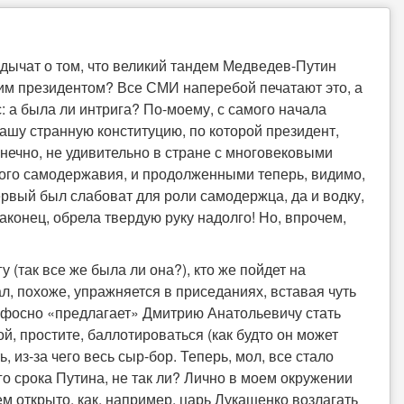
лдычат о том, что великий тандем Медведев-Путин
щим президентом? Все СМИ наперебой печатают это, а
: а была ли интрига? По-моему, с самого начала
ашу странную конституцию, по которой президент,
конечно, не удивительно в стране с многовековыми
ого самодержавия, и продолженными теперь, видимо,
рвый был слабоват для роли самодержца, да и водку,
аконец, обрела твердую руку надолго! Но, впрочем,
 (так все же была ли она?), кто же пойдет на
л, похоже, упражняется в приседаниях, вставая чуть
афосно «предлагает» Дмитрию Анатольевичу стать
ой, простите, баллотироваться (как будто он может
ь, из-за чего весь сыр-бор. Теперь, мол, все стало
го срока Путина, не так ли? Лично в моем окружении
ем открыто, как, например, царь Лукашенко возлагать