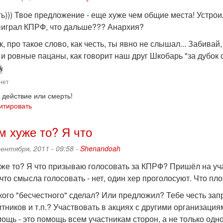
ть))) Твое предложение - еще хуже чем общие места! Устрои
ыиграл КПРФ, что дальше??? Анархия?
ак, про такое слово, как честь, ты явно не слышал... Забива
 и ровные пацаны, как говорит наш друг Шкобарь "за дубок с
нет
 действие или смерть!
итировать
ем хуже то? Я что
сентября, 2011 - 09:58 -
Shenandoah
уже то? Я что призываю голосовать за КПРФ? Пришёл на уча
что смысла голосовать - нет, один хер проголосуют. Что пл
такого "бесчестного" сделал? Или предложил? Тебе честь з
тников и т.п.? Участвовать в акциях с другими организаци
ощь - это помощь всем участникам сторон, а не только одн