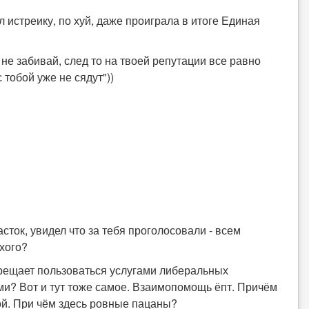
л истреику, по хуй, даже проиграла в итоге Единая
й, не забивай, след то на твоей репутации все равно
 тобой уже не сядут"))
сток, увидел что за тебя проголосовали - всем
охого?
апрещает пользоваться услугами либеральных
ями? Вот и тут тоже самое. Взаимопомощь ёпт. Причём
ой. При чём здесь ровные пацаны?