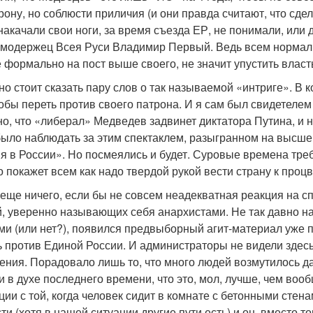
рону, но соблюсти приличия (и они правда считают, что сдел
акачали свои ноги, за время съезда ЕР, не понимали, или 
модержец Всея Руси Владимир Первый. Ведь всем нормаль
 формально на пост выше своего, не значит упустить власт
но стоит сказать пару слов о так называемой «интриге». В
обы переть против своего патрона. И я сам был свидетелем 
о, что «либерал» Медведев задвинет диктатора Путина, и н
ыло наблюдать за этим спектаклем, разыгранном на высше
 в России». Но посмеялись и будет. Суровые времена требу
 покажет всем как надо твердой рукой вести страну к проц
 еще ничего, если бы не совсем неадекватная реакция на 
, уверенно называющих себя анархистами. Не так давно н
ми (или нет?), появился предвыборный агит-материал уже
ь против Единой России. И администраторы не видели здесь
ения. Порадовало лишь то, что много людей возмутилось д
и в духе последнего времени, что это, мол, лучше, чем воо
ции с той, когда человек сидит в комнате с бетонными стена
и (хотя в нашей ситуации другие пути есть) и он, вместо то