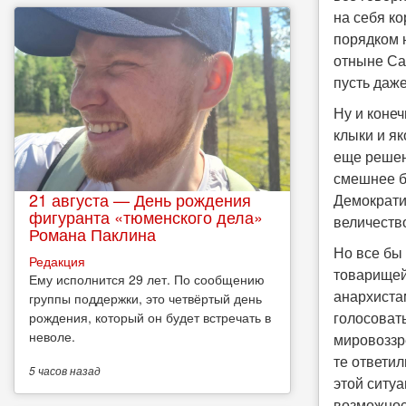
на себя ко
порядком н
отныне Са
пусть даже
Ну и конеч
клыки и як
еще решен
смешнее б
21 августа — День рождения
Демократия
фигуранта «тюменского дела»
величество
Романа Паклина
Но все бы
Редакция
товарищей
Ему исполнится 29 лет. По сообщению
анархиста
группы поддержки, это четвёртый день
голосоват
рождения, который он будет встречать в
неволе.
мировоззр
те ответил
5 часов
назад
этой ситуа
возможност