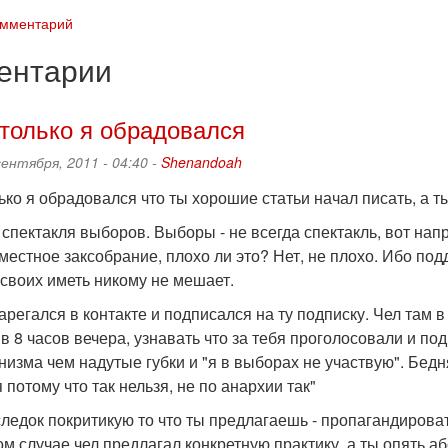
омментарий
ентарии
 только я обрадовался
сентября, 2011 - 04:40 -
Shenandoah
ько я обрадовался что ты хорошие статьи начал писать, а ты о
 спектакля выборов. Выборы - не всегда спектакль, вот н
местное заксобрание, плохо ли это? Нет, не плохо. Ибо под
 своих иметь никому не мешает.
зарегался в контакте и подписался на ту подписку. Чел там 
в 8 часов вечера, узнавать что за тебя проголосовали и по
изма чем надутые губки и "я в выборах не участвую". Бедн
я потому что так нельзя, не по анархии так"
следок покритикую то что ты предлагаешь - пропагандирова
ом случае чел предлагал конкретную практику, а ты опять 