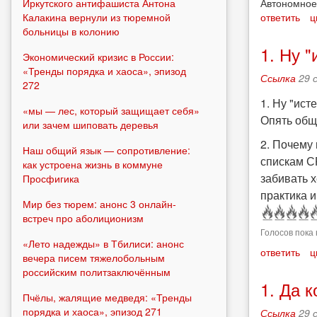
Автономное
Иркутского антифашиста Антона
ответить
ц
Калакина вернули из тюремной
больницы в колонию
1. Ну "
Экономический кризис в России:
«Тренды порядка и хаоса», эпизод
Ссылка
29 
272
1. Ну "ист
«мы — лес, который защищает себя»
Опять общ
или зачем шиповать деревья
2. Почему 
Наш общий язык — сопротивление:
спискам С
как устроена жизнь в коммуне
забивать 
Просфигика
практика и
Мир без тюрем: анонс 3 онлайн-
встреч про аболиционизм
Голосов пока 
«Лето надежды» в Тбилиси: анонс
ответить
ц
вечера писем тяжелобольным
российским политзаключённым
1. Да к
Пчёлы, жалящие медведя: «Тренды
порядка и хаоса», эпизод 271
Ссылка
29 