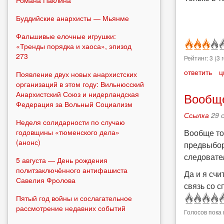
Романа Паклина
Буддийские анархисты — Мьянме
Фальшивые елочные игрушки:
«Тренды порядка и хаоса», эпизод
273
Рейтинг:
3
(
3
г
ответить
ц
Появление двух новых анархистских
организаций в этом году: Вильнюсский
Анархистский Союз и нидерландская
Вообще
Федерация за Вольный Социализм
Ссылка
29 
Неделя солидарности по случаю
Вообще то,
годовщины «тюменского дела»
(анонс)
предвыбор
следовател
5 августа — День рождения
политзаключённого антифашиста
Да и я счи
Савелия Фролова
связь со с
Пятый год войны и сослагательное
рассмотрение недавних событий
Голосов пока 